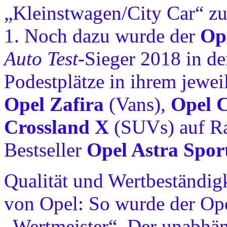
„Kleinstwagen/City Car“ zu
1. Noch dazu wurde der
Op
Auto Test
-Sieger 2018 in de
Podestplätze in ihrem jewe
Opel Zafira
(Vans),
Opel 
Crossland X
(SUVs) auf Ra
Bestseller
Opel Astra Spor
Qualität und Wertbeständig
von Opel: So wurde der Ope
„Wertmeister“. Der unabhä