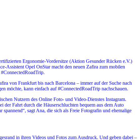
ertifizierten Ergonomie-Vordersitze (Aktion Gesunder Rücken e.V.)
vice-Assistent Opel OnStar macht den neuen Zafira zum mobilen
en #ConnectedRoadTrip.
ira von Frankfurt bis nach Barcelona – immer auf der Suche nach
olgen möchte, kann einfach auf #ConnectedRoadTrip nachschauen.
imischen Nutzern des Online Foto- und Video-Dienstes Instagram.
 bei der Fahrt durch die Häuserschluchten bequem aus dem Auto
r spannend“, sagt Ana, die sich als Freie Fotografin und ehemalige
Wegesrand in ihren Videos und Fotos zum Ausdruck. Und geben dabei –