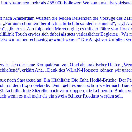
ür ihre zusammen mehr als 458.000 Follower: Wo kann man beispielswe
rt nach Amsterdam wussten die beiden Reisenden die Vorzüge des Zafir
 „Für uns schon rein beruflich natürlich besonders spannend“, sagt A
en“, gibt er zu. Am folgenden Morgen ging es mit der Fähre von Hoek
lliLink Touch erwies sich dabei als stets verlässlicher Begleiter. „Wi
odass wir immer rechtzeitig gewarnt waren.“ Die Angst vor Unfällen sei 
ewies sich der neue Kompaktvan von Opel als praktischer Helfer. „Wen
nschließend“, erklärt Ana. „Dank des WLAN-Hotspots können wir unsere
ux nach Saragossa an. Ein Highlight: Die Zaha Hadid-Brücke. Der Pavi
dt mit dem Expo-Gelände. Dann geht es auch schon weiter nach Barcelon
Einfach die dritte Sitzreihe nach vorn klappen, die Lehnen im Boden v
 auch wenn es mal mehr als ein zweiwöchiger Roadtrip werden soll.