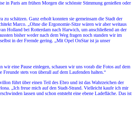
ise in Paris am frühen Morgen die schönste Stimmung genießen oder
a zu schätzen. Ganz erholt konnten sie gemeinsam die Stadt der
rchitekt Marco. „Ohne die Ergonomie-Sitze wären wir aber weitaus
 van Holland bei Rotterdam nach Harwich, um anschließend an der
r mussten bisher weder nach dem Weg fragen noch standen wir im
selbst in der Fremde gering. „Mit Opel OnStar ist ja unser
n wir eine Pause einlegen, schauen wir uns vorab die Fotos auf dem
 Freunde stets von überall auf dem Laufenden halten.“
llon führt über einen Teil des Ebro und ist das Wahrzeichen der
a. „Ich freue mich auf den Stadt-Strand. Vielleicht kaufe ich mir
erschwinden lassen und schon entsteht eine ebene Ladefläche. Das ist