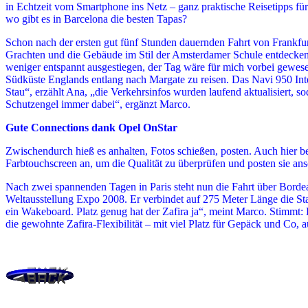
in Echtzeit vom Smartphone ins Netz – ganz praktische Reisetipps f
wo gibt es in Barcelona die besten Tapas?
Schon nach der ersten gut fünf Stunden dauernden Fahrt von Frankfu
Grachten und die Gebäude im Stil der Amsterdamer Schule entdecken.
weniger entspannt ausgestiegen, der Tag wäre für mich vorbei gewes
Südküste Englands entlang nach Margate zu reisen. Das Navi 950 Inte
Stau“, erzählt Ana, „die Verkehrsinfos wurden laufend aktualisiert, s
Schutzengel immer dabei“, ergänzt Marco.
Gute Connections dank Opel OnStar
Zwischendurch hieß es anhalten, Fotos schießen, posten. Auch hier b
Farbtouchscreen an, um die Qualität zu überprüfen und posten sie a
Nach zwei spannenden Tagen in Paris steht nun die Fahrt über Bordea
Weltausstellung Expo 2008. Er verbindet auf 275 Meter Länge die Sta
ein Wakeboard. Platz genug hat der Zafira ja“, meint Marco. Stimmt: 
die gewohnte Zafira-Flexibilität – mit viel Platz für Gepäck und Co,