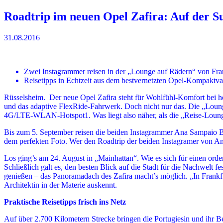
Roadtrip im neuen Opel Zafira: Auf der S
31.08.2016
Zwei Instagrammer reisen in der „Lounge auf Rädern“ von Fra
Reisetipps in Echtzeit aus dem bestvernetzten Opel-Kompaktva
Rüsselsheim. Der neue Opel Zafira steht für Wohlfühl-Komfort bei hö
und das adaptive FlexRide-Fahrwerk. Doch nicht nur das. Die „Loung
4G/LTE-WLAN-Hotspot1. Was liegt also näher, als die „Reise-Loung
Bis zum 5. September reisen die beiden Instagrammer Ana Sampaio 
dem perfekten Foto. Wer den Roadtrip der beiden Instagramer von An
Los ging’s am 24. August in „Mainhattan“. Wie es sich für einen orde
Schließlich galt es, den besten Blick auf die Stadt für die Nachwel
genießen – das Panoramadach des Zafira macht’s möglich. „In Frankfur
Architektin in der Materie auskennt.
Praktische Reisetipps frisch ins Netz
Auf über 2.700 Kilometern Strecke bringen die Portugiesin und ihr 