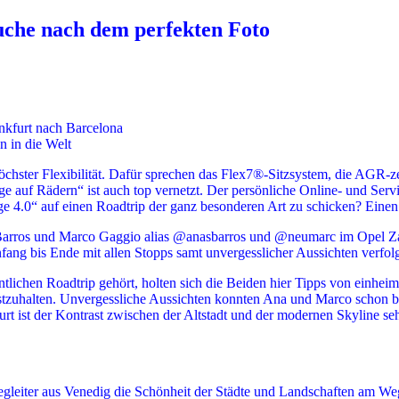
uche nach dem perfekten Foto
nkfurt nach Barcelona
n in die Welt
chster Flexibilität. Dafür sprechen das Flex7®-Sitzsystem, die AGR-z
e auf Rädern“ ist auch top vernetzt. Der persönliche Online- und Ser
e 4.0“ auf einen Roadtrip der ganz besonderen Art zu schicken? Ein
Barros und Marco Gaggio alias @anasbarros und @neumarc im Opel Zaf
fang bis Ende mit allen Stopps samt unvergesslicher Aussichten verf
ntlichen Roadtrip gehört, holten sich die Beiden hier Tipps von einhe
t festzuhalten. Unvergessliche Aussichten konnten Ana und Marco schon
t ist der Kontrast zwischen der Altstadt und der modernen Skyline seh
Begleiter aus Venedig die Schönheit der Städte und Landschaften am 