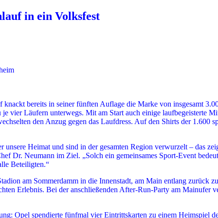
auf in ein Volksfest
sheim
 knackt bereits in seiner fünften Auflage die Marke von insgesamt 3.
 je vier Läufern unterwegs. Mit am Start auch einige laufbegeisterte 
selten den Anzug gegen das Laufdress. Auf den Shirts der 1.600 spor
 unsere Heimat und sind in der gesamten Region verwurzelt – das ze
-Chef Dr. Neumann im Ziel. „Solch ein gemeinsames Sport-Event bedeu
lle Beteiligten.“
om Stadion am Sommerdamm in die Innenstadt, am Main entlang zurück 
echten Erlebnis. Bei der anschließenden After-Run-Party am Mainufer 
nung: Opel spendierte fünfmal vier Eintrittskarten zu einem Heimspiel