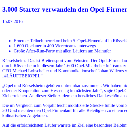
3.000 Starter verwandeln den Opel-Firmenl
15.07.2016
Erneuter Teilnehmerrekord beim 5. Opel-Firmenlauf in Rüssel
1.600 Opelaner in 400 Viererteams unterwegs
Große After-Run-Party mit allen Läufern am Mainufer
Rüsselsheim. Das ist Breitensport vom Feinsten: Der Opel-Firmenlauf
durch Rüsselsheim in diesem Jahr 1.600 Opel-Mitarbeiter in Teams zu
CFO Michael Lohscheller und Kommunikationschef Johan Willems wech
„#LÄUFTBEIOPEL“.
„Opel und Rüsselsheim gehören untrennbar zusammen. Wir haben hier
oder der Kooperation zum Hessentag im nächsten Jahr“, sagte Opel
Ziel erreichen. An dieser Stelle zudem ein herzliches Dankeschön an a
Die im Vergleich zum Vorjahr leicht modifizierte Strecke führte v
20 Grad machten den Opel-Firmenlauf für alle Beteiligten zu einem 
kulinarischen Angeboten.
Auf die erfolgreichsten Läufer wartete im Ziel eine besondere Beloh