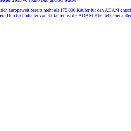
ister 2015
von
Auto Bild
und
Schwacke
.
en sich europaweit bereits mehr als 175.000 Käufer für den ADAM en
inem Durchschnittalter von 43 Jahren ist die ADAM-Klientel dabei auße