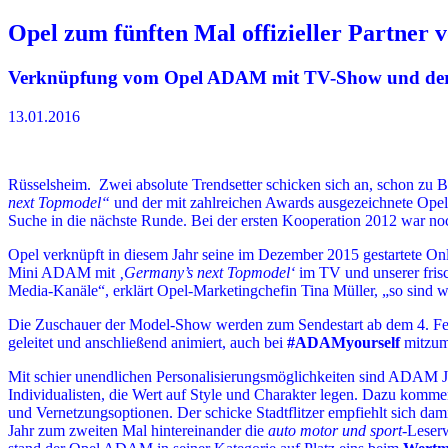
Opel zum fünften Mal offizieller Partner
Verknüpfung vom Opel ADAM mit TV-Show und de
13.01.2016
Rüsselsheim. Zwei absolute Trendsetter schicken sich an, schon zu
next Topmodel“
und der mit zahlreichen Awards ausgezeichnete Ope
Suche in die nächste Runde. Bei der ersten Kooperation 2012 war noc
Opel verknüpft in diesem Jahr seine im Dezember 2015 gestartete O
Mini ADAM mit
‚Germany’s next Topmodel‘
im TV und unserer fri
Media-Kanäle“, erklärt Opel-Marketingchefin Tina Müller, „so sind 
Die Zuschauer der Model-Show werden zum Sendestart ab dem 4. Fe
geleitet und anschließend animiert, auch bei
#ADAMyourself
mitzum
Mit schier unendlichen Personalisierungsmöglichkeiten sin
Individualisten, die Wert auf Style und Charakter legen. Dazu komm
und Vernetzungsoptionen. Der schicke Stadtflitzer empfiehlt sich d
Jahr zum zweiten Mal hintereinander die
auto motor und sport
-Leser