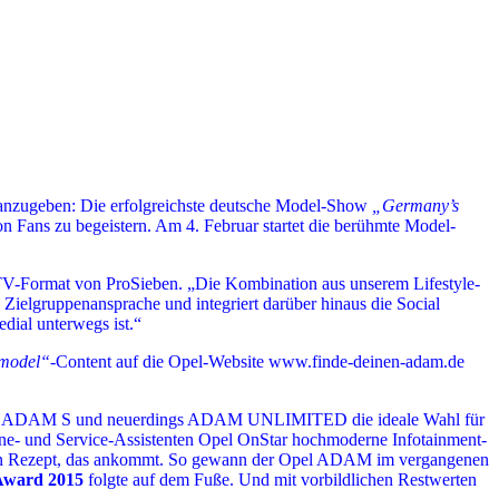
g anzugeben: Die erfolgreichste deutsche Model-Show
„Germany’s
 Fans zu begeistern. Am 4. Februar startet die berühmte Model-
TV-Format von ProSieben. „Die Kombination aus unserem Lifestyle-
 Zielgruppenansprache und integriert darüber hinaus die Social
dial unterwegs ist.“
pmodel“
-Content auf die Opel-Website www.finde-deinen-adam.de
 ADAM S und neuerdings ADAM UNLIMITED die ideale Wahl für
line- und Service-Assistenten Opel OnStar hochmoderne Infotainment-
il. Ein Rezept, das ankommt. So gewann der Opel ADAM im vergangenen
Award 2015
folgte auf dem Fuße. Und mit vorbildlichen Restwerten