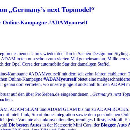
 von „Germany’s next Topmodel“
r Online-Kampagne #ADAMyourself
 Beginn des neuen Jahres wieder den Ton in Sachen Design und Stylin
l ADAM treten nun schon zum vierten Mal gemeinsam an, Millionen von
h der Opel Corsa der automobile Star der damaligen Staffel.
nline-Kampagne #ADAMyourself mit dem seit zehn Jahren etablierten 
schen Online-Kampagne
#ADAMyourself
bietet eine maßgeschneiderte
wir genau dort vertreten, wo unsere junge Kundschaft für den ADAM me
bruar auf den über ProSieben.de eingebundenen
„Germany’s next To
achen.
d ADAM JAM, ADAM SLAM und ADAM GLAM bis hin zu ADAM ROCKS,
en mit IntelliLink, Smartphone-Integration sowie dem persönlichen On
amit in jeder Variante als unkonventionelles, trendiges Lifestyle-Mob
wahl
Die besten Autos
in der Kategorie Mini Cars; der
Blogger Auto 