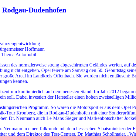
er Rodgau-Dudenhofen
 Fahrzeugentwicklung
Bürgermeister Hoffmann
s Thema Automobil
sen des normalerweise streng abgeschirmten Geländes werfen, auf dem
 nicht entgehen. Opel feierte am Samstag den 50. Geburtstag seine
r große Areal im Landkreis Offenbach. Sie wurden nicht enttäuscht: Be
htungen kennen.
 Testzentrum kontinuierlich auf dem neuesten Stand. Im Jahr 2012 bega
n soll. Dabei investiert der Hersteller einen hohen zweistelligen Mill
chslungsreichen Programm. So waren die Motorsportler aus dem Opel P
sik-Tour Kronberg, die in Rodgau-Dudenhofen mit einer Sonderprüfu
eben Dr. Neumann auch Le-Mans-Sieger und Markenbotschafter Jockel 
 Dr. Neumann in einer Talkrunde mit dem hessischen Staatsminister de
ter und dem Direktor des Test-Centers, Dr. Matthias Schollmaier. „W