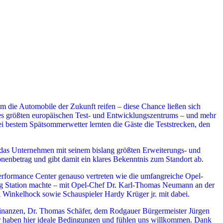
 die Automobile der Zukunft reifen – diese Chance ließen sich
s größten europäischen Test- und Entwicklungszentrums – und mehr
i bestem Spätsommerwetter lernten die Gäste die Teststrecken, den
nn das Unternehmen mit seinem bislang größten Erweiterungs- und
ionenbetrag und gibt damit ein klares Bekenntnis zum Standort ab.
erformance Center genauso vertreten wie die umfangreiche Opel-
ng Station machte – mit Opel-Chef Dr. Karl-Thomas Neumann an der
Winkelhock sowie Schauspieler Hardy Krüger jr. mit dabei.
r Finanzen, Dr. Thomas Schäfer, dem Rodgauer Bürgermeister Jürgen
ir haben hier ideale Bedingungen und fühlen uns willkommen. Dank