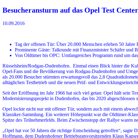
Besucheransturm auf das Opel Test Cent
10.09.2016
Tag der offenen Tür: Über 20.000 Menschen erleben 50 Jahre
Prominente Gäste: Talkrunde mit Finanzminister Schäfer und 
Von Oldtimer bis OPC: Umfangreiches Programm rund um da
Rüsselsheim/Rodgau-Dudenhofen. Einmal einen Blick hinter die Kulis
Opel-Fans und die Bevölkerung von Rodgau-Dudenhofen und Umgebung
als 20.000 Besucher stürmten erwartungsvoll das 2,8 Quadratkilomete
alltäglichen Testbetrieb und die neuen Prüf- und Entwicklungseinric
Seit der Eröffnung im Jahr 1966 hat sich viel getan: Opel hält sein
Modernisierungsprojekt in Dudenhofen, das bis 2020 abgeschlossen sei
Opel lockte nicht nur mit offener Tür, sondern auch mit einem abwe
Klassiker-Sammlung. Ein weiterer Höhepunkt war die Oldtimer-Klas
Spitze des Teilnehmerfelds. Beim Zwischenstopp der Rallye waren n
„Opel hat vor 50 Jahren die richtige Entscheidung getroffen“, sagte
Hoffmann, dem Dudenhofener Betriebsratsvorsitzenden Klaus Kapsrei