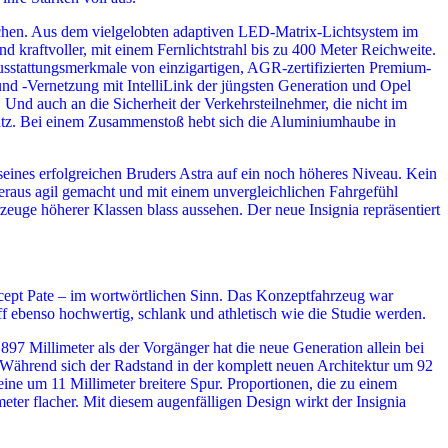
achen. Aus dem vielgelobten adaptiven LED-Matrix-Lichtsystem im
d kraftvoller, mit einem Fernlichtstrahl bis zu 400 Meter Reichweite.
usstattungsmerkmale von einzigartigen, AGR-zertifizierten Premium-
nd -Vernetzung mit IntelliLink der jüngsten Generation und Opel
 Und auch an die Sicherheit der Verkehrsteilnehmer, die nicht im
schutz. Bei einem Zusammenstoß hebt sich die Aluminiumhaube in
eines erfolgreichen Bruders Astra auf ein noch höheres Niveau. Kein
eraus agil gemacht und mit einem unvergleichlichen Fahrgefühl
euge höherer Klassen blass aussehen. Der neue Insignia repräsentiert
ncept Pate – im wortwörtlichen Sinn. Das Konzeptfahrzeug war
ff ebenso hochwertig, schlank und athletisch wie die Studie werden.
897 Millimeter als der Vorgänger hat die neue Generation allein bei
Während sich der Radstand in der komplett neuen Architektur um 92
eine um 11 Millimeter breitere Spur. Proportionen, die zu einem
eter flacher. Mit diesem augenfälligen Design wirkt der Insignia