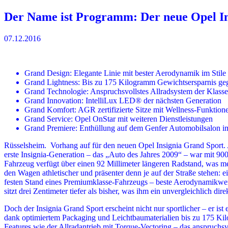
Der Name ist Programm: Der neue Opel In
07.12.2016
Grand Design: Elegante Linie mit bester Aerodynamik im Stile
Grand Lightness: Bis zu 175 Kilogramm Gewichtsersparnis g
Grand Technologie: Anspruchsvollstes Allradsystem der Klasse
Grand Innovation: IntelliLux LED® der nächsten Generation
Grand Komfort: AGR zertifizierte Sitze mit Wellness-Funktion
Grand Service: Opel OnStar mit weiteren Dienstleistungen
Grand Premiere: Enthüllung auf dem Genfer Automobilsalon 
Rüsselsheim. Vorhang auf für den neuen Opel Insignia Grand Sport. Au
erste Insignia-Generation – das „Auto des Jahres 2009“ – war mit 900
Fahrzeug verfügt über einen 92 Millimeter längeren Radstand, was m
den Wagen athletischer und präsenter denn je auf der Straße stehen: ei
festen Stand eines Premiumklasse-Fahrzeugs – beste Aerodynamikwerte
sitzt drei Zentimeter tiefer als bisher, was ihm ein unvergleichlich dire
Doch der Insignia Grand Sport erscheint nicht nur sportlicher – er ist
dank optimiertem Packaging und Leichtbaumaterialien bis zu 175 Ki
Features wie der Allradantrieb mit Torque-Vectoring – das anspruchsv