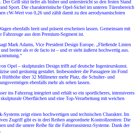
r Grill sitzt tiefer als bisher und unterstreicht so den festen Stand
and Sport. Die charakteristische Opel-Sichel im unteren Türenbereich
lichen cW-Wert von 0,26 und zählt damit zu den aerodynamischsten
en ebenfalls breit und präsent erscheinen lassen. Gemeinsam mit
 für Fahrzeuge aus dem Premium-Segment ist.
“, sagt Mark Adams, Vice President Design Europe. „Fließende Linien
d breiter als er de facto ist – und er sieht äußerst hochwertig aus.
-Anmutung.“
von Opel – skulpturales Design trifft auf deutsche Ingenieurskunst.
präzise und geräumig gestaltet. Insbesondere die Passagiere im Fond
 Hüfthöhe über 32 Millimeter mehr Platz, die Schulter- und
sungsvermögen ebenfalls mehr als sehen lassen.
er ins Fahrzeug integriert und erhält so ein sportlicheres, intensiveres
n, skulpturale Oberflächen und eine Top-Verarbeitung mit weichen
nk-Systems zeigt einen hochwertigen und technischen Charakter. Im
ven Zugriff gibt es in drei Reihen angeordnete Kontrollzentren: Die
nen und die untere Reihe für die Fahrerassistenz-Systeme. Dank der
.