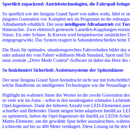
Sportlich zupackend: Antriebstechnologien, die Fahrspaß bringe
So sportlich wie der Insignia Grand Sport von außen wirkt, fährt er s
jüngsten Generation vor. Komplett neu im Programm ist die reibungso
Allradantrieb erhältlich. Der neue
intelligente Allradantrieb
mit
Tor
Hinterachse. Zwei elektrisch gesteuerte Lamellen-Kupplungen ersetzen
Nässe, Eis oder Schnee. In Kurven wird beispielsweise zusätzliches D
entgegengewirkt. Das System reagiert in Sekundenbruchteilen beim Trit
Die Basis für optimales, situationsgerechtes Fahrverhalten bildet d
oder anhand der vom Fahrer wählbaren Modi Standard, Sport und Tour
neue zentrale „Drive Mode Control“-Software ist dabei das Herz des a
So funktioniert Sicherheit: Assistenzsysteme der Spitzenklasse
Der neue Insignia Grand Sport beeindruckt nicht nur mit fortschrit
solche Bandbreite an intelligenten Technologien wie die Neuauflage 
Highlight im wahrsten Sinne des Wortes ist die zweite Generation des
so viele wie im Astra – selbst in den neudesignten schmalen Lichtein
Opel-Ingenieure. Dank der höheren Anzahl von LED-Elementen passen 
schneller und fließender. Damit steigen beim adaptiven IntelliLux L
zu optimieren, haben die Opel-Ingenieure die IntelliLux LED®-Scheinw
Matrix-Elemente, um die gewählte Spur heller auszuleuchten, während
Lichtweite auf bis zu 400 Meter verlängert. Diese Lösung ist für den Ku