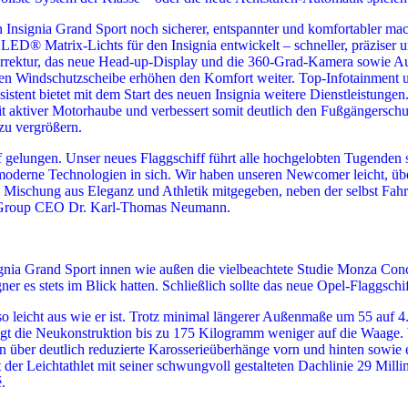
Insignia Grand Sport noch sicherer, entspannter und komfortabler m
LED® Matrix-Lichts für den Insignia entwickelt – schneller, präziser un
korrektur, das neue Head-up-Display und die 360-Grad-Kamera sowie A
ren Windschutzscheibe erhöhen den Komfort weiter. Top-Infotainment u
stent bietet mit dem Start des neuen Insignia weitere Dienstleistungen.
el mit aktiver Motorhaube und verbessert somit deutlich den Fußgänger
zu vergrößern.
 gelungen. Unser neues Flaggschiff führt alle hochgelobten Tugenden s
hmoderne Technologien in sich. Wir haben unseren Newcomer leicht, üb
Mischung aus Eleganz und Athletik mitgegeben, neben der selbst Fahrz
pel Group CEO Dr. Karl-Thomas Neumann.
signia Grand Sport innen wie außen die vielbeachtete Studie Monza Co
r es stets im Blick hatten. Schließlich sollte das neue Opel-Flaggschi
o leicht aus wie er ist. Trotz minimal längerer Außenmaße um 55 auf 4.
gt die Neukonstruktion bis zu 175 Kilogramm weniger auf die Waage. 
nun über deutlich reduzierte Karosserieüberhänge vorn und hinten sowie 
er Leichtathlet mit seiner schwungvoll gestalteten Dachlinie 29 Millim
.