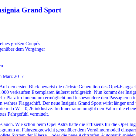
signia Grand Sport
 eines großen Coupés
egenüber dem Vorgänger
en
im März 2017
f den ersten Blick beweist die nächste Generation des Opel-Flaggschif
.000 verkauften Exemplaren äußerst erfolgreich. Nun kommt der Insigni
ehr Platz im Innenraum ermöglicht und insbesondere den Passagieren 
n wahres Flaggschiff. Der neue Insignia Grand Sport wirkt länger und ti
 mit cW = 0,26 inklusive. Im Innenraum umgibt den Fahrer die ebenso 
ktes Fahrgefühl vermittelt.
 es auch. Wie schon beim Opel Astra hatte die Effizienz für die Opel-In
logramm an Fahrzeuggewicht gegenüber dem Vorgängermodell einsparen 
ollste System der Klasse – oder die neue Achtstufen-Automatik spielen 