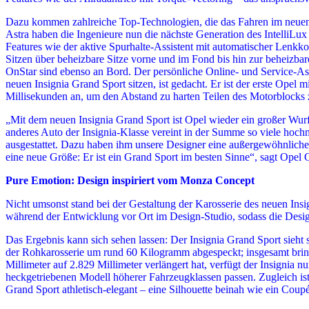
Dazu kommen zahlreiche Top-Technologien, die das Fahren im neuen 
Astra haben die Ingenieure nun die nächste Generation des IntelliLux 
Features wie der aktive Spurhalte-Assistent mit automatischer Lenk
Sitzen über beheizbare Sitze vorne und im Fond bis hin zur beheizba
OnStar sind ebenso an Bord. Der persönliche Online- und Service-Assi
neuen Insignia Grand Sport sitzen, ist gedacht. Er ist der erste Op
Millisekunden an, um den Abstand zu harten Teilen des Motorblocks 
„Mit dem neuen Insignia Grand Sport ist Opel wieder ein großer Wurf
anderes Auto der Insignia-Klasse vereint in der Summe so viele hoc
ausgestattet. Dazu haben ihm unsere Designer eine außergewöhnliche 
eine neue Größe: Er ist ein Grand Sport im besten Sinne“, sagt O
Pure Emotion: Design inspiriert vom Monza Concept
Nicht umsonst stand bei der Gestaltung der Karosserie des neuen In
während der Entwicklung vor Ort im Design-Studio, sodass die Designe
Das Ergebnis kann sich sehen lassen: Der Insignia Grand Sport sieht s
der Rohkarosserie um rund 60 Kilogramm abgespeckt; insgesamt brin
Millimeter auf 2.829 Millimeter verlängert hat, verfügt der Insignia 
heckgetriebenen Modell höherer Fahrzeugklassen passen. Zugleich ist d
Grand Sport athletisch-elegant – eine Silhouette beinah wie ein Coupé