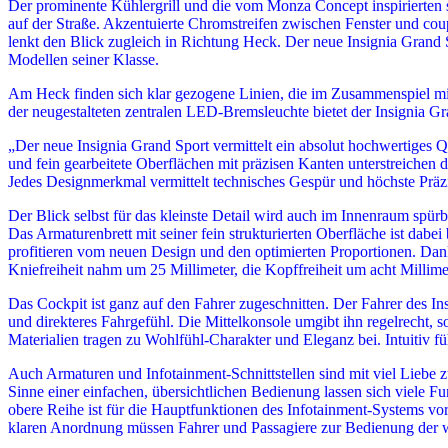
Der prominente Kühlergrill und die vom Monza Concept inspirierten schm
auf der Straße. Akzentuierte Chromstreifen zwischen Fenster und cou
lenkt den Blick zugleich in Richtung Heck. Der neue Insignia Grand S
Modellen seiner Klasse.
Am Heck finden sich klar gezogene Linien, die im Zusammenspiel m
der neugestalteten zentralen LED-Bremsleuchte bietet der Insignia G
„Der neue Insignia Grand Sport vermittelt ein absolut hochwertiges Q
und fein gearbeitete Oberflächen mit präzisen Kanten unterstreichen da
Jedes Designmerkmal vermittelt technisches Gespür und höchste Präz
Der Blick selbst für das kleinste Detail wird auch im Innenraum spürba
Das Armaturenbrett mit seiner fein strukturierten Oberfläche ist dabei
profitieren vom neuen Design und den optimierten Proportionen. Dan
Kniefreiheit nahm um 25 Millimeter, die Kopffreiheit um acht Millim
Das Cockpit ist ganz auf den Fahrer zugeschnitten. Der Fahrer des Insig
und direkteres Fahrgefühl. Die Mittelkonsole umgibt ihn regelrecht, 
Materialien tragen zu Wohlfühl-Charakter und Eleganz bei. Intuitiv f
Auch Armaturen und Infotainment-Schnittstellen sind mit viel Liebe 
Sinne einer einfachen, übersichtlichen Bedienung lassen sich viele F
obere Reihe ist für die Hauptfunktionen des Infotainment-Systems vo
klaren Anordnung müssen Fahrer und Passagiere zur Bedienung der w