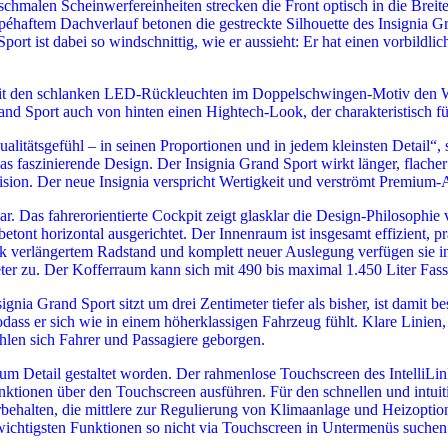
alen Scheinwerfereinheiten strecken die Front optisch in die Breite. De
péhaftem Dachverlauf betonen die gestreckte Silhouette des Insignia Gr
port ist dabei so windschnittig, wie er aussieht: Er hat einen vorbild
it den schlanken LED-Rückleuchten im Doppelschwingen-Motiv den Wag
rand Sport auch von hinten einen Hightech-Look, der charakteristisch
ualitätsgefühl – in seinen Proportionen und in jedem kleinsten Detail
s faszinierende Design. Der Insignia Grand Sport wirkt länger, flacher un
ision. Der neue Insignia verspricht Wertigkeit und verströmt Premium
r. Das fahrerorientierte Cockpit zeigt glasklar die Design-Philosophie 
 betont horizontal ausgerichtet. Der Innenraum ist insgesamt effizient, 
k verlängertem Radstand und komplett neuer Auslegung verfügen sie in
eter zu. Der Kofferraum kann sich mit 490 bis maximal 1.450 Liter Fas
nia Grand Sport sitzt um drei Zentimeter tiefer als bisher, ist damit bess
sodass er sich wie in einem höherklassigen Fahrzeug fühlt. Klare Linie
ühlen sich Fahrer und Passagiere geborgen.
zum Detail gestaltet worden. Der rahmenlose Touchscreen des IntelliLi
unktionen über den Touchscreen ausführen. Für den schnellen und intuiti
rbehalten, die mittlere zur Regulierung von Klimaanlage und Heizoptio
ichtigsten Funktionen so nicht via Touchscreen in Untermenüs suchen