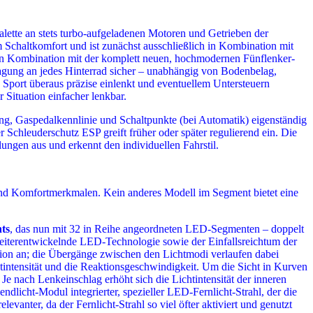
Palette an stets turbo-aufgeladenen Motoren und Getrieben der
m Schaltkomfort und ist zunächst ausschließlich in Kombination mit
 in Kombination mit der komplett neuen, hochmodernen Fünflenker-
tragung an jedes Hinterrad sicher – unabhängig von Bodenbelag,
 Sport überaus präzise einlenkt und eventuellem Untersteuern
 Situation einfacher lenkbar.
ung, Gaspedalkennlinie und Schaltpunkte (bei Automatik) eigenständig
chleuderschutz ESP greift früher oder später regulierend ein. Die
ungen aus und erkennt den individuellen Fahrstil.
 und Komfortmerkmalen. Kein anderes Modell im Segment bietet eine
ts
, das nun mit 32 in Reihe angeordneten LED-Segmenten – doppelt
t weiterentwickelnde LED-Technologie sowie der Einfallsreichtum der
tion an; die Übergänge zwischen den Lichtmodi verlaufen dabei
tintensität und die Reaktionsgeschwindigkeit. Um die Sicht in Kurven
Je nach Lenkeinschlag erhöht sich die Lichtintensität der inneren
icht-Modul integrierter, spezieller LED-Fernlicht-Strahl, der die
evanter, da der Fernlicht-Strahl so viel öfter aktiviert und genutzt