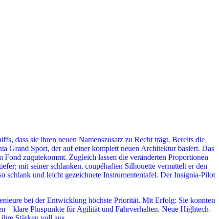
fs, dass sie ihren neuen Namenszusatz zu Recht trägt. Bereits die
a Grand Sport, der auf einer komplett neuen Architektur basiert. Das
im Fond zugutekommt. Zugleich lassen die veränderten Proportionen
efer; mit seiner schlanken, coupéhaften Silhouette vermittelt er den
schlank und leicht gezeichnete Instrumententafel. Der Insignia-Pilot
genieure bei der Entwicklung höchste Priorität. Mit Erfolg: Sie konnten
– klare Pluspunkte für Agilität und Fahrverhalten. Neue Hightech-
ihre Stärken voll aus.