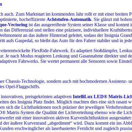
n
ich auch. Zum Marktstart im kommenden Jahr rollt er mit einer breiten 
ptimierte, hocheffiziente
Achtstufen-Automatik
. Sie glänzt mit hohe
que-Vectoring
ist das ausgereifteste System seiner Klasse und kommt
 das Differenzial und stellen eine präzisere, individuellere Kraftüber
rehmoment an das äußere Hinterrad geleitet, sodass der Insignia Grand
t aufs Gaspedal, so bleibt das Auto für den Fahrer stabiler und in jeder
as weiterentwickelte FlexRide-Fahrwerk. Es adaptiert Stoßdämpfer, Lenk
. Je nach Modus reagieren Lenkung und Gasannahme direkter und der S
daptiven Fahrwerks. Sie wertet permanent alle Sensoren sowie Einstell
tlicher Chassis-Technologie, sondern auch mit hochmodernen Assistenz-
des Opel-Flaggschiffs.
 innovativen, preisgekrönten adaptiven
IntelliLux LED® Matrix-Lich
heiten des Insignia Platz findet. Möglich machten dies eine sich rasan
sich die Lichtfunktionen noch präziser der jeweiligen Verkehrssitua
ED® Matrix-System die Qualität der Lichtverteilung ebenso wie die Lich
erfer mit einer innovativen aktiven Kurvenlichtfunktion ausgestattet: 
 der äußere Kurvenrand „abgedimmt“ wird. Dazu kommt ein ins Abblendl
nden erschwinglicher als laserbasiertes Fernlicht und zugleich praxisrel