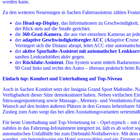
werden kann.
Zu den weiteren Neuerungen in Sachen Fahrerassistenz zählen Featur
das
Head-up-Display
, das Informationen zu Geschwindigkeit, 
der Blick stets auf die Straße gerichtet.
die
360-Grad-Kamera
, die aus vier einzelnen Kameras an jed
der
adaptive Geschwindigkeitsregler ACC
(
A
daptive
C
ruise
Verringert sich die Distanz abrupt, leitet ACC eine automatisch
der
aktive Spurhalte-Assistent mit automatischer Lenkkorr
sanften Lenkradstößen aktiv gegen.
der
Rückfahr-Assistent
. Das System warnt mittels Radarsens
90 Grad links und rechts des Autos – überaus praktisch beim R
Einfach top: Komfort und Unterhaltung auf Top-Niveau
Auch in Sachen Komfort setzt der Insignia Grand Sport Maßstäbe. Nac
Verfügbarkeit dieser Sitze demokratisiert haben. Neben vielfachen Ei
Sitzwangenjustierung sowie Massage-, Memory- und Ventilations-Fun
Wunsch auf den beiden äußeren Plätzen in den Genuss beheizbarer Si
Zustieg zum Auto sorgt das bei allen Ausstattungsvarianten serienmäß
Für beste Unterhaltung und Top-Vernetzung ist – Opel-typisch – mi
nahtlos in das Fahrzeug-Infotainment integriert ist, lädt es ab sofor
automatischen Unfallhilfe bis zum Diebstahl-Notfallservice. Mit dem 
wenden, um beispielsweise ein Hotel auszuwählen und ein Zimmer z