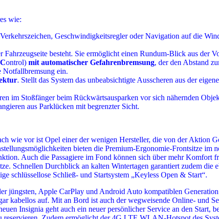
es wie:
Verkehrszeichen, Geschwindigkeitsregler oder Navigation auf die Windsch
er Fahrzeugseite besteht. Sie ermöglicht einen Rundum-Blick aus der Vo
C
ontrol)
mit automatischer Gefahrenbremsung
, der den Abstand z
e Notfallbremsung ein.
ektur
. Stellt das System das unbeabsichtigte Ausscheren aus der eigenen
oren im Stoßfänger beim Rückwärtsausparken vor sich nähernden Objekt
angieren aus Parklücken mit begrenzter Sicht.
h wie vor ist Opel einer der wenigen Hersteller, die von der Aktion G
nstellungsmöglichkeiten bieten die Premium-Ergonomie-Frontsitze im ne
ktion. Auch die Passagiere im Fond können sich über mehr Komfort f
tze. Schnellen Durchblick an kalten Wintertagen garantiert zudem die
ige schlüssellose Schließ- und Startsystem „Keyless Open & Start“.
t der jüngsten, Apple CarPlay und Android Auto kompatiblen Generatio
t sogar kabellos auf. Mit an Bord ist auch der wegweisende Online- und 
neuen Insignia geht auch ein neuer persönlicher Service an den Start, 
u reservieren. Zudem ermöglicht der 4G LTE WLAN-Hotspot des Systems