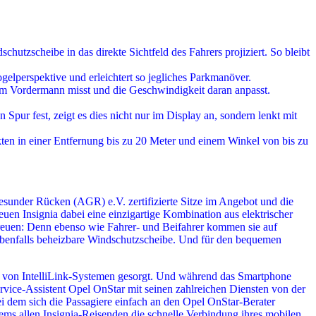
utzscheibe in das direkte Sichtfeld des Fahrers projiziert. So bleibt
gelperspektive und erleichtert so jegliches Parkmanöver.
um Vordermann misst und die Geschwindigkeit daran anpasst.
 Spur fest, zeigt es dies nicht nur im Display an, sondern lenkt mit
en in einer Entfernung bis zu 20 Meter und einem Winkel von bis zu
esunder Rücken (AGR) e.V. zertifizierte Sitze im Angebot und die
uen Insignia dabei eine einzigartige Kombination aus elektrischer
reuen: Denn ebenso wie Fahrer- und Beifahrer kommen sie auf
 ebenfalls beheizbare Windschutzscheibe. Und für den bequemen
n von IntelliLink-Systemen gesorgt. Und während das Smartphone
Service-Assistent Opel OnStar mit seinen zahlreichen Diensten von der
bei dem sich die Passagiere einfach an den Opel OnStar-Berater
 allen Insignia-Reisenden die schnelle Verbindung ihres mobilen