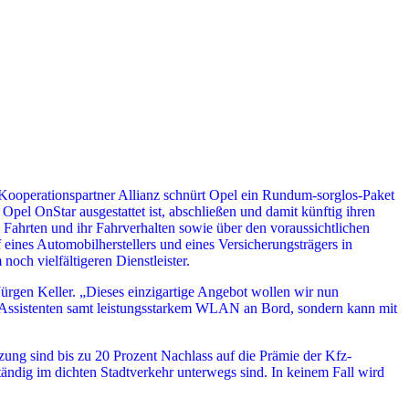
Kooperationspartner Allianz schnürt Opel ein Rundum-sorglos-Paket
pel OnStar ausgestattet ist, abschließen und damit künftig ihren
 Fahrten und ihr Fahrverhalten sowie über den voraussichtlichen
 eines Automobilherstellers und eines Versicherungsträgers in
och vielfältigeren Dienstleister.
rgen Keller. „Dieses einzigartige Angebot wollen wir nun
e-Assistenten samt leistungsstarkem WLAN an Bord, sondern kann mit
ung sind bis zu 20 Prozent Nachlass auf die Prämie der Kfz-
tändig im dichten Stadtverkehr unterwegs sind. In keinem Fall wird