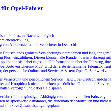
 für Opel-Fahrer
is zu 20 Prozent Nachlass möglich
Prämienentwicklung
g von Autohersteller und Versicherer in Deutschland
it Deutschlands größtem Versicherungsunternehmen und langjährigem 
g Plus“ einzuführen. Diesen könnten alle Kunden, deren Fahrzeug mit O
p können sie dabei tagesaktuell Informationen über ihr Fahrzeug, ihre
„Opel Autoversicherung Plus“ wird der erste gemeinsame Telematik-Tarif
r; der persönliche Online- und Service-Assistent Opel OnStar wird zum n
r Vernetzung und persönlichem Service“, sagt Opel-Deutschlandchef Jü
rer auf Knopfdruck nicht nur seinen persönlichen Online- und Servic
halten verfolgen und dabei Geld sparen.“
rfahrer fahren günstiger. Abhängig von der individuellen Fahrzeugnutz
ren beispielsweise Autofahrer, die außerhalb der Stoßzeiten und nicht s
nd attraktive Zusatzleistungen geplant.