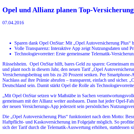
Opel und Allianz planen Top-Versicherung
07.04.2016
Sparen dank Opel OnStar: Mit „Opel Autoversicherung Plus“ b
Volle Transparenz: Interaktive App zeigt Nutzungsdaten und 
Technologievorreiter: Erste gemeinsame Telematik-Versicherun
Rüsselsheim. Opel OnStar hilft, bares Geld zu sparen: Gemeinsam m
und plant noch in diesem Jahr, den neuen Tarif „Opel Autoversicherun
Versicherungsbeitrag um bis zu 20 Prozent senken. Per Smartphone-Ap
Nachlass auf ihre Prämie abrufen – transparent, einfach und sicher. 
Deutschland sein. Damit stärkt Opel die Rolle als Technologievorreite
„Mit Opel OnStar setzen wir Maßstäbe in Sachen verantwortungsvolle
gemeinsam mit der Allianz weiter ausbauen. Dann hat jeder Opel-Fah
der neuen Versicherungs-App jederzeit sein persönliches Nutzungsver
Die „Opel Autoversicherung Plus“ funktioniert nach dem Motto: Besse
Haftpflicht- und Kaskoversicherung im Folgejahr möglich. So profitie
sich der Tarif durch die Telematik-Auswertung erhöhen, stattdessen si