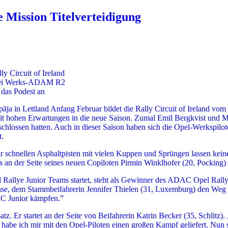
 Mission Titelverteidigung
ly Circuit of Ireland
 drei Werks-ADAM R2
 das Podest an
a in Lettland Anfang Februar bildet die Rally Circuit of Ireland vom 
r mit hohen Erwartungen in die neue Saison. Zumal Emil Bergkvist und
chlossen hatten. Auch in dieser Saison haben sich die Opel-Werkspilot
t.
 schnellen Asphaltpisten mit vielen Kuppen und Sprüngen lassen kein
s an der Seite seines neuen Copiloten Pirmin Winklhofer (20, Pocking)
Rallye Junior Teams startet, steht als Gewinner des ADAC Opel Rally
achse, dem Stammbeifahrerin Jennifer Thielen (31, Luxemburg) den Weg 
ERC Junior kämpfen.”
. Er startet an der Seite von Beifahrerin Katrin Becker (35, Schlitz). „
habe ich mir mit den Opel-Piloten einen großen Kampf geliefert. Nun 