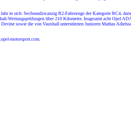
sem Jahr in sich: Sechsundzwanzig R2-Fahrzeuge der Kategorie RC4, dar
phalt-Wertungsprüfungen über 210 Kilometer. Insgesamt acht Opel ADA
m Devine sowie die von Vauxhall unterstützten Junioren Mattias Adie
w.opel-motorsport.com.