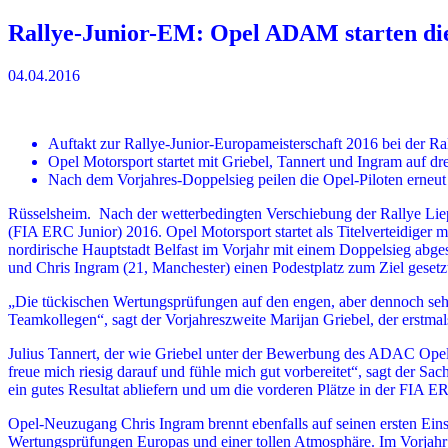
Rallye-Junior-EM: Opel ADAM starten die
04.04.2016
Auftakt zur Rallye-Junior-Europameisterschaft 2016 bei der Ral
Opel Motorsport startet mit Griebel, Tannert und Ingram auf
Nach dem Vorjahres-Doppelsieg peilen die Opel-Piloten erneut
Rüsselsheim. Nach der wetterbedingten Verschiebung der Rallye Liepāj
(FIA ERC Junior) 2016. Opel Motorsport startet als Titelverteidige
nordirische Hauptstadt Belfast im Vorjahr mit einem Doppelsieg abges
und Chris Ingram (21, Manchester) einen Podestplatz zum Ziel gesetz
„Die tückischen Wertungsprüfungen auf den engen, aber dennoch sehr
Teamkollegen“, sagt der Vorjahreszweite Marijan Griebel, der erstmal
Julius Tannert, der wie Griebel unter der Bewerbung des ADAC Opel 
freue mich riesig darauf und fühle mich gut vorbereitet“, sagt der S
ein gutes Resultat abliefern und um die vorderen Plätze in der FIA 
Opel-Neuzugang Chris Ingram brennt ebenfalls auf seinen ersten Einsatz
Wertungsprüfungen Europas und einer tollen Atmosphäre. Im Vorjahr 