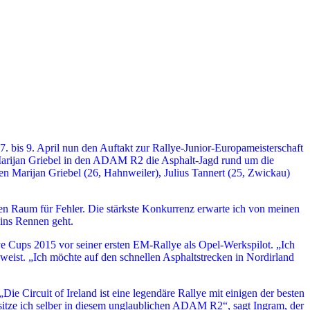
7. bis 9. April nun den Auftakt zur Rallye-Junior-Europameisterschaft
 Marijan Griebel in den ADAM R2 die Asphalt-Jagd rund um die
en Marijan Griebel (26, Hahnweiler), Julius Tannert (25, Zwickau)
en Raum für Fehler. Die stärkste Konkurrenz erwarte ich von meinen
 ins Rennen geht.
e Cups 2015 vor seiner ersten EM-Rallye als Opel-Werkspilot. „Ich
weist. „Ich möchte auf den schnellen Asphaltstrecken in Nordirland
Die Circuit of Ireland ist eine legendäre Rallye mit einigen der besten
sitze ich selber in diesem unglaublichen ADAM R2“, sagt Ingram, der