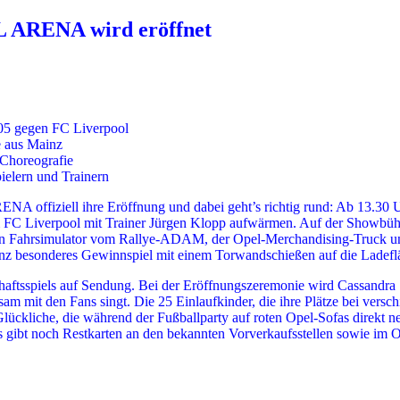
EL ARENA wird eröffnet
05 gegen FC Liverpool
e aus Mainz
-Choreografie
elern und Trainern
A offiziell ihre Eröffnung und dabei geht’s richtig rund: Ab 13.30 U
m FC Liverpool mit Trainer Jürgen Klopp aufwärmen. Auf der Showbüh
ein Fahrsimulator vom Rallye-ADAM, der Opel-Merchandising-Truck un
ganz besonderes Gewinnspiel mit einem Torwandschießen auf die Lade
aftsspiels auf Sendung. Bei der Eröffnungszeremonie wird Cassandra
am mit den Fans singt. Die 25 Einlaufkinder, die ihre Plätze bei vers
lückliche, die während der Fußballparty auf roten Opel-Sofas direkt 
ibt noch Restkarten an den bekannten Vorverkaufsstellen sowie im 