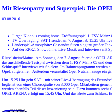
Mit Riesenparty und Superspiel: Die OP
03.08.2016
Jürgen Klopp is coming home: Eröffnungsspiel 1. FSV Mainz 
TV-Übertragung: SAT.1 sendet am 7. August ab 15.25 Uhr liv
Länderspiel-Atmosphäre: Cassandra Steen singt zu großer Fan
Auf der RPR.1-Showbühne: Live-Musik und Interviews mit Spi
Rüsselsheim/Mainz. Am Sonntag, den 7. August, feiert die OPEL AREN
das anschließende Testspiel zwischen dem 1. FSV Mainz 05 und de
Schlusspfiff Interviews mit Spielern. Im Rahmenprogramm werden 
Opel, aufgefahren. Außerdem veranstaltet Opel-Nutzfahrzeuge ein 
Um 15.25 Uhr geht SAT.1 mit seiner Live-Übertragung des Freundsch
begleitet von einer Choreografie von 3.000 Opel-Mitarbeitern gemeins
werden ebenfalls Teil dieser Inszenierung sein. Dazu kommen sechs G
OPEL ARENA erfolgt um 15.45 Uhr. Und das Beste zum Schluss: Es g