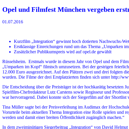
Opel und Filmfest München vergeben erst
01.07.2016
Kurzfilm „Integration“ gewinnt hoch dotierten Nachwuchs-We
Erstklassige Einreichungen rund um das Thema „Umparken i
Zusätzlicher Publikumspreis wird auf opel.de gewählt
Rüsselsheim. Erstmals wurde in diesem Jahr von Opel und dem Filmfe
„Umparken im Kopf“ filmisch umzusetzen. Bei der gestrigen feierli
12.000 Euro ausgezeichnet. Auf den Plätzen zwei und drei folgten
wurden. Die Filme der drei Erstplatzierten finden sich unter http://w
Die Entscheidung über die Preisträger ist der hochkarätig besetzten
Spielfilm-Chefredakteur Lutz Carstens sowie Regisseur und Professor 
war hervorragend. Dabei konnte sich der Siegerfilm auf der Shortlist 
Tina Müller sagte bei der Preisverleihung im Audimax der Hochschu
Vorurteile beim aktuellen Thema Integration eine Rolle spielen und 
werden und damit einer breiten Öffentlichkeit zugänglich machen.“
In dem zweiminütigen Siegerbeitrag „Integration“ von David Helmut 