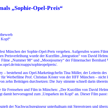
mals „Sophie-Opel-Preis“
ttbewerb
m Kopf“
st München der Sophie-Opel-Preis vergeben. Aufgerufen waren Filmtal
chen Preisverleihung wurde der Kurzfilm „Integration“ von David Hel
 die Filme „Nummer 98“ und „Moonjourney“ der Filmemacher Bernhard 
ww.opel.de/microapps/sophieopelpreis/.
 Jury – bestehend aus Opel-Marketingchefin Tina Müller, der Leiterin d
für Werbefilme Prof. Christian Köster von der HFF München – nicht lei
von zehn Beiträgen durchsetzen: Die Jury stimmte schnell darin überein
le für Fernsehen und Film in München: „Der Kurzfilm von David Helmut
regt damit hervorragend zum ‚Umparken im Kopf‘ an. Dieser Film passt 
spielt der Nachwuchsregisseur unterhaltsam mit Stereotypen und überra