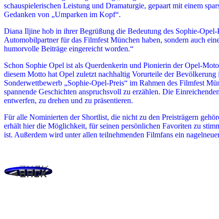
schauspielerischen Leistung und Dramaturgie, gepaart mit einem spar
Gedanken von „Umparken im Kopf“.
Diana Iljine hob in ihrer Begrüßung die Bedeutung des Sophie-Opel-P
Automobilpartner für das Filmfest München haben, sondern auch einen
humorvolle Beiträge eingereicht worden.“
Schon Sophie Opel ist als Querdenkerin und Pionierin der Opel-Mot
diesem Motto hat Opel zuletzt nachhaltig Vorurteile der Bevölkeru
Sonderwettbewerb „Sophie-Opel-Preis“ im Rahmen des Filmfest Münc
spannende Geschichten anspruchsvoll zu erzählen. Die Einreichende
entwerfen, zu drehen und zu präsentieren.
Für alle Nominierten der Shortlist, die nicht zu den Preisträgern geh
erhält hier die Möglichkeit, für seinen persönlichen Favoriten zu sti
ist. Außerdem wird unter allen teilnehmenden Filmfans ein nagelneu