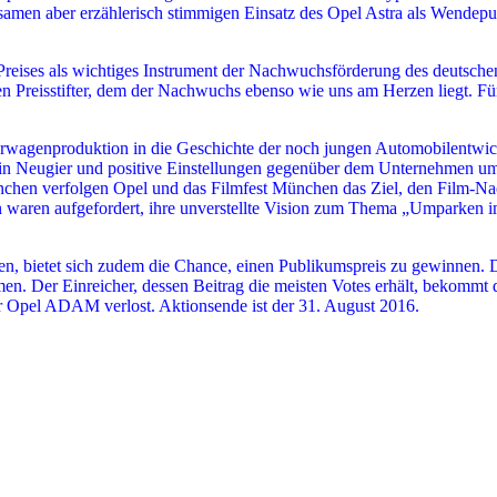
samen aber erzählerisch stimmigen Einsatz des Opel Astra als Wendepu
reises als wichtiges Instrument der Nachwuchsförderung des deutschen 
 Preisstifter, dem der Nachwuchs ebenso wie uns am Herzen liegt. Für
orwagenproduktion in die Geschichte der noch jungen Automobilentwi
ng in Neugier und positive Einstellungen gegenüber dem Unternehmen 
hen verfolgen Opel und das Filmfest München das Ziel, den Film-Na
n waren aufgefordert, ihre unverstellte Vision zum Thema „Umparken 
ören, bietet sich zudem die Chance, einen Publikumspreis zu gewinnen. D
mmen. Der Einreicher, dessen Beitrag die meisten Votes erhält, bekommt
er Opel ADAM verlost. Aktionsende ist der 31. August 2016.