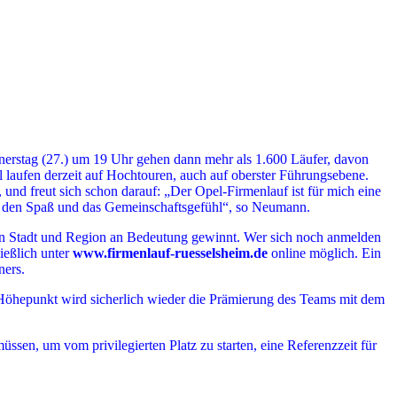
rstag (27.) um 19 Uhr gehen dann mehr als 1.600 Läufer, davon
l laufen derzeit auf Hochtouren, auch auf oberster Führungsebene.
nd freut sich schon darauf: „Der Opel-Firmenlauf ist für mich eine
 um den Spaß und das Gemeinschaftsgefühl“, so Neumann.
f in Stadt und Region an Bedeutung gewinnt. Wer sich noch anmelden
ießlich unter
www.firmenlauf-ruesselsheim.de
online möglich. Ein
ners.
n Höhepunkt wird sicherlich wieder die Prämierung des Teams mit dem
üssen, um vom privilegierten Platz zu starten, eine Referenzzeit für