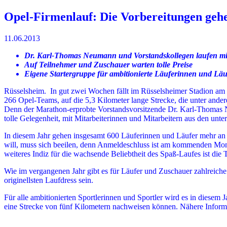
Opel-Firmenlauf: Die Vorbereitungen gehe
11.06.2013
Dr. Karl-Thomas Neumann und Vorstandskollegen laufen mi
Auf Teilnehmer und Zuschauer warten tolle Preise
Eigene Startergruppe für ambitionierte Läuferinnen und Läu
Rüsselsheim. In gut zwei Wochen fällt im Rüsselsheimer Stadion a
266 Opel-Teams, auf die 5,3 Kilometer lange Strecke, die unter ander
Denn der Marathon-erprobte Vorstandsvorsitzende Dr. Karl-Thomas Neu
tolle Gelegenheit, mit Mitarbeiterinnen und Mitarbeitern aus den u
In diesem Jahr gehen insgesamt 600 Läuferinnen und Läufer mehr an 
will, muss sich beeilen, denn Anmeldeschluss ist am kommenden Monta
weiteres Indiz für die wachsende Beliebtheit des Spaß-Laufes ist die
Wie im vergangenen Jahr gibt es für Läufer und Zuschauer zahlreiche
originellsten Laufdress sein.
Für alle ambitionierten Sportlerinnen und Sportler wird es in diesem 
eine Strecke von fünf Kilometern nachweisen können. Nähere Informa