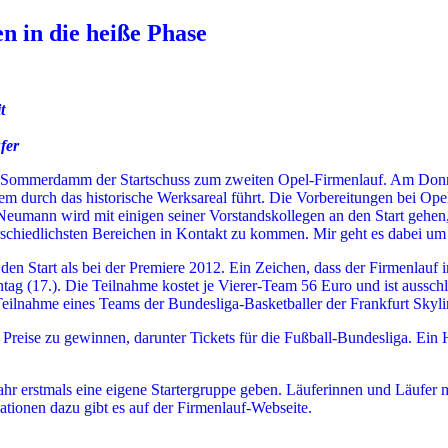
n in die heiße Phase
t
fer
m Sommerdamm der Startschuss zum zweiten Opel-Firmenlauf. Am Donne
em durch das historische Werksareal führt. Die Vorbereitungen bei Ope
mann wird mit einigen seiner Vorstandskollegen an den Start gehen, u
nterschiedlichsten Bereichen in Kontakt zu kommen. Mir geht es dabei
den Start als bei der Premiere 2012. Ein Zeichen, dass der Firmenlau
g (17.). Die Teilnahme kostet je Vierer-Team 56 Euro und ist ausschl
 Teilnahme eines Teams der Bundesliga-Basketballer der Frankfurt Skyli
 Preise zu gewinnen, darunter Tickets für die Fußball-Bundesliga. Ei
Jahr erstmals eine eigene Startergruppe geben. Läuferinnen und Läufer m
tionen dazu gibt es auf der Firmenlauf-Webseite.