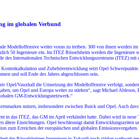
ng im globalen Verbund
fende Modelloffensive weiter voran zu treiben. 300 von ihnen werden i
ätzlich 50 Ingenieure ein. Im ITEZ Rüsselsheim werden die Ingenieure 
lle des Internationalen Technischen Entwicklungszentrums (ITEZ) mit de
on, Kostenkalkulation und Zubehörentwicklung setzt Opel Schwerpunkt
nnen und soll Ende des Jahres abgeschlossen sein.
tensiv Opel/Vauxhall die Umsetzung der Modelloffensive verfolgt, sonde
gaben, um Opel und Europa weiter zu stärken“, sagt Michael Ableson,
im globalen GM-Entwicklungsnetzwerk.“
rnmarken nutzen, insbesondere zwischen Buick und Opel. Auch davon 
nt in das ITEZ, das GM im April verkündet hatte. Dabei wird in neue
n ältere Einrichtungen. Opel beschleunigt damit Entwicklungszeiten u
ktion zum Erreichen der europäischen und globalen Emissionsvorgaben.
eit der Rüsselsheimer Ingenieure in Zukunft noch stärker weltweit ge