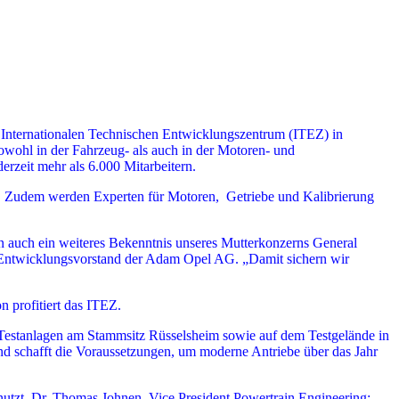
m Internationalen Technischen Entwicklungszentrum (ITEZ) in
sowohl in der Fahrzeug- als auch in der Motoren- und
rzeit mehr als 6.000 Mitarbeitern.
e. Zudem werden Experten für Motoren, Getriebe und Kalibrierung
rn auch ein weiteres Bekenntnis unseres Mutterkonzerns General
 Entwicklungsvorstand der Adam Opel AG. „Damit sichern wir
profitiert das ITEZ.
 Testanlagen am Stammsitz Rüsselsheim sowie auf dem Testgelände in
nd schafft die Voraussetzungen, um moderne Antriebe über das Jahr
nutzt. Dr. Thomas Johnen, Vice President Powertrain Engineering: