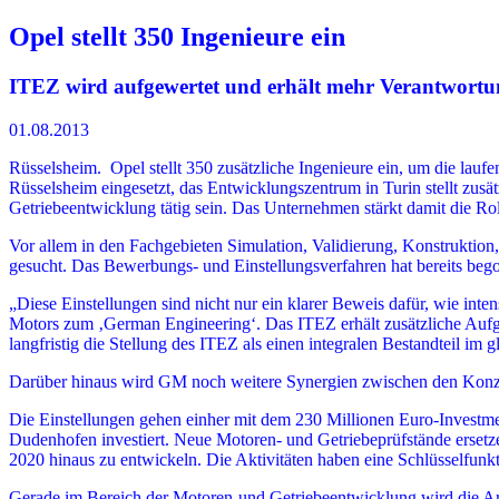
Opel stellt 350 Ingenieure ein
ITEZ wird aufgewertet und erhält mehr Verantwortu
01.08.2013
Rüsselsheim. Opel stellt 350 zusätzliche Ingenieure ein, um die lau
Rüsselsheim eingesetzt, das Entwicklungszentrum in Turin stellt zus
Getriebeentwicklung tätig sein. Das Unternehmen stärkt damit die Ro
Vor allem in den Fachgebieten Simulation, Validierung, Konstrukti
gesucht. Das Bewerbungs- und Einstellungsverfahren hat bereits bego
„Diese Einstellungen sind nicht nur ein klarer Beweis dafür, wie in
Motors zum ‚German Engineering‘. Das ITEZ erhält zusätzliche Auf
langfristig die Stellung des ITEZ als einen integralen Bestandteil 
Darüber hinaus wird GM noch weitere Synergien zwischen den Konze
Die Einstellungen gehen einher mit dem 230 Millionen Euro-Investme
Dudenhofen investiert. Neue Motoren- und Getriebeprüfstände ersetze
2020 hinaus zu entwickeln. Die Aktivitäten haben eine Schlüsselfun
Gerade im Bereich der Motoren-und Getriebeentwicklung wird die Arb