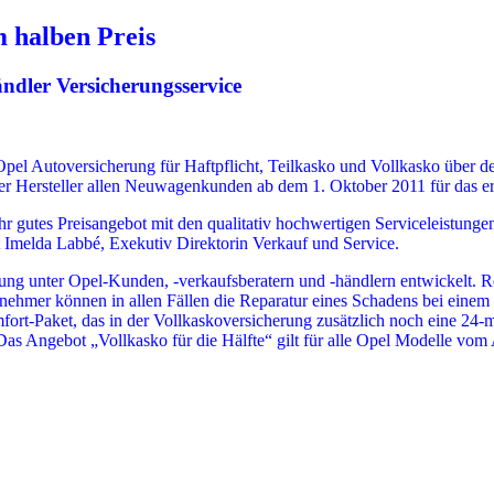
m halben Preis
ndler Versicherungsservice
pel Autoversicherung für Haftpflicht, Teilkasko und Vollkasko über d
imer Hersteller allen Neuwagenkunden ab dem 1. Oktober 2011 für das er
r gutes Preisangebot mit den qualitativ hochwertigen Serviceleistungen 
t Imelda Labbé, Exekutiv Direktorin Verkauf und Service.
g unter Opel-Kunden, -verkaufsberatern und -händlern entwickelt. Res
nehmer können in allen Fällen die Reparatur eines Schadens bei einem
mfort-Paket, das in der Vollkaskoversicherung zusätzlich noch eine 2
 Das Angebot „Vollkasko für die Hälfte“ gilt für alle Opel Modelle 