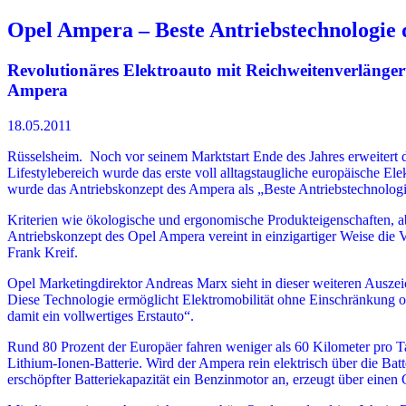
Opel Ampera – Beste Antriebstechnologie 
Revolutionäres Elektroauto mit Reichweitenverlänge
Ampera
18.05.2011
Rüsselsheim. Noch vor seinem Marktstart Ende des Jahres erweitert
Lifestylebereich wurde das erste voll alltagstaugliche europäische E
wurde das Antriebskonzept des Ampera als „Beste Antriebstechnologi
Kriterien wie ökologische und ergonomische Produkteigenschaften, a
Antriebskonzept des Opel Ampera vereint in einzigartiger Weise die V
Frank Kreif.
Opel Marketingdirektor Andreas Marx sieht in dieser weiteren Ausze
Diese Technologie ermöglicht Elektromobilität ohne Einschränkung o
damit ein vollwertiges Erstauto“.
Rund 80 Prozent der Europäer fahren weniger als 60 Kilometer pro T
Lithium-Ionen-Batterie. Wird der Ampera rein elektrisch über die Bat
erschöpfter Batteriekapazität ein Benzinmotor an, erzeugt über einen 