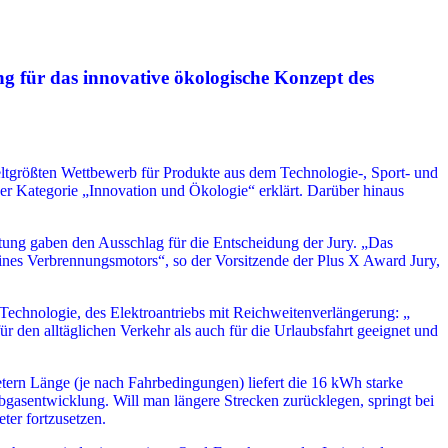
 für das innovative ökologische Konzept des
tgrößten Wettbewerb für Produkte aus dem Technologie-, Sport- und
 der Kategorie „Innovation und Ökologie“ erklärt. Darüber hinaus
tung gaben den Ausschlag für die Entscheidung der Jury. „Das
 eines Verbrennungsmotors“, so der Vorsitzende der Plus X Award Jury,
echnologie, des Elektroantriebs mit Reichweitenverlängerung: „
den alltäglichen Verkehr als auch für die Urlaubsfahrt geeignet und
ern Länge (je nach Fahrbedingungen) liefert die 16 kWh starke
bgasent­wicklung. Will man längere Strecken zurücklegen, springt bei
ter fortzusetzen.