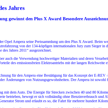
des Jahres
rung gewinnt den Plus X Award Besondere Auszeichnung
 der Opel Ampera seine Preissammlung um den Plus X Award. Beim wel
lektrofahrzeug von der 134-köpfigen internationalen Jury zum Sieger in
e des Jahres 2011“ ausgezeichnet.
ber auch die Verwendung hochwertiger Materialien und deren Verarbei
orteile des emissionsfreien Elektroantriebs mit der langen Reichweite
ichnung für den Ampera eine Bestätigung für das Konzept der E-REV -T
der Änderungen von Nutzungsgewohnheiten. Der Ampera ist sowohl für 
ag mit dem Auto. Die Energie für Strecken zwischen 40 und 80 Kilomet
terie betrieben, bewegt er sich vollständig ohne Benzinverbrauch und A
Generator Strom und erlaubt es so, die Fahrt für mehrere hundert Kilome