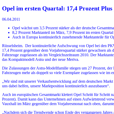
Opel im ersten Quartal: 17,4 Prozent Plu
06.04.2011
Opel wächst um 3,5 Prozent stärker als der deutsche Gesamtma
8,2 Prozent Marktanteil im März, 7,9 Prozent im ersten Quartal
Auch in Europa kontinuierlich zunehmende Marktanteile für O
Rüsselsheim. Der kontinuierliche Aufschwung von Opel bei den PKW-
17,4 Prozent gegenüber dem Vorjahresquartal stärker gewachsen als d
Fahrzeuge zugelassen als im Vergleichszeitraum 2010. Der Marktantei
das Kompaktmodell Astra und der neue Meriva.
Die Zulassungen der Astra-Modellfamilie stiegen um 27 Prozent, der
Fahrzeugen mehr als doppelt so viele Exemplare zugelassen wie im er
„Wir sind mit unserer Verkaufsentwicklung auf dem deutschen Markt 
uns dabei helfen, unsere Marktposition kontinuierlich auszubauen“.
Auch im europäischen Gesamtmarkt klettert Opel Schritt für Schritt n
Prozent). Damit kann das Unternehmen auf einen Aufwärtstrend verwe
Vauxhall im März gegenüber dem Vorjahresmonat nach oben, darunter 
„Nachdem sich die Trendwende schon Ende des vergangenen Jahres abz