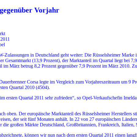
s gegenüber Vorjahr
rkt
 2011
pel
Zulassungen in Deutschland geht weiter: Die Rüsselsheimer Marke ist
er Gesamtmarkt (13,9 Prozent), der Marktanteil im Quartal liegt bei 7
l im März betrug 8,2 Prozent gegenüber 7,9 Prozent im März 2010. Zu 
 Dauerbrenner Corsa legte im Vergleich zum Vorjahreszeitraum um 9 P
sten Quartal 2010 (4504).
im ersten Quartal 2011 sehr zufrieden“, so Opel-Verkaufschefin Imeld
ach oben. Der europäische Marktanteil des Rüsselsheimer Herstellers st
isen, der seit fünf Monaten anhält. In 22 von 27 europäischen Länder
die großen Märkte Deutschland, Großbritannien, Frankreich, Italien, 
eichnete, können wir nun nach dem ersten Quartal 2011 einen langfrist