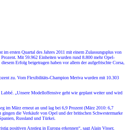
 im ersten Quartal des Jahres 2011 mit einem Zulassungsplus von
,9 Prozent. Mit 59.962 Einheiten wurden rund 8.800 mehr Opel-
diesem Erfolg beigetragen haben vor allem der aufgefrischte Corsa,
rozent zu. Vom Flexibilitäts-Champion Meriva wurden mit 10.303
a Labbé. „Unsere Modelloffensive geht wie geplant weiter und wird
ieg im März erneut an und lag bei 6,9 Prozent (März 2010: 6,7
n gingen die Verkäufe von Opel und der britischen Schwestermarke
Spanien, Russland und Türkei.
ig positiven Anstieg in Europa erkennen“, sagt Alain Visser,