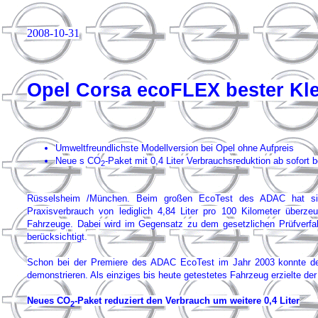
2008-10-31
Opel Corsa ecoFLEX bester Kl
Umweltfreundlichste Modellversion bei Opel ohne Aufpreis
Neue s CO
-Paket mit 0,4 Liter Verbrauchsreduktion ab sofort b
2
Rüsselsheim /München. Beim großen EcoTest des ADAC hat sic
Praxisverbrauch von lediglich 4,84 Liter pro 100 Kilometer überz
Fahrzeuge. Dabei wird im Gegensatz zu dem gesetzlichen Prüfverfah
berücksichtigt.
Schon bei der Premiere des ADAC EcoTest im Jahr 2003 konnte der 
demonstrieren. Als einziges bis heute getestetes Fahrzeug erzielte d
Neues CO
-Paket reduziert den Verbrauch um weitere 0,4 Liter
2