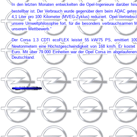
In den letzten Monaten entwickelten die Opel-Ingenieure darüber 
bestellbar ist. Der Verbrauch wurde gegenüber dem beim ADAC getest
4,1 Liter pro 100 Kilometer (MVEG-Zyklus) reduziert. Opel-Vertrieb
unsere Umweltphilosophie fort, für die besonders verbrauchsarmen M
unserem Wettbewerb.“
Der Corsa 1.3 CDTI ecoFLEX leistet 55 kW/75 PS, emittiert 
Newtonmetern eine Höchstgeschwindigkeit von 168 km/h. Er kostet
Euro. Mit über 79.000 Einheiten war der Opel Corsa im abgelaufenen
Deutschland.