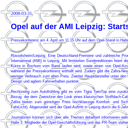
2008-03-31
Opel auf der AMI Leipzig: Star
Pressekonferenz am 4. April um 11.15 Uhr auf dem Opel-Stand in Hall
Rüsselsheim/Leipzig. Eine Deutschland-Premiere und zahlreiche Prod
International (AMI) in Leipzig. Mit limitierten Sondereditionen feiert 
Kürze in Bochum vom Band laufen wird, sowie einen von Opel-Azubi
während der Pressekonferenz enthüllt wird. Zudem gibt die Zafira-Neua
weniger Verbrauch zum alten Preis. Zweiter Hauptdarsteller unter den
Design und agilem Fahrverhalten punktet.
Rechtzeitig zum Autofrühling gibt es vom Tigra TwinTop eine zusätz
Bezug, der dem Zweisitzer den Look eines klassischen Stoffdach-Cab
Zafira bieten zum günstigen Preis hochklassige Komfort- und Sich
FahrLicht). Abgerundet wird der Opel-Auftritt in Leipzig durch die 6-Ja
Journalisten können sich über alle Themen detailliert informieren w
Halle 3. Mitglieder der Opel-Geschäftsführung und das PR-Team stehen