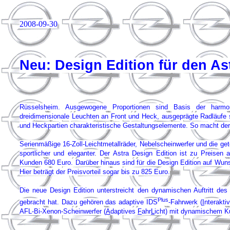
2008-09-30
Neu: Design Edition für den As
Rüsselsheim. Ausgewogene Proportionen sind Basis der harmoni
dreidimensionale Leuchten an Front und Heck, ausgeprägte Radläufe s
und Heckpartien charakteristische Gestaltungselemente. So macht der 
Serienmäßige 16-Zoll-Leichtmetallräder, Nebelscheinwerfer und die 
sportlicher und eleganter. Der Astra Design Edition ist zu Preisen
Kunden 680 Euro. Darüber hinaus sind für die Design Edition auf Wunsc
Hier beträgt der Preisvorteil sogar bis zu 825 Euro.
Die neue Design Edition unterstreicht den dynamischen Auftritt des
Plus
gebracht hat. Dazu gehören das adaptive IDS
-Fahrwerk (
I
nterakt
AFL-Bi-Xenon-Scheinwerfer (
A
daptives
F
ahr
L
icht) mit dynamischem Ku