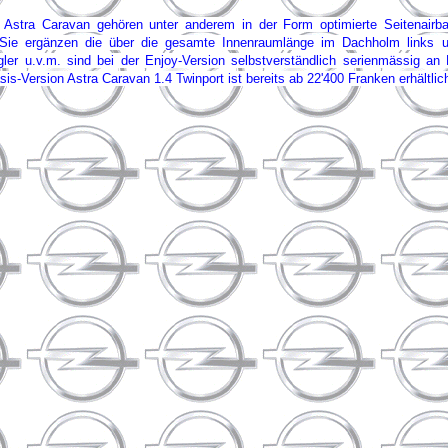
tra Caravan gehören unter anderem in der Form optimierte Seitenairbag
 Sie ergänzen die über die gesamte Innenraumlänge im Dachholm links u
ler u.v.m. sind bei der Enjoy-Version selbstverständlich serienmässig an
sis-Version Astra Caravan 1.4 Twinport ist bereits ab 22'400 Franken erhältlic