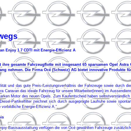
wegs
van Enjoy 1.7 CDTI mit Energie-Effizienz A
t ihre gesamte Fahrzeugflotte mit insgesamt 65 sparsamen Opel Astra 
fang nehmen. Die Firma Océ (Schweiz) AG bietet innovative Produkte
lität und das gute Preis-/Leistungsverhältnis der Fahrzeuge sowie durch di
tra Caravan das ideale Fahrzeug für unsere Mitarbeiter(innen) im Aussendiens
ken Motor des neuen Opels. Zum Kaufentscheid haben selbstverständlich auc
sel-Partikelfilter zeichnet sich durch ausgeprägte Laufruhe sowie spontan
 vorbildliche Energie-Effizienz A.“
is
 Enjoy-Basisausstattung verfügen die von Océ gewählten Fahrzeuge zusätzlic