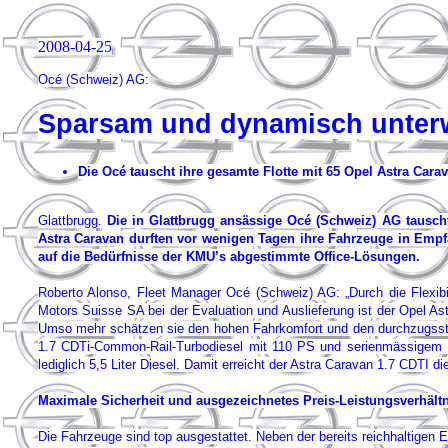
2008-04-25
Océ (Schweiz) AG:
Sparsam und dynamisch unter
Die Océ tauscht ihre gesamte Flotte mit 65 Opel Astra Cara
Glattbrugg.
Die in Glattbrugg ansässige Océ (Schweiz) AG tausch
Astra Caravan durften vor wenigen Tagen ihre Fahrzeuge in Emp
auf die Bedürfnisse der KMU’s abgestimmte Office-Lösungen.
Roberto Alonso, Fleet Manager Océ (Schweiz) AG: „Durch die Flexibi
Motors Suisse SA bei der Evaluation und Auslieferung ist der Opel As
Umso mehr schätzen sie den hohen Fahrkomfort und den durchzugsstar
1.7 CDTi-Common-Rail-Turbodiesel mit 110 PS und serienmässigem Die
lediglich 5,5 Liter Diesel. Damit erreicht der Astra Caravan 1.7 CDTI die
Maximale Sicherheit und ausgezeichnetes Preis-Leistungsverhältn
Die Fahrzeuge sind top ausgestattet. Neben der bereits reichhaltigen