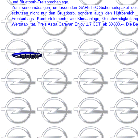
und Bluetooth-Freisprechanlage.
Zum serienmässigen, umfassenden SAFETEC-Sicherheitspaket des As
schützen nicht nur den Brustkorb, sondern auch den Hüftbereich.
Frontairbags. Komfortelemente wie Klimaanlage, Geschwindigkeitsreg
Wertstabilität. Preis Astra Caravan Enjoy 1.7 CDTi ab 30'800.--. Die Ba