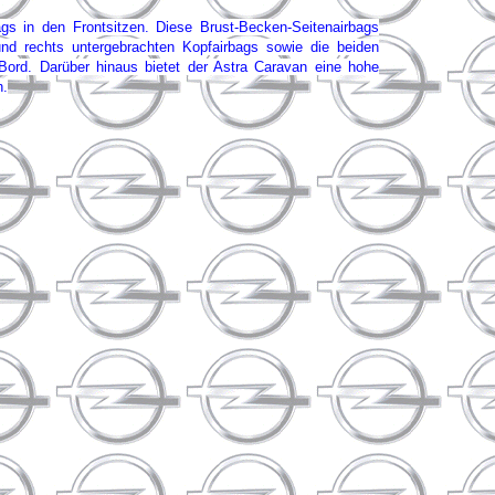
s in den Frontsitzen. Diese Brust-Becken-Seitenairbags
nd rechts untergebrachten Kopfairbags sowie die beiden
 Bord. Darüber hinaus bietet der Astra Caravan eine hohe
h.