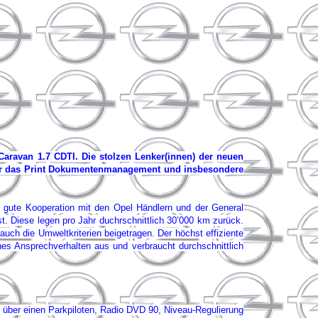
Caravan 1.7 CDTI. Die stolzen Lenker(innen) der neuen
 für das Print Dokumentenmanagement und insbesondere
e gute Kooperation mit den Opel Händlern und der General
t. Diese legen pro Jahr duchrschnittlich 30’000 km zurück.
h die Umweltkriterien beigetragen. Der höchst effiziente
es Ansprechverhalten aus und verbraucht durchschnittlich
h über einen Parkpiloten, Radio DVD 90, Niveau-Regulierung