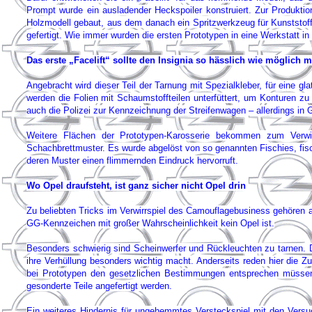
Prompt wurde ein ausladender Heckspoiler konstruiert. Zur Produkt
Holzmodell gebaut, aus dem danach ein Spritzwerkzeug für Kunststoff
gefertigt. Wie immer wurden die ersten Prototypen in eine Werkstatt 
Das erste „Facelift“ sollte den Insignia so hässlich wie möglich 
Angebracht wird dieser Teil der Tarnung mit Spezialkleber, für eine g
werden die Folien mit Schaumstoffteilen unterfüttert, um Konturen zu
auch die Polizei zur Kennzeichnung der Streifenwagen – allerdings in 
Weitere Flächen der Prototypen-Karosserie bekommen zum Verwisc
Schachbrettmuster. Es wurde abgelöst von so genannten Fischies, fis
deren Muster einen flimmernden Eindruck hervorruft.
Wo Opel draufsteht, ist ganz sicher nicht Opel drin
Zu beliebten Tricks im Verwirrspiel des Camouflagebusiness gehören 
GG-Kennzeichen mit großer Wahrscheinlichkeit kein Opel ist.
Besonders schwierig sind Scheinwerfer und Rückleuchten zu tarnen. D
ihre Verhüllung besonders wichtig macht. Anderseits reden hier die 
bei Prototypen den gesetzlichen Bestimmungen entsprechen müssen
gesonderte Teile angefertigt werden.
Ein weiteres Hindernis für ungehemmtes Versteckspiel mit den Versu