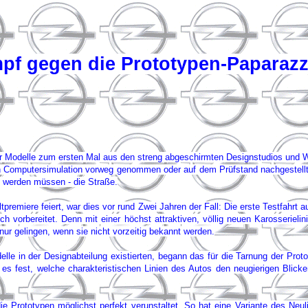
pf gegen die Prototypen-Paparazz
 Modelle zum ersten Mal aus den streng abgeschirmten Designstudios und Wer
ch Computersimulation vorweg genommen oder auf dem Prüfstand nachgestellt 
en werden müssen - die Straße.
premiere feiert, war dies vor rund Zwei Jahren der Fall: Die erste Testfahrt 
 vorbereitet. Denn mit einer höchst attraktiven, völlig neuen Karosserielin
nur gelingen, wenn sie nicht vorzeitig bekannt werden.
le in der Designabteilung existierten, begann das für die Tarnung der Pro
es fest, welche charakteristischen Linien des Autos den neugierigen Blicke
die Prototypen möglichst perfekt verunstaltet. So hat eine Variante des Neu