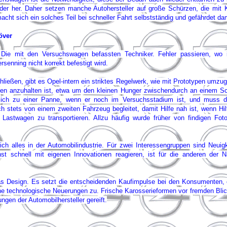
 oder her. Daher setzen manche Autohersteller auf große Schürzen, die mit 
acht sich ein solches Teil bei schneller Fahrt selbstständig und gefährdet da
över
: Die mit den Versuchswagen befassten Techniker. Fehler passieren, w
senning nicht korrekt befestigt wird.
ließen, gibt es Opel-intern ein striktes Regelwerk, wie mit Prototypen umzug
zen anzuhalten ist, etwa um den kleinen Hunger zwischendurch an einem Sch
tlich zu einer Panne, wenn er noch im Versuchsstadium ist, und muss d
 stets von einem zweiten Fahrzeug begleitet, damit Hilfe nah ist, wenn Hil
 Lastwagen zu transportieren. Allzu häufig wurde früher von findigen Fot
h alles in der Automobilindustrie. Für zwei Interessengruppen sind Neuig
t schnell mit eigenen Innovationen reagieren, ist für die anderen der N
 Design. Es setzt die entscheidenden Kaufimpulse bei den Konsumenten, es b
ne technologische Neuerungen zu. Frische Karosserieformen vor fremden Blic
ngen der Automobilhersteller gereift.