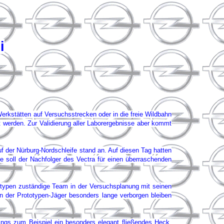
i
kstätten auf Versuchsstrecken oder in die freie Wildbahn
werden. Zur Validierung aller Laborergebnisse aber kommt
auf der Nürburg-Nordschleife stand an. Auf diesen Tag hatten
ie soll der Nachfolger des Vectra für einen überraschenden
totypen zuständige Team in der Versuchsplanung mit seinen
n der Prototypen-Jäger besonders lange verborgen bleiben
lings zum Beispiel ein besonders elegant fließendes Heck.