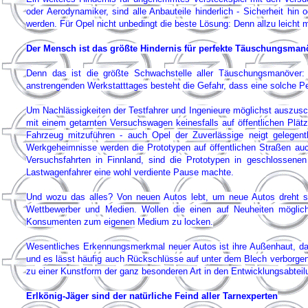
oder Aerodynamiker, sind alle Anbauteile hinderlich - Sicherheit hin
werden. Für Opel nicht unbedingt die beste Lösung: Denn allzu leicht m
Der Mensch ist das größte Hindernis für perfekte Täuschungsman
Denn das ist die größte Schwachstelle aller Täuschungsmanöver
anstrengenden Werkstatttages besteht die Gefahr, dass eine solche Per
Um Nachlässigkeiten der Testfahrer und Ingenieure möglichst auszusch
mit einem getarnten Versuchswagen keinesfalls auf öffentlichen Plät
Fahrzeug mitzuführen - auch Opel der Zuverlässige neigt gelegen
Werkgeheimnisse werden die Prototypen auf öffentlichen Straßen auch
Versuchsfahrten in Finnland, sind die Prototypen in geschlossenen
Lastwagenfahrer eine wohl verdiente Pause machte.
Und wozu das alles? Von neuen Autos lebt, um neue Autos dreht sic
Wettbewerber und Medien. Wollen die einen auf Neuheiten möglichs
Konsumenten zum eigenen Medium zu locken.
Wesentliches Erkennungsmerkmal neuer Autos ist ihre Außenhaut, das
und es lässt häufig auch Rückschlüsse auf unter dem Blech verborge
zu einer Kunstform der ganz besonderen Art in den Entwicklungsabteilu
Erlkönig-Jäger sind der natürliche Feind aller Tarnexperten