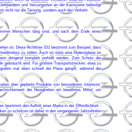
Klettbändern und Verzurrgurten an der Karosserie befestigt
mit nicht nur die Tarnung, sondern auch den Verkehr.
o immer Menschen tätig sind, und nach dem Ende eines
ehen ist. Diese Richtlinie 531 bestimmt zum Beispiel, dass
nellimbiss zu stillen. Auch ist stets eine Abdeckplane im
ann dringend komplett verhüllt werden. Zum Schutz der
fe gebraucht wird. Für größere Transportstrecken, etwa zu
ografen mal eben schnell die Plane gelupft, während der
keiten über geplante Produkte von besonderem Interesse:
achrichtenwert der Neuigkeiten ein bewährtes Mittel, um
estimmt den Auftritt einer Marke in der Öffentlichkeit -
ken zu schützen ist daher in den vergangenen Jahrzehnten