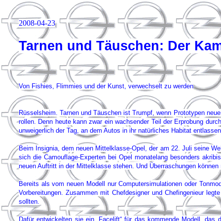
2008-04-23
Tarnen und Täuschen: Der Kam
Von Fishies, Flimmies und der Kunst, verwechselt zu werden
Rüsselsheim. Tarnen und Täuschen ist Trumpf, wenn Prototypen neuer
rollen. Denn heute kann zwar ein wachsender Teil der Erprobung dur
unweigerlich der Tag, an dem Autos in ihr natürliches Habitat entlass
Beim Insignia, dem neuen Mittelklasse-Opel, der am 22. Juli seine Welt
sich die Camouflage-Experten bei Opel monatelang besonders akribisch
neuen Auftritt in der Mittelklasse stehen. Und Überraschungen können 
Bereits als vom neuen Modell nur Computersimulationen oder Tonmodel
Vorbereitungen. Zusammen mit Chefdesigner und Chefingenieur legte 
sollten.
Dafür entwickelten sie ein „Facelift“ für das kommende Modell, das 