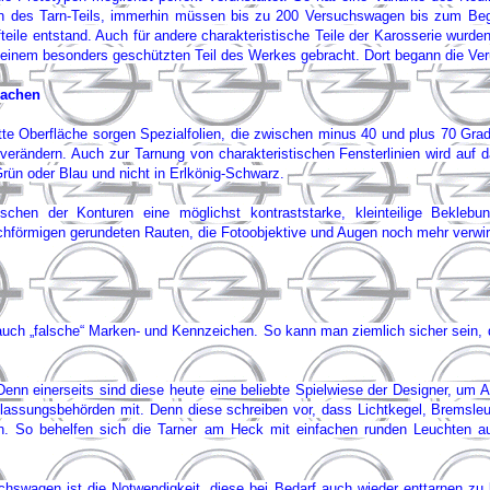
ion des Tarn-Teils, immerhin müssen bis zu 200 Versuchswagen bis zum Beg
teile entstand. Auch für andere charakteristische Teile der Karosserie wur
in einem besonders geschützten Teil des Werkes gebracht. Dort begann die Ve
machen
latte Oberfläche sorgen Spezialfolien, die zwischen minus 40 und plus 70 Grad
 verändern. Auch zur Tarnung von charakteristischen Fensterlinien wird auf 
Grün oder Blau und nicht in Erlkönig-Schwarz.
hen der Konturen eine möglichst kontraststarke, kleinteilige Beklebun
chförmigen gerundeten Rauten, die Fotoobjektive und Augen noch mehr verwir
auch „falsche“ Marken- und Kennzeichen. So kann man ziemlich sicher sein, 
enn einerseits sind diese heute eine beliebte Spielwiese der Designer, um
Zulassungsbehörden mit. Denn diese schreiben vor, dass Lichtkegel, Bremsle
. So behelfen sich die Tarner am Heck mit einfachen runden Leuchten au
chswagen ist die Notwendigkeit, diese bei Bedarf auch wieder enttarnen zu