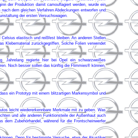
inn der Produktion damit camouflagiert werden, wurde ein
den nach dem gleichen Verfahren Abdeckungen entworfen und
runstaltung der ersten Versuchswagen.
 Celsius elastisch und reißfest bleiben. An anderen Stellen
das Klebematerial zurückgegriffen. Solche Folien verwendet
g. Jahrelang regierte hier bei Opel ein schwarzweißes
ren. Noch besser sollen das künftig die Flimmies® können,
dass ein Prototyp mit einem blitzartigen Markensymbol und
 Autos leicht wiedererkennbare Merkmale mit zu geben. Was
uchten und alle anderen Funktionsteile der Außenhaut auch
s dem Zubehörhandel, während für die Frontscheinwerfer
 können. Denn für bestimmte Versuche, etwa der Akustiker