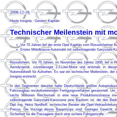
2008-12-18
Heute Insignia - Gestern Kapitän:
Technischer Meilenstein mit 
Vor 70 Jahren lief der erste Opel Kapitän vom Rüsselsheimer B
Erstes Mittelklasse-Automobil mit selbsttragender Ganzstahl-K
Rüsselsheim. Vor 70 Jahren, im November des Jahres 1938, lief in R
Aerodynamik, zuverlässiger 2,5-Liter-Motor und erstmals in dies
Automobilwelt für Aufsehen. Es war ein technischer Meilenstein, der e
Insignia erstreckt.
In den Segmenten darunter hatte Deutschlands größter Autoproduz
Fahrzeugbau revolutionierenden Fertigungsverfahren gesammelt. Um
sechs Millionen Reichsmark in eine neue Produktionsstrasse inve
selbsttragende Ganzstahl-Karosserie jene Bauform ist, die den Bedür
Dipl.-Ing. Heinz Nordhoff, technischer Berater der Opel-Verkaufslei
Presse. Die Vorzüge dieses Bauprinzips sind: Geringes Gewicht, da
Sicherheit für die Passagiere durch eine sichere Fahrgastzelle.