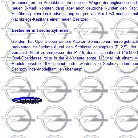
In seinem ersten Produktionsjahr blieb der Wagen der englischen und a
neuen D-Mark konnten dann aber auch deutsche Kunden den Kapitä
Einführung einer Lenkradschaltung sorgten ab Mai 1950 noch einma
Nachkriegs-Kapitäns einen neuen Besitzer.
Bestseller mit sechs Zylindern
Seitdem hat Opel sieben weitere Kapitän-Generationen hervorgebrach
markanten Haifischmaul und den Schlüssellochkapitän (P 2,5), de
verdankt. Nicht zu vergessen der P 2,6, der mit annähernd 146.000 E
Opel-Oberklasse rollte in der A-Variante sogar 113 Mal mit einem 
Produktionsstop 1970 gebaut hatte, wurden von Sechszylindermotore
Sechszylinder-Modellfamilien überhaupt.