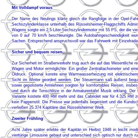
Mit Volldampf voraus
Der Name des Neulings klärte gleich die Rangfolge in der Opel-Fahrz
Sechszylinderklasse unterhalb des Rüsselsheimer-Flaggschiffs Admir
Wagens sorgte ein 2,5-Liter-Sechszylindermotor mit 55 PS, der die vi
von 0 auf 70 km/h beschleunigte. Die Autobahngeschwindigkeit wur
Sachen. Entsprechend anspruchsvoll war das Fahrwerk mit Einzelradau
Sicher und bequem reisen
Zur Sicherheit im Straßenverkehr trug auch die auf das Wesentliche r
Wagen und Motor ermöglichte: Ein großer Zentraltachometer und eine 
Öldruck. Optional konnte eine Warmwasserheizung mit elektrischem
Sicht im Winter geordert werden. Der Steuermann saß äußerst beque
sowie gepolsterte Armlehnen sorgten für komfortables Reisen, insbes
und durch die Tonschlitze in der Armaturentafel Musik erklang. Der P
Variante kostete 400 RM mehr und das Cabriolet war für 4.325 RM 
kein Pappenstil. Die Presse war jedenfalls begeistert und die Kundsc
verließen 25.374 Kapitäne das Rüsselsheimer Werk.
Zweiter Frühling
Acht Jahre später erlebte der Kapitän im Herbst 1948 in leicht modi
viertürige Limousine gebaut und unterschied sich optisch nur durch 