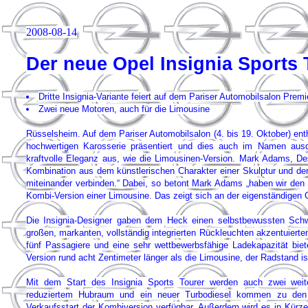
2008-08-14
Der neue Opel Insignia Sports
Dritte Insignia-Variante feiert auf dem Pariser Automobilsalon Premi
Zwei neue Motoren, auch für die Limousine
Rüsselsheim. Auf dem Pariser Automobilsalon (4. bis 19. Oktober) enth
hochwertigen Karosserie präsentiert und dies auch im Namen ausdrü
kraftvolle Eleganz aus, wie die Limousinen-Version. Mark Adams, De
Kombination aus dem künstlerischen Charakter einer Skulptur und der 
miteinander verbinden.“ Dabei, so betont Mark Adams „haben wir den S
Kombi-Version einer Limousine. Das zeigt sich an der eigenständigen 
Die Insignia-Designer gaben dem Heck einen selbstbewussten Sch
großen, markanten, vollständig integrierten Rückleuchten akzentuiert
fünf Passagiere und eine sehr wettbewerbsfähige Ladekapazität biete
Version rund acht Zentimeter länger als die Limousine, der Radstand is
Mit dem Start des Insignia Sports Tourer werden auch zwei weit
reduziertem Hubraum und ein neuer Turbodiesel kommen zu den b
Verkaufsstart der Kombiversion verfügbar. Außerdem wird es in Kür