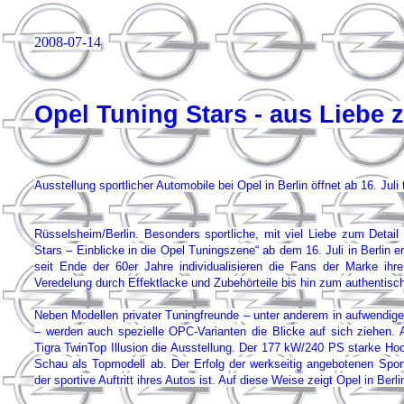
2008-07-14
Opel Tuning Stars - aus Liebe 
Ausstellung sportlicher Automobile bei Opel in Berlin öffnet ab 16. Juli 
Rüsselsheim/Berlin. Besonders sportliche, mit viel Liebe zum Detai
Stars – Einblicke in die Opel Tuningszene“ ab dem 16. Juli in Berlin e
seit Ende der 60er Jahre individualisieren die Fans der Marke ih
Veredelung durch Effektlacke und Zubehörteile bis hin zum authentis
Neben Modellen privater Tuningfreunde – unter anderem in aufwendig
– werden auch spezielle OPC-Varianten die Blicke auf sich ziehen
Tigra TwinTop Illusion die Ausstellung. Der 177 kW/240 PS starke Hochl
Schau als Topmodell ab. Der Erfolg der werkseitig angebotenen Sport
der sportive Auftritt ihres Autos ist. Auf diese Weise zeigt Opel in Berl