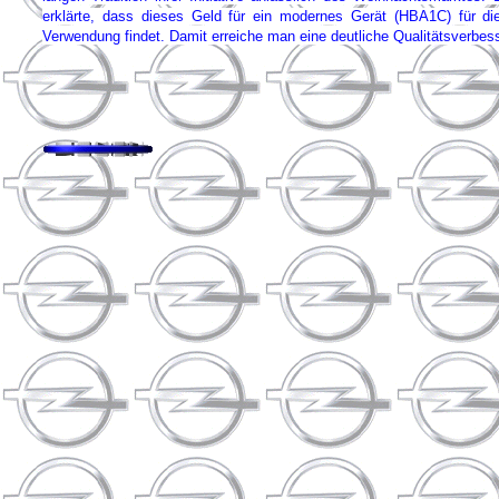
erklärte, dass dieses Geld für ein modernes Gerät (HBA1C) für d
Verwendung findet. Damit erreiche man eine deutliche Qualitätsverbes