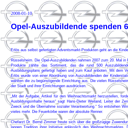
2008-01-10
Opel-Auszubildende spenden 6
Erlös aus selbst gefertigten Adventsmarkt-Produkten geht an die Kin
Rüsselsheim. Die Opel-Auszubildenden nahmen 2007 zum 20. Mal in F
Produkte zählte das Sortiment, das die rund 500 Auszubildend
Ausbildungsplans gefertigt haben und zum Kauf anboten. Mit dem V
Erlös wurde von einer Abordnung von Auszubildenden der Kindersta
wählten die zu begünstigende Einrichtung aus. Die vielen Rüsselshei
der Stadt und ihrer Einrichtungen ausdrücken.
„Mit der Aufgabe, Artikel für den Weihnachtsmarkt herzustellen, ford
Ausbildungsinhalte heraus“ sagt Hans-Dieter Weiland, Leiter der Z
Zweck und die Übernahme sozialer Verantwortung.“ So entstehen Wind
vieles mehr. Die Feuerkörbe waren der absolute Renner.
Chefarzt Dr. Bernd Zimmer freute sich über die großzügige Zuwend
langen Tradition ihrer Initiative anlässlich des Weihnachtsmarktes.