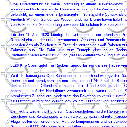
Opel Unterstützung für seine Forschung an einem „Raketen-Motor“.
erkennt die Möglichkeiten der Raketen-Technik und die Werbewirkung f
geforscht, auf einem eigens konstruierten Prüfstand die Schubkraft
Friedrich Wilhelm Sander aus Wesermünde bei Bremerhaven liefert ho
von Raketen zur Seenotrettung erworben. Mit solchen Raketen werden 
Für den 11. April 1928 kündigt das Unternehmen die öffentliche 
Rüsselsheim an, der ersten permanenten Versuchs- und Rennstrecke D
hebt den Arm als Zeichen zum Start, die ersten von zwölf Raketen zü
Fahrzeug aus. Die Fahrt wird zum Triumph einer neuen Technol
„betriebssicheren Amerikaflug“ und „dessen Weiterentwicklung zum Wel
„120 Kilo Sprengstoff im Rücken, genug für ein ganzes Häuservier
Weil die hauseigene Opel-Rennbahn nicht für Geschwindigkeiten über
technisch und aerodynamisch neu konzipierten RAK 2 auf die Berli
dort einer breiten Öffentlichkeit vorzustellen. Rund 3.000 geladene 
haben sich auf der Nordtribüne versammelt und warten auf den St
prominenten Zuschauern. Noch steht das Raketenauto verhüllt unter S
für Luftfahrt, würdigt das Wirken Max Valiers. Fritz von Opel schilder
Der RAK 2 wird enthüllt und zum Start geschoben, wo die Raketen ei
Zuschauer das Raketenauto. Ein schlanker, schwarz lackierter Kaross
Flügel sollen den errechneten Auftrieb kompensieren und ein Abheb
Schub von 6.000 Kilo entwickeln und über ein eigens entwickeltes, 