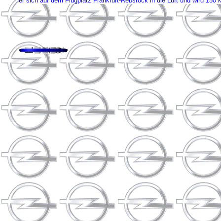
er sich auf dem Flugplatz Frankfurt-Rebstock in die Luft und wird 150