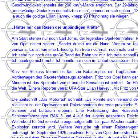
Geschwindigkeit jenseits der 200 km/h-Marke erreichen. Der 29-jährige 
„merkwürdige Gedanken duchblitzten mich“, erinnert er sich später. „12
ja auch die goldige Lilian Harvey, knapp 90 Pfund mag sie wiegen.“
„Hinter mir das Rasen der unbändigen Kräfte“
Am Start stehen nur noch Carl Jörns, der legendäre Opel-Rennfahrer, M
von Opel notiert später: „Sander drückt mir die Hand. Warum so feie
vorwärts. Es ist wie eine Erlösung. Ich trete nochmal, nochmals und –
Ich sehe nur noch das große Band der Bahn vor mir. Ich trete schnell 
Ich überlege nicht mehr. Ich handle nur noch im Unterbewusstsein. Hin
Kurz vor Schluss kommt es fast zur Katastrophe: die Tragflächen 
Vorderwagen des Raketenfahrzeugs abheben, Fritz von Opel kann den
Minuten ist das Spektakel vorbei und die Sensation ist perfekt. Die H
die Welt. Einem Reporter verrät UFA-Star Lilian Harvey: „Mit Fritz vo
Die Zeitschrift „Das Motorrad“ schreibt: „Es konnte sich niemand 
Vielleicht ist der Opelwagen mit Raketenantrieb der erste praktische Sc
Schiene und Luftraum erobern. Eine Fortsetzung des Rüssels
Schienenfahrzeugen RAK 3 und 4 auf der eigens gesperrten Reichs
Weltrekord für Schienenfahrzeuge aufgestellt. Ein paar Wochen späte
Explosion zerstört wird. Weitere Versuche mit einem Raketen-ge
untersagt. Im September 1929 absolviert Fritz von Opel den ersten 