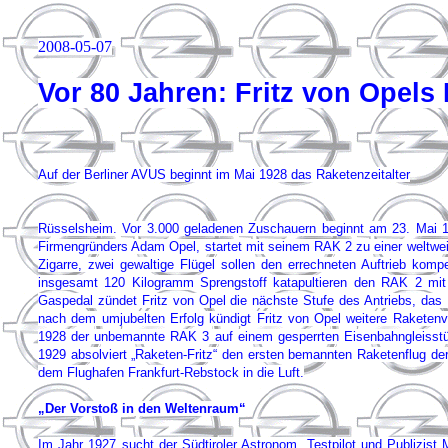
2008-05-07
Vor 80 Jahren: Fritz von Opels
Auf der Berliner AVUS beginnt im Mai 1928 das Raketenzeitalter
Rüsselsheim. Vor 3.000 geladenen Zuschauern beginnt am 23. Mai 19
Firmengründers Adam Opel, startet mit seinem RAK 2 zu einer weltwei
Zigarre, zwei gewaltige Flügel sollen den errechneten Auftrieb kom
insgesamt 120 Kilogramm Sprengstoff katapultieren den RAK 2 mit
Gaspedal zündet Fritz von Opel die nächste Stufe des Antriebs, das
nach dem umjubelten Erfolg kündigt Fritz von Opel weitere Raketenv
1928 der unbemannte RAK 3 auf einem gesperrten Eisenbahngleisstü
1929 absolviert „Raketen-Fritz“ den ersten bemannten Raketenflug de
dem Flughafen Frankfurt-Rebstock in die Luft.
„Der Vorstoß in den Weltenraum“
Im Jahr 1927 sucht der Südtiroler Astronom, Testpilot und Publizist 