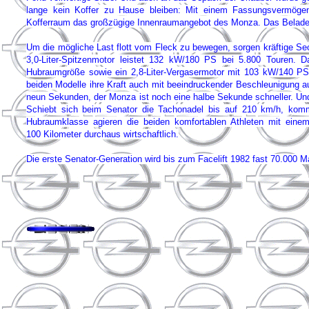
lange kein Koffer zu Hause bleiben: Mit einem Fassungsvermögen 
Kofferraum das großzügige Innenraumangebot des Monza. Das Beladen 
Um die mögliche Last flott vom Fleck zu bewegen, sorgen kräftige Se
3,0-Liter-Spitzenmotor leistet 132 kW/180 PS bei 5.800 Touren.
Hubraumgröße sowie ein 2,8-Liter-Vergasermotor mit 103 kW/140 P
beiden Modelle ihre Kraft auch mit beeindruckender Beschleunigung a
neun Sekunden, der Monza ist noch eine halbe Sekunde schneller. Und
Schiebt sich beim Senator die Tachonadel bis auf 210 km/h, kom
Hubraumklasse agieren die beiden komfortablen Athleten mit einem
100 Kilometer durchaus wirtschaftlich.
Die erste Senator-Generation wird bis zum Facelift 1982 fast 70.000 