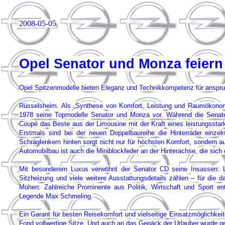
2008-05-05
Opel Senator und Monza feiern
Opel Spitzenmodelle bieten Eleganz und Technikkompetenz für anspr
Rüsselsheim. Als „Synthese von Komfort, Leistung und Raumökonomi
1978 seine Topmodelle Senator und Monza vor. Während die Senato
Coupé das Beste aus der Limousine mit der Kraft eines leistungssta
Erstmals sind bei der neuen Doppelbaureihe die Hinterräder einz
Schräglenkern hinten sorgt nicht nur für höchsten Komfort, sondern a
Automobilbau ist auch die Miniblockfeder an der Hinterachse, die sich
Mit besonderem Luxus verwöhnt der Senator CD seine Insassen: Lenk
Sitzheizung und viele weitere Ausstattungsdetails zählen – für die
Mühen: Zahlreiche Prominente aus Politik, Wirtschaft und Sport en
Legende Max Schmeling.
Ein Garant für besten Reisekomfort und vielseitige Einsatzmöglichkeit
Fond vollwertige Sitze. Und auch an das Gepäck der Urlauber wurde ge