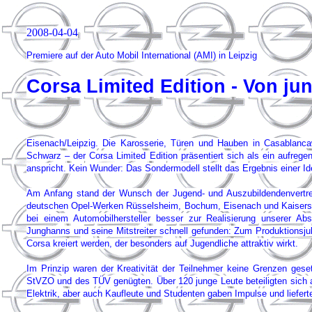
2008-04-04
Premiere auf der Auto Mobil International (AMI) in Leipzig
Corsa Limited Edition - Von ju
Eisenach/Leipzig. Die Karosserie, Türen und Hauben in Casablancaw
Schwarz – der Corsa Limited Edition präsentiert sich als ein aufrege
anspricht. Kein Wunder: Das Sondermodell stellt das Ergebnis einer I
Am Anfang stand der Wunsch der Jugend- und Auszubildendenvertre
deutschen Opel-Werken Rüsselsheim, Bochum, Eisenach und Kaisersla
bei einem Automobilhersteller besser zur Realisierung unserer A
Junghanns und seine Mitstreiter schnell gefunden: Zum Produktionsju
Corsa kreiert werden, der besonders auf Jugendliche attraktiv wirkt.
Im Prinzip waren der Kreativität der Teilnehmer keine Grenzen gese
StVZO und des TÜV genügten. Über 120 junge Leute beteiligten sich
Elektrik, aber auch Kaufleute und Studenten gaben Impulse und liefert