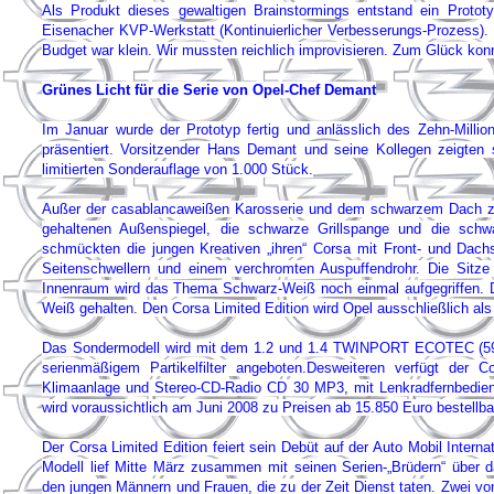
Als Produkt dieses gewaltigen Brainstormings entstand ein Protot
Eisenacher KVP-Werkstatt (Kontinuierlicher Verbesserungs-Prozess). 
Budget war klein. Wir mussten reichlich improvisieren. Zum Glück konnt
Grünes Licht für die Serie von Opel-Chef Demant
Im Januar wurde der Prototyp fertig und anlässlich des Zehn-Milli
präsentiert. Vorsitzender Hans Demant und seine Kollegen zeigten s
limitierten Sonderauflage von 1.000 Stück.
Außer der casablancaweißen Karosserie und dem schwarzem Dach zei
gehaltenen Außenspiegel, die schwarze Grillspange und die schwa
schmückten die jungen Kreativen „ihren“ Corsa mit Front- und Dachs
Seitenschwellern und einem verchromten Auspuffendrohr. Die Sitze
Innenraum wird das Thema Schwarz-Weiß noch einmal aufgegriffen. Di
Weiß gehalten. Den Corsa Limited Edition wird Opel ausschließlich als 
Das Sondermodell wird mit dem 1.2 und 1.4 TWINPORT ECOTEC (59
serienmäßigem Partikelfilter angeboten.Desweiteren verfügt der C
Klimaanlage und Stereo-CD-Radio CD 30 MP3, mit Lenkradfernbedienu
wird voraussichtlich am Juni 2008 zu Preisen ab 15.850 Euro bestellba
Der Corsa Limited Edition feiert sein Debüt auf der Auto Mobil Interna
Modell lief Mitte März zusammen mit seinen Serien-„Brüdern“ über
den jungen Männern und Frauen, die zu der Zeit Dienst taten. Zwei vo