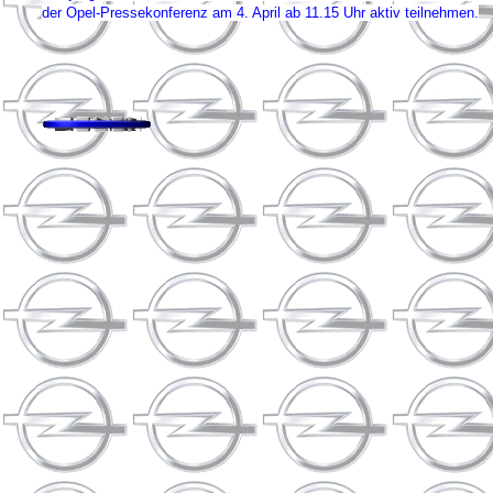
der Opel-Pressekonferenz am 4. April ab 11.15 Uhr aktiv teilnehmen.