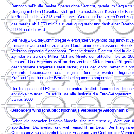
Dennoch heißt die Devise Sparen ohne Verzicht, gerade im Vergleich
Umgang mit dem Dieselkraftstoff geht keinesfalls auf Kosten der Fahr
km/h und ist bis zu 218 km/h schnell. Garant für kraftvollen Durchzu
-1
das bereits ab 1.750 min
zur Verfügung steht und dank einer Overboo
380 Nm erhöht wird.
Der neue 2,0-Liter-Common-Rail-Vierzylinder verwendet das innovative
Emissionswerte sicher zu stellen. Durch einen geschlossenen Regelkrei
Verbrennungsverlauf angepasst. Entscheidendes Element sind in die Gl
Zylinder bis zu eine Million Mal pro Minute den aktuellen, bis zu 1
messen. Das Ergebnis wird an das zentrale Motorsteuergerät gemel
geschlossene Regelkreis stellt sicher, dass der Motor immer mit op
gesamte Lebensdauer des Insignia: Denn so werden Ungenauigkei
Kraftstoffqualitäten oder Betriebsbedingungen kompensiert.
Der Insignia ecoFLEX ist mit besonders kraftstoffsparenden Reifen 
entwickelt wurden. Es erfüllt wie alle Insignia die Euro-5-Abgasnorm
Jahres 2009.
Besonders windschlüpfig: Nochmals verbesserte Aerodynamik
Schon die normalen Insignia-Modelle sind mit einem c
-Wert von 0
w
sportlichem Dachverlauf und viel Feinschliff im Detail. Der Insignia
Quintessenz aus jahrzehntelanger Erfahrung von Opel bei der Vermin