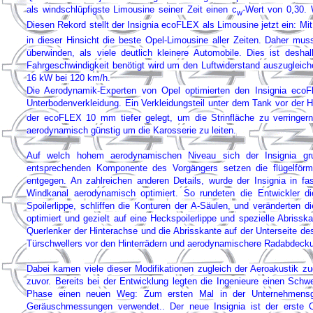
als windschlüpfigste Limousine seiner Zeit einen c
-Wert von 0,30. 
w
Diesen Rekord stellt der Insignia ecoFLEX als Limousine jetzt ein: Mit
in dieser Hinsicht die beste Opel-Limousine aller Zeiten. Daher mu
überwinden, als viele deutlich kleinere Automobile. Dies ist desh
Fahrgeschwindigkeit benötigt wird um den Luftwiderstand auszugleic
16 kW bei 120 km/h.
Die Aerodynamik-Experten von Opel optimierten den Insignia ecoFle
Unterbodenverkleidung. Ein Verkleidungsteil unter dem Tank vor der 
der ecoFLEX 10 mm tiefer gelegt, um die Strinfläche zu verringern
aerodynamisch günstig um die Karosserie zu leiten.
Auf welch hohem aerodynamischen Niveau sich der Insignia grun
entsprechenden Komponente des Vorgängers setzen die flügelförmi
entgegen. An zahlreichen anderen Details, wurde der Insignia in 
Windkanal aerodynamisch optimiert. So rundeten die Entwickler d
Spoilerlippe, schliffen die Konturen der A-Säulen, und veränderten 
optimiert und gezielt auf eine Heckspoilerlippe und spezielle Abriss
Querlenker der Hinterachse und die Abrisskante auf der Unterseite de
Türschwellers vor den Hinterrädern und aerodynamischere Radabdeck
Dabei kamen viele dieser Modifikationen zugleich der Aeroakustik zu
zuvor. Bereits bei der Entwicklung legten die Ingenieure einen Schw
Phase einen neuen Weg: Zum ersten Mal in der Unternehmensge
Geräuschmessungen verwendet.. Der neue Insignia ist der erste O