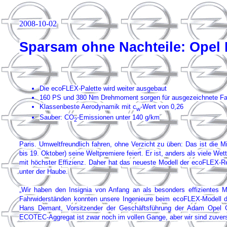
2008-10-02
Sparsam ohne Nachteile: Opel 
Die ecoFLEX-Palette wird weiter ausgebaut
160 PS und 380 Nm Drehmoment sorgen für ausgezeichnete Fa
Klassenbeste Aerodynamik mit c
-Wert von 0,26
w
Sauber: CO
-Emissionen unter 140 g/km
2
Paris. Umweltfreundlich fahren, ohne Verzicht zu üben: Das ist die 
bis 19. Oktober) seine Weltpremiere feiert. Er ist, anders als viele W
mit höchster Effizienz. Daher hat das neueste Modell der ecoFLEX-Re
unter der Haube.
„Wir haben den Insignia von Anfang an als besonders effizientes Mo
Fahrwiderständen konnten unsere Ingenieure beim ecoFLEX-Modell de
Hans Demant, Vorsitzender der Geschäftsführung der Adam Opel
ECOTEC-Aggregat ist zwar noch im vollen Gange, aber wir sind zuversi