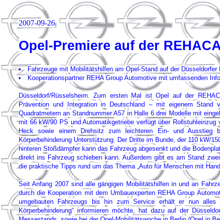
2007-09-26
Opel-Premiere auf der REHAC
Fahrzeuge mit Mobilitätshilfen am Opel-Stand auf der Düsseldorfe
Kooperationspartner REHA Group Automotive mit umfassenden Inf
Düsseldorf/Rüsselsheim. Zum ersten Mal ist Opel auf der REHACAR
Prävention und Integration in Deutschland – mit eigenem Stand v
Quadratmetern an Standnummer A57 in Halle 6 drei Modelle mit eingebau
mit 66 kW/90 PS und Automatikgetriebe verfügt über Rollstuhleinzug 
Heck sowie einem Drehsitz zum leichteren Ein- und Ausstieg 
Körperbehinderung Unterstützung. Der Dritte im Bunde, der 110 kW/150 
hinteren Stoßdämpfer kann das Fahrzeug abgesenkt und die Bodenplat
direkt ins Fahrzeug schieben kann. Außerdem gibt es am Stand zwei 
die praktische Tipps rund um das Thema „Auto für Menschen mit Handi
Seit Anfang 2007 sind alle gängigen Mobilitätshilfen in und an Fahrz
durch die Kooperation mit dem Umbauexperten REHA Group Automotiv
umgebauten Fahrzeugs bis hin zum Service erhält er nun alles
Körperbehinderung“ informieren möchte, hat dazu auf der Düssel
Messestands, sowie bei der Opel-Mobilitätswoche in Berlin (Opel in Ber