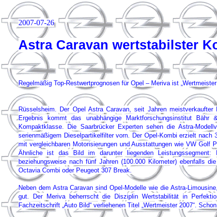
2007-07-26
Astra Caravan wertstabilster K
Regelmäßig Top-Restwertprognosen für Opel – Meriva ist „Wertmeister
Rüsselsheim. Der Opel Astra Caravan, seit Jahren meistverkaufter K
Ergebnis kommt das unabhängige Marktforschungsinstitut Bähr 
Kompaktklasse. Die Saarbrücker Experten sehen die Astra-Mod
serienmäßigem Dieselpartikelfilter vorn. Der Opel-Kombi erzielt nac
mit vergleichbaren Motorisierungen und Ausstattungen wie VW Golf P
Ähnliche ist das Bild im darunter liegenden Leistungssegmen
beziehungsweise nach fünf Jahren (100.000 Kilometer) ebenfalls di
Octavia Combi oder Peugeot 307 Break.
Neben dem Astra Caravan sind Opel-Modelle wie die Astra-Limousine,
gut. Der Meriva beherrscht die Disziplin Wertstabilität in Perfekt
Fachzeitschrift „Auto Bild“ verliehenen Titel „Wertmeister 2007“. Sc