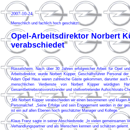
2007-10-24
Menschlich und fachlich hoch geschätzt
Opel-Arbeitsdirektor Norbert 
verabschiedet
Rüsselsheim. Nach über 30 Jahren erfolgreicher Arbeit für Opel un
Arbeitsdirektor, wurde Norbert Küpper, Geschäftsführer Personal d
Adam Opel Haus waren zahlreiche Gäste gekommen, darunter auch de
menschlichen Verdienste von Norbert Küpper würdigten Han
Gesamtbetriebsratsvorsitzender und stellvertretender Aufsichtsrats-Ch
„Mit Norbert Küpper verabschieden wir einen besonnenen und klugen Ar
Personalchef. „Seine Erfolge und sein Engagement werden in der ge
ist ein auf allen Ebenen hoch geschätzter Manager und Kollege.“
Klaus Franz sagte in seiner Abschiedsrede: „In vielen gemeinsamen Ve
Verhandlungspartner und als Menschen kennen und schätzen gelernt. 