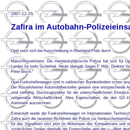
2007-12-19
Zafira im Autobahn-Polizeieins
Opel setzt sich bei Ausschreibung in Rheinland-Pfalz durch
Mainz/Rüsselsheim. Die rheinland-pfälzische Polizei hat sich für 
Landes für mehr Sicherheit. Heute übergab Jürgen F. Hölz, Direktor V
Peter Bruch.
Opel-Funkstreifenwagen sind in zahlreichen Bundesländern schon lange
Der Rüsselsheimer Automobilhersteller gewann eine entsprechende 
sind vielfältig: Durchzugsstärke für die unterschiedlichsten Einsätz
zeitgemäße Wirtschaftlichkeit. Alles Eigenschaften, die den 110 
Automatik auszeichnen.
Entwickelt wurde der Funkstreifenwagen im Internationalen Technisc
Zafira auch die neuesten Richtlinien der Polizei zur Geräuschentwick
für das Signalhorn sitzt jetzt im Motorraum des Kompaktvans und ni
zusätzlichen Spoiler oberhalb der Frontscheibe wird der c
-Wert deut