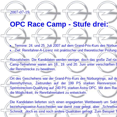
2007-07-19
OPC Race Camp - Stufe drei:
Termine: 24. und 25. Juli 2007 auf dem Grand-Prix-Kurs des Nürbur
Ziel: Rennfahrer-A-Lizenz mit praktischer und theoretischer Prüfung
Rüsselsheim. Die Kandidaten werden weniger, doch das große Ziel rü
Camp-Teilnehmer waren am 18., 19. und 20. Juni unter verschärften 
der Rennstrecke zu bewähren.
Ort des Geschehens war der Grand-Prix-Kurs des Nürburgrings, auf d
Rennrhythmus, Zeitrunden auf der 199 PS starken Rennversion
Sprintstrecken-Qualifying auf 240 PS starken Astra OPC. Mit dem Rac
die Möglichkeit, ihr Rennfahrertalent zu entwickeln.
Die Kandidaten lieferten sich einen engagierten Wettbewerb um Se
beziehungsweise Ausscheiden war damit zwar gelegt, aber: „Schnellsein 
Schmidt, „doch es sind noch andere Qualitäten gefragt. Zum Beispiel 