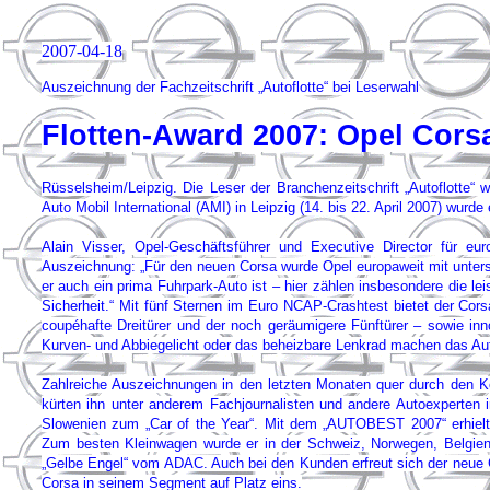
2007-04-18
Auszeichnung der Fachzeitschrift „Autoflotte“ bei Leserwahl
Flotten-Award 2007: Opel Cors
Rüsselsheim/Leipzig. Die Leser der Branchenzeitschrift „Autoflott
Auto Mobil International (AMI) in Leipzig (14. bis 22. April 2007) wur
Alain Visser, Opel-Geschäftsführer und Executive Director für eu
Auszeichnung: „Für den neuen Corsa wurde Opel europaweit mit unters
er auch ein prima Fuhrpark-Auto ist – hier zählen insbesondere die l
Sicherheit.“ Mit fünf Sternen im Euro NCAP-Crashtest bietet der Cor
coupéhafte Dreitürer und der noch geräumigere Fünftürer – sowie inn
Kurven- und Abbiegelicht oder das beheizbare Lenkrad machen das Auto
Zahlreiche Auszeichnungen in den letzten Monaten quer durch den Ko
kürten ihn unter anderem Fachjournalisten und andere Autoexperten 
Slowenien zum „Car of the Year“. Mit dem „AUTOBEST 2007“ erhielt
Zum besten Kleinwagen wurde er in der Schweiz, Norwegen, Belgien
„Gelbe Engel“ vom ADAC. Auch bei den Kunden erfreut sich der neue C
Corsa in seinem Segment auf Platz eins.