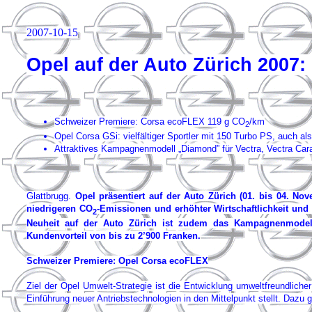
2007-10-15
Opel auf der Auto Zürich 2007:
Schweizer Premiere: Corsa ecoFLEX 119 g CO
/km
2
Opel Corsa GSi: vielfältiger Sportler mit 150 Turbo PS, auch als
Attraktives Kampagnenmodell „Diamond” für Vectra, Vectra Ca
Glattbrugg.
Opel präsentiert auf der Auto Zürich (01. bis 04. 
niedrigeren CO
-Emissionen und erhöhter Wirtschaftlichkeit und 
2
Neuheit auf der Auto Zürich ist zudem das Kampagnenmodell
Kundenvorteil von bis zu
2’900 Franken.
Schweizer Premiere: Opel Corsa ecoFLEX
Ziel der Opel Umwelt-Strategie ist die Entwicklung umweltfreundlicher
Einführung neuer Antriebstechnologien in den Mittelpunkt stellt. Daz