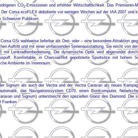
edrigeren CO
-Emissionen und erhöhter Wirtschaftlichkeit. Das Premieren-
2
t. Der Corsa ecoFLEX debütierte vor wenigen Wochen auf der IAA 2007 und 
em Schweizer Publikum.
r Corsa GSi wahlweise lieferbar als Drei- oder – eine besondere Attraktion 
hen Auftritt und mit einer umfassenden Serienausstattung. Sie reicht von der
 mit Lenkradfernbedienung. Die dynamische Optik wird abgerundet durch F
puff. Komfortable, in Charcoal/Rot gepolsterte Sportsitze mit hohem Sei
ische Ambiente im Innenraum.
r Signum als auch der Vectra und der Vectra Caravan als neues Kampagn
automatik, das Navigationssystem CD70, einen Bordcomputer, Nebelschei
Caravan und Signum) unterstreicht den speziellen Glanz des Diamond. Die s
0 Franken.