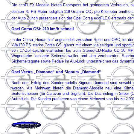
Die ecoFLEX-Modelle bieten Fahrspass bei geringerem Verbrauch, ni
dessen 75 PS Motor lediglich 119 Gramm CO
pro Kilometer emittier
2
der Auto Zürich präsentiert sich der Opel Corsa ecoFLEX erstmals d
Opel Corsa GSi: 210 km/h schnell
In der Corsa-„Hierarchie“ angesiedelt zwischen Sport und OPC, ist de
kW/150 PS starke Corsa GSi glänzt mit einem vielseitigen und sportlic
von 17-Zoll-Leichtmetallrädern bis zum Stereo-CD-Radio CD 30 MP3
Wagenfarbe lackierte Seitenschweller und den verchromten Sportaus
Sicherheitsgurte sowie Pedale im Alu-Look unterstreichen das dynam
Opel Vectra „Diamond“ und Signum „Diamond“
Nach dem Erfolg des Sondermodells Signum Diamond sind sowohl de
worden. Als Mehrwert bieten die Diamond-Modelle neu eine Klima
Seitenscheiben (für Caravan und Signum). Die Dachreling in Silber (
Auftritt ab. Die Kunden profitieren von einem Mehrwert von bis zu 2’90