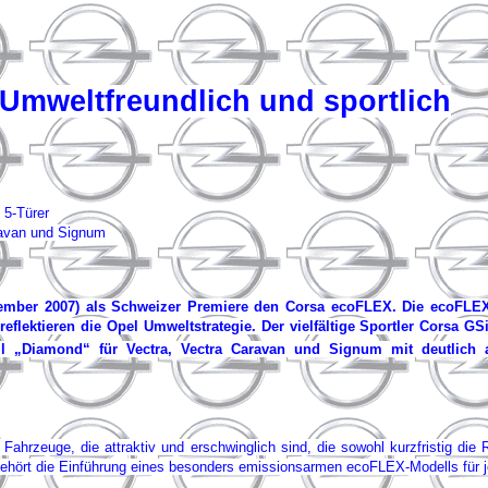
 Umweltfreundlich und sportlich
 5-Türer
ravan und Signum
November 2007) als Schweizer Premiere den Corsa ecoFLEX. Die ecoFLE
reflektieren die Opel Umweltstrategie. Der vielfältige Sportler Corsa G
 „Diamond“ für Vectra, Vectra Caravan und Signum mit deutlich a
 Fahrzeuge, die attraktiv und erschwinglich sind, die sowohl kurzfristig die
u gehört die Einführung eines besonders emissionsarmen ecoFLEX-Modells für 