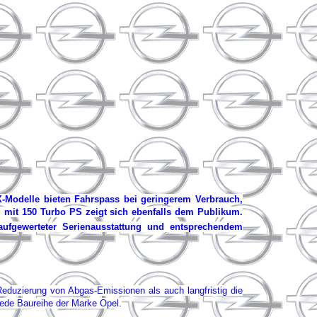
X-Modelle bieten Fahrspass bei geringerem Verbrauch,
Si mit 150 Turbo PS zeigt sich ebenfalls dem Publikum.
ufgewerteter Serienausstattung und entsprechendem
 Reduzierung von Abgas-Emissionen als auch langfristig die
jede Baureihe der Marke Opel.