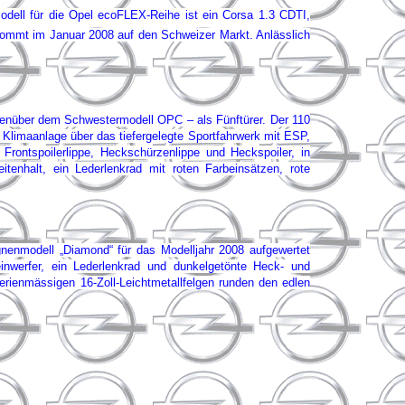
Modell für die Opel ecoFLEX-Reihe ist ein Corsa 1.3 CDTI,
kommt im Januar 2008 auf den Schweizer Markt. Anlässlich
gegenüber dem Schwestermodell OPC – als Fünftürer. Der 110
 Klimaanlage über das tiefergelegte Sportfahrwerk mit ESP,
rontspoilerlippe, Heckschürzenlippe und Heckspoiler, in
tenhalt, ein Lederlenkrad mit roten Farbeinsätzen, rote
enmodell „Diamond“ für das Modelljahr 2008 aufgewertet
nwerfer, ein Lederlenkrad und dunkelgetönte Heck- und
erienmässigen 16-Zoll-Leichtmetallfelgen runden den edlen