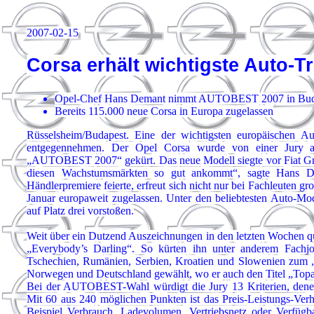
2007-02-15
Corsa erhält wichtigste Auto-T
Opel-Chef Hans Demant nimmt AUTOBEST 2007 in Buda
Bereits 115.000 neue Corsa in Europa zugelassen
Rüsselsheim/Budapest. Eine der wichtigsten europäischen 
entgegennehmen. Der Opel Corsa wurde von einer Jury au
„AUTOBEST 2007“ gekürt. Das neue Modell siegte vor Fiat Gra
diesen Wachstumsmärkten so gut ankommt“, sagte Hans De
Händlerpremiere feierte, erfreut sich nicht nur bei Fachleuten 
Januar europaweit zugelassen. Unter den beliebtesten Auto-Mod
auf Platz drei vorstoßen.
Weit über ein Dutzend Auszeichnungen in den letzten Wochen qu
„Everybody’s Darling“. So kürten ihn unter anderem Fachjo
Tschechien, Rumänien, Serbien, Kroatien und Slowenien zum 
Norwegen und Deutschland gewählt, wo er auch den Titel „Topa
Bei der AUTOBEST-Wahl würdigt die Jury 13 Kriterien, denen 
Mit 60 aus 240 möglichen Punkten ist das Preis-Leistungs-Ver
Beispiel Verbrauch, Ladevolumen, Vertriebsnetz oder Verfügb