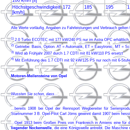
100 km/h [s]
Höchstgeschwindigkeit
172
185
195
1
[km/h]
Alle Werte vorläufig. Angaben zu Fahrleistungen und Verbrauch gelten 
1)
2.0 Turbo ECOTEC mit 177 kW/240 PS nur im Astra OPC erhältlich
2)
Getriebe: Basis, Option. AT = Automatik, ET = Easytronic, MT = Sch
3)
Wird ab Frühjahr 2007 durch 1.7 CDTI mit 81 kW/110 PS ersetzt
4)
Mit Einführung des 1.7 CDTI mit 92 kW/125 PS nur noch mit 6-Stufen
Motoren-Meilensteine von Opel
Wussten Sie schon, dass...
...bereits 1908 bei Opel der Rennsport Wegbereiter für Serienpro
Startnummer 3 B. Opel-Pilot Carl Jörns gewinnt damit 1907 beim hessi
...Opel 1913 beim Großen Preis von Frankreich in Amiens eine für d
liegender Nockenwelle
, die eine Königswelle antreibt. Die Maschine