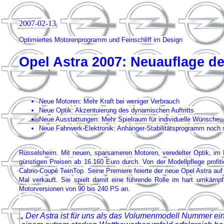
2007-02-13
Optimiertes Motorenprogramm und Feinschliff im Design
Opel Astra 2007: Neuauflage d
Neue Motoren: Mehr Kraft bei weniger Verbrauch
Neue Optik: Akzentuierung des dynamischen Auftritts
Neue Ausstattungen: Mehr Spielraum für individuelle Wünsche
Neue Fahrwerk-Elektronik: Anhänger-Stabilitätsprogramm noch 
Rüsselsheim. Mit neuen, sparsameren Motoren, veredelter Optik, im 
günstigen Preisen ab 16.160 Euro durch. Von der Modellpflege profi
Cabrio-Coupé TwinTop. Seine Premiere feierte der neue Opel Astra auf
Mal verkauft. Sie spielt damit eine führende Rolle im hart umkämpf
Motorversionen von 90 bis 240 PS an.
„ Der Astra ist für uns als das Volumenmodell Nummer ein