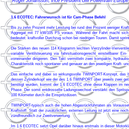
Roger Johansson, Vice President GM Powertrain Europe
1.6 ECOTEC: Fahrerwunsch ist für Cam-Phase Befehl
Bis zu zehn Prozent mehr Leistung bei rund drei Prozent weniger Kra
Aggregat mit 77 kW/105 PS voraus. Während der Fahrt macht sich
bedeutet: kraftvoller Durchzug schon bei niedrigen Touren. Damit spr
Die Stärken des neuen 114 Kilogramm leichten Vierzylinder-Vierventil
variable Ventilsteuerung via fahrsituationsgerecht einstellbarer
voneinander dirigieren. Den Takt vermitteln zwei kompakte, hydrauli
Charakteristik noch spontaner und genauer an den jeweiligen Kraft- u
Das einfache und dabei so wirkungsvolle TWINPORT-Konzept, das bei
dessen Zylinderkopf wie der des 1.6 TWINPORT über jeweils zwei getr
benötigt wurden, kommt der 1.6 ECOTEC ohne diese Klappen im neuen
Phase. Der somit entdrosselte Ladungswechsel verstärkt den Spritspa
100 Kilometer durch die Einspritzdüsen.
TWINPORT-typisch auch die hohen Abgasrückführraten als Voraussetzu
Kraftstoff. Statt der zusätzlichen, externen Leitung ist jetzt eine 
zündfreundlich zur Zweitverwertung.
Im 1.6 ECOTEC setzt Opel darüber hinaus erstmals in dieser Motorklass