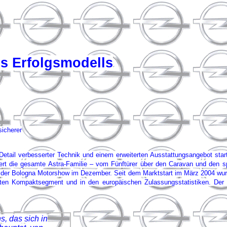
es Erfolgsmodells
sicherer
Detail verbesserter Technik und einem erweiterten Ausstattungsangebot star
tiert die gesamte Astra-Familie – vom Fünftürer über den Caravan und den s
 der Bologna Motorshow im Dezember. Seit dem Marktstart im März 2004 wurde 
ten Kompaktsegment und in den europäischen Zulassungsstatistiken. Der Be
s, das sich in