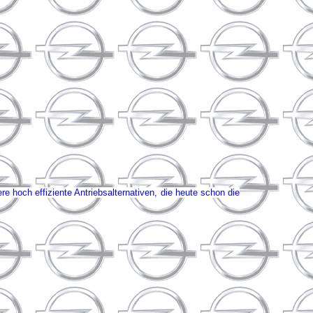
 hoch effiziente Antriebsalternativen, die heute schon die