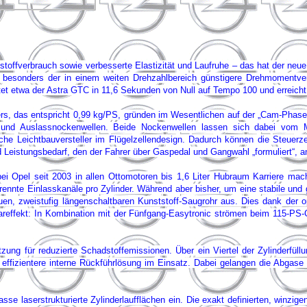
ftstoffverbrauch sowie verbesserte Elastizität und Laufruhe – das hat der
 besonders der in einem weiten Drehzahlbereich günstigere Drehmoment
intet etwa der Astra GTC in 11,6 Sekunden von Null auf Tempo 100 und erreic
ers, das entspricht 0,99 kg/PS, gründen im Wesentlichen auf der „Cam-Phase“
 Ein- und Auslassnockenwellen. Beide Nockenwellen lassen sich dabei vom
sche Leichtbauversteller im Flügelzellendesign. Dadurch können die Steuerze
nd Leistungsbedarf, den der Fahrer über Gaspedal und Gangwahl „formuliert“, 
 Opel seit 2003 in allen Ottomotoren bis 1,6 Liter Hubraum Karriere mach
ennte Einlasskanäle pro Zylinder. Während aber bisher, um eine stabile und
, zweistufig längenschaltbaren Kunststoff-Saugrohr aus. Dies dank der op
reffekt: In Kombination mit der Fünfgang-Easytronic strömen beim 115-PS-GT
ng für reduzierte Schadstoffemissionen. Über ein Viertel der Zylinderfüllu
noch effizientere interne Rückführlösung im Einsatz. Dabei gelangen die Abga
e laserstrukturierte Zylinderlaufflächen ein. Die exakt definierten, winzige