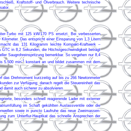
chleiß, Kraftstoff- und Ölverbrauch. Weitere technische
sator.
iter-Turbo mit 125 kW/170 PS ersetzt. Bei verbesserten
 Kilometer. Das entspricht einer Einsparung von 1,3 Litern
 macht das 131 Kilogramm leichte Kompakt-Kraftwerk –
a GTC in 8,2 Sekunden, die Höchstgeschwindigkeit beträgt
ller Saugrohreinspritzung bemerkbar. So vergehen nur 8,4
-1
is 5.500 min
konstant an und bildet zusammen mit dem
arf das Drehmoment kurzzeitig auf bis zu 266 Newtonmeter
ekunden zur Verfügung; danach regelt die Steuereinheit das
d damit auch sicherer zu absolvieren.
grierte, besonders schnell reagierende Lader mit externer
atriumfüllung im Schaft gekühlten Auslassventile oder die
ockenwellen sowie in puncto Laufruhe das neue Zweimassen-
zung zum Unterflur-Hauptkat das schnelle Ansprechen der