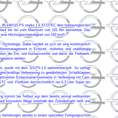
 neue, 85 kW/115 PS starke 1.6 ECOTEC dem hubraumgleichen
verlauf bis hin zum Maximum von 155 Nm bemerkbar. Das
ht eine Höchstgeschwindigkeit von 193 km/h.
-Technologie. Dabei handelt es sich um eine kontinuierlich
 Motormanagement in Echtzeit, stufenlos und unabhängig
iten der Ein- und Auslassventile und damit die Triebwerk-
angepasst werden.
t, wurde mit dem 115-PS-1.6 weiterentwickelt. So verfügt
 gleichmäßige Verbrennung zu gewährleisten, Schaltklappen
timierten Einlasskanal-Geometrie in Verbindung mit Cam-
C und -Fünftürer durchschnittlich nur 6,3 Liter Super pro
ng kommt bei Teillast aus dem bereits einmal verbrannten
se auf kürzestem Wege innerhalb des Zylinderkopfs heiß und
n Vertiefungen werden in einem speziellen Fertigungsschritt