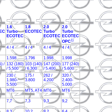
1.6
1.8
2.0
2.0
EC
Turbo
ECOTEC
Turbo
Turbo
ECOTEC
ECOTEC
ECOTEC
1)
OPC
4 / 4
4 / 4
4 / 4
4 / 4
1.598
1.796
1.998
1.998
) /
132 (180)
103 (140)
147 (200)
177 (240)
/ 5.500
/ 6.300
/ 5.400
/ 5.600
230 /
175 /
262 /
320 /
1.980-
3.800
4.200
2.400-
5.500
5.000
MT6
MT5, AT4
MT6
MT6
7,7
7,3
9,3
9,2
8,3
10,2
8,2
6,4