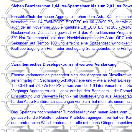
Sieben Benziner vom 1,4-Liter-Sparmeister bis zum 2,0 Liter Pow
Einschließlich der neuen Aggregate stehen dem Astra-Käufer nunmeh
wirtschaftliche 1.4 TWINPORT ECOTEC mit 66 kW/90 PS, der wie die 1
auch der im November 2005 eingeführte 1.8 ECOTEC mit 103 kW/140 PS
Nockenwellen. Zusätzlich gewürzt wird das Astra-Benziner-Prog
320 Nm Drehmoment, die dem Hochleistungssportler Astra OPC exklusi
Sekunden auf Tempo 100 und erreicht eine Spitzengeschwindigkeit 
Kraftübertragung ein Fünf- oder Sechsgang-Schaltgetriebe, eine Fünfg
Variantenreiches Dieselspektrum mit weiterer Verstärkung
Ebenso variantenreich präsentiert sich das Angebot an Dieselkraft
serienmäßig mit Sechsgang-Schaltgetriebe und – wie alle Astra-Diesel
1.9 CDTI mit 74 kW/100 PS sowie von der 1,9-Liter-Variante mit S
Vorgänger-Aggregaten gilt – ganz wie bei den Benzinern – die Forme
Einspritzung und Vierventil-Technik mit Drallsteuerung aus. Ausgeprä
für den Astra-Fünftürer Einsparungen von zum Teil mehr als einem halbe
Das Spektrum hochmoderner Turbodiesel für den neuen Astra vom 1.3 
genauso für die Palette moderner Kraftübertragungen. Hier hat der Ku
der komfortablen Wandlerautomatik – alle mit sechs Gängen respektiv