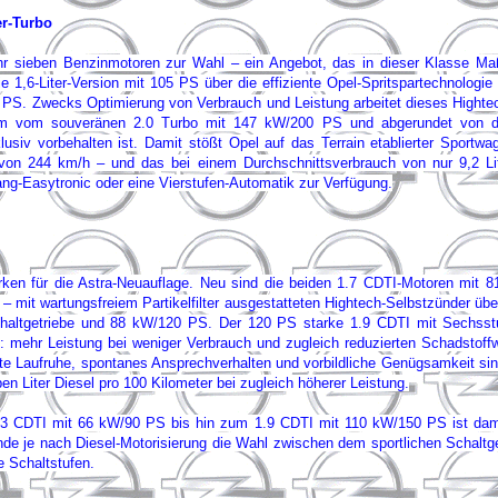
er-Turbo
r sieben Benzinmotoren zur Wahl – ein Angebot, das in dieser Klasse Maß
,6-Liter-Version mit 105 PS über die effiziente Opel-Spritspartechnologie 
. Zwecks Optimierung von Verbrauch und Leistung arbeitet dieses Hightech
ramm vom souveränen 2.0 Turbo mit 147 kW/200 PS und abgerundet von d
v vorbehalten ist. Damit stößt Opel auf das Terrain etablierter Sportwag
von 244 km/h – und das bei einem Durchschnittsverbrauch von nur 9,2 Lit
ang-Easytronic oder eine Vierstufen-Automatik zur Verfügung.
werken für die Astra-Neuauflage. Neu sind die beiden 1.7 CDTI-Motoren mi
 – mit wartungsfreiem Partikelfilter ausgestatteten Hightech-Selbstzünder 
chaltgetriebe und 88 kW/120 PS. Der 120 PS starke 1.9 CDTI mit Sechsstu
l: mehr Leistung bei weniger Verbrauch und zugleich reduzierten Schadstof
gte Laufruhe, spontanes Ansprechverhalten und vorbildliche Genügsamkeit si
n Liter Diesel pro 100 Kilometer bei zugleich höherer Leistung.
CDTI mit 66 kW/90 PS bis hin zum 1.9 CDTI mit 110 kW/150 PS ist damit br
nde je nach Diesel-Motorisierung die Wahl zwischen dem sportlichen Schaltg
e Schaltstufen.