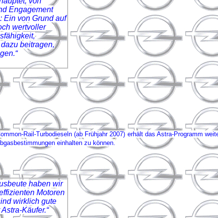
hauptet, von
 und Engagement
: Ein von Grund auf
och wertvoller
fähigkeit,
 dazu beitragen,
igen.“
ommon-Rail-Turbodieseln (ab Frühjahr 2007) erhält das Astra-Programm weitere
 Abgasbestimmungen einhalten zu können.
ausbeute haben wir
effizienten Motoren
ind wirklich gute
Astra-Käufer.“