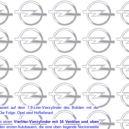
iert auf dem 7,8-Liter-Vierzylinder des Boliden mit der
e Folge: Opel wird Hoflieferant.
um einen
Vierliter-Vierzylinder mit 16 Ventilen und oben
 den ersten Autobauern, die eine oben liegende Nockenwelle