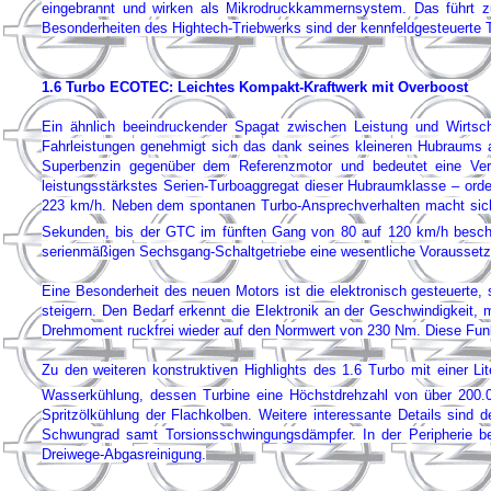
eingebrannt und wirken als Mikrodruckkammernsystem. Das führt zu 
Besonderheiten des Hightech-Triebwerks sind der kennfeldgesteuerte 
1.6 Turbo ECOTEC: Leichtes Kompakt-Kraftwerk mit Overboost
Ein ähnlich beeindruckender Spagat zwischen Leistung und Wirtsch
Fahrleistungen genehmigt sich das dank seines kleineren Hubraums auc
Superbenzin gegenüber dem Referenzmotor und bedeutet eine Ver
leistungsstärkstes Serien-Turboaggregat dieser Hubraumklasse – ord
223 km/h. Neben dem spontanen Turbo-Ansprechverhalten macht sich i
Sekunden, bis der GTC im fünften Gang von 80 auf 120 km/h besch
serienmäßigen Sechsgang-Schaltgetriebe eine wesentliche Vorausse
Eine Besonderheit des neuen Motors ist die elektronisch gesteuerte
steigern. Den Bedarf erkennt die Elektronik an der Geschwindigkeit, 
Drehmoment ruckfrei wieder auf den Normwert von 230 Nm. Diese Funkt
Zu den weiteren konstruktiven Highlights des 1.6 Turbo mit einer Li
Wasserkühlung, dessen Turbine eine Höchstdrehzahl von über 200.
Spritzölkühlung der Flachkolben. Weitere interessante Details sind 
Schwungrad samt Torsionsschwingungsdämpfer. In der Peripherie be
Dreiwege-Abgasreinigung.