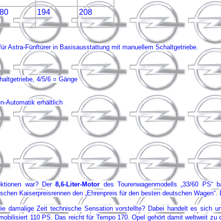
80
194
208
für Astra-Fünftürer in Basisausstattung mit manuellem Schaltgetriebe.
altgetriebe, 4/5/6 = Gänge
-Automatik erhältlich
duktionen war? Der
8,6-Liter-Motor
des Tourenwagenmodells „33/60 PS“ bas
schen Kaiserpreisrennen den „Ehrenpreis für den besten deutschen Wagen“. Di
ie damalige Zeit technische Sensation vorstellte? Dabei handelt es sich 
 mobilisiert 110 PS. Das reicht für Tempo 170. Opel gehört damit weltweit zu