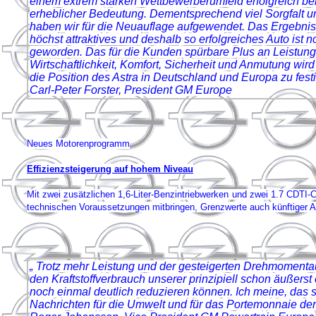
einem extrem starken Wettbewerberumfeld erfolgreich be
erheblicher Bedeutung. Dementsprechend viel Sorgfalt
haben wir für die Neuauflage aufgewendet. Das Ergebnis
höchst attraktives und deshalb so erfolgreiches Auto ist n
geworden. Das für die Kunden spürbare Plus an Leistungs
Wirtschaftlichkeit, Komfort, Sicherheit und Anmutung wird
die Position des Astra in Deutschland und Europa zu fest
Carl-Peter Forster, President GM Europe
Neues Motorenprogramm
Effizienzsteigerung auf hohem Niveau
Mit zwei zusätzlichen 1,6-Liter-Benzintriebwerken und zwei 1.7 CDTI-C
technischen Voraussetzungen mitbringen, Grenzwerte auch künftiger
„ Trotz mehr Leistung und der gesteigerten Drehmoment
den Kraftstoffverbrauch unserer prinzipiell schon äußerst 
noch einmal deutlich reduzieren können. Ich meine, das s
Nachrichten für die Umwelt und für das Portemonnaie der 