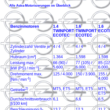
Alle Astra-Motorisierungen im Überblick
Benzinmotoren
1.4
1.6
1.6
TWINPORT
TWINPORT
ECOT
ECOTEC
ECOTEC
Zylinderzahl/ Ventile je
4 / 4
4 / 4
4 / 4
Zylinder
Hubraum [cm³]
1.364
1.598
1.598
Leistung max.
66 (90) /
77 (105) /
85 (115
-1
5.600
6.000
6.000
[kW (PS) / min
]
Drehmoment max.
125 / 4.000
150 / 3.900
155 /
-1
4.000
[Nm / min
]
2)
MT5, ET5
MT5, ET5
MT5,
Getriebe
ET5
Durchschnittsverbrauch
6,1
6,6
6,5
[l/100 km]
Beschleunigung 0-
13,7
12,3
11,7