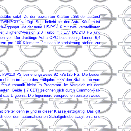
stäbe setzt. Zu den bewährten Kräften zählt der äußerst
TWINPORT verfügt. Sehr beliebt bei den Astra-Käufern ist
-Aggregat wie der neue 115-PS-1.6 mit zwei verstellbaren
er „Highend“-Version 2.0 Turbo mit 177 kW/240 PS und
en vor. Der dreitürige Astra OPC beschleunigt binnen 6,4
ern pro 100 Kilometer. Je nach Motorisierung stehen zur
t 81 kW/110 PS beziehungsweise 92 kW/125 PS. Die beiden
übernehmen im Laufe des Frühjahrs 2007 den Staffelstab vom
fen-Automatik bleibt im Programm. Im Vergleich mit den
fwerten. Beide 1.7 CDTI zeichnen sich durch Common-Rail-
nd das Ergebnis. Die Ingenieure versprechen beispielsweise
eiter denn je und in dieser Klasse einzigartig. Das gilt
etriebe, dem automatisierten Schaltgetriebe Easytronic und