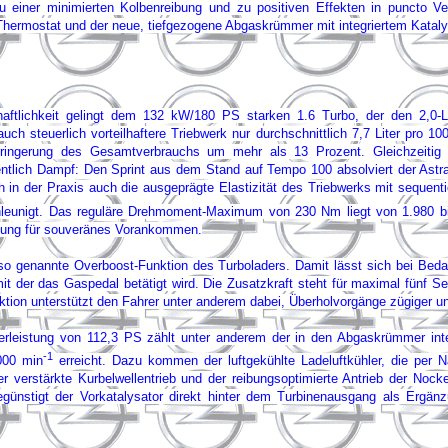
einer minimierten Kolbenreibung und zu positiven Effekten in puncto Vers
Thermostat und der neue, tiefgezogene Abgaskrümmer mit integriertem Kataly
aftlichkeit gelingt dem 132 kW/180 PS starken 1.6 Turbo, der den 2,0-L
h steuerlich vorteilhaftere Triebwerk nur durchschnittlich 7,7 Liter pro 100
ringerung des Gesamtverbrauchs um mehr als 13 Prozent. Gleichzeitig
entlich Dampf: Den Sprint aus dem Stand auf Tempo 100 absolviert der Astr
n der Praxis auch die ausgeprägte Elastizität des Triebwerks mit sequentie
leunigt. Das reguläre Drehmoment-Maximum von 230 Nm liegt von 1.980 b
tzung für souveränes Vorankommen.
, so genannte Overboost-Funktion des Turboladers. Damit lässt sich bei Bed
mit der das Gaspedal betätigt wird. Die Zusatzkraft steht für maximal fünf S
ion unterstützt den Fahrer unter anderem dabei, Überholvorgänge zügiger un
terleistung von 112,3 PS zählt unter anderem der in den Abgaskrümmer inte
-1
000 min
erreicht. Dazu kommen der luftgekühlte Ladeluftkühler, die per N
der verstärkte Kurbelwellentrieb und der reibungsoptimierte Antrieb der N
günstigt der Vorkatalysator direkt hinter dem Turbinenausgang als Ergän