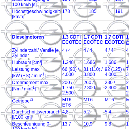
100 km/h [s]
Höchstgeschwindigkeit
178
185
191
[km/h]
Dieselmotoren
1.3 CDTI
1.7 CDTI
1.7 CDTI
1
ECOTEC
ECOTEC
ECOTEC
Zylinderzahl/ Ventile je
4 / 4
4 / 4
4 / 4
4
Zylinder
Hubraum [cm³]
1.248
1.686
1.686
1
Leistung max.
66 (90) /
81 (110) /
92 (125) /
7
-1
4.000
3.800
4.000
3
[kW (PS) / min
]
Drehmoment max.
200 /
260 /
280 /
2
-1
1.750-
2.300
2.300
1
[Nm / min
]
2.500
2
2)
MT6,
MT6
MT6
Getriebe
ET6
Durchschnittsverbrauch
4,8
5,2
5,4
5
[l/100 km]
Beschleunigung 0-
13,7
10,9
9,8
1