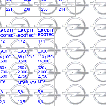
221
208
230
244
.9 CDTI
1.9 CDTI
1.9 CDTI
3)
4)
ECOTEC
ECOTEC
ECOTEC
 / 2
4 / 2
4 / 4
.910
1.910
1.910
4 (100) /
88 (120) /
110 (150)
.500
3.500
/ 4.000
60 /
280 /
320 /
.700-
2.000-
2.000-
.500
2.750
2.750
MT6
5)
MT6
MT6
, AT6
,8
5,8
5,8
2,3
10,5
8,9