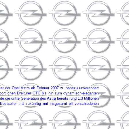
tet der Opel Astra ab Februar 2007 zu nahezu unverändert
portlichen Dreitürer GTC bis hin zum dynamisch-eleganten
die dritte Generation des Astra bereits rund 1,3 Millionen
stseller tritt zukünftig mit insgesamt elf verschiedenen