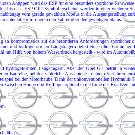
rzen Antippen wird das ESP für eine besonders sportliche Fahrweise kal
en bis das „ESP Off“-Symbol erscheint, werden in einer weiteren Stu
unabhängig vom gerade gewählten Modus in die Ausgangsstellung zurüc
rumententafel informieren den Fahrer über den jeweiligen Status.
g an kompromisslos auf die besonderen Anforderungen sportlicher off
nnel und hydrogeformten Längsträgern liefert eine solide Grundlage f
 mit Hilfe von hohem Wasserdruck hergestellt - wird im Automobil
auf hydrogeformten Längsträgern. Aber der Opel GT betritt in weite
rten Baureihe, bei der zahlreiche Aussenteile in einem Verfahren ents
Beispiel bei der Motorhaube: Dank der unkonventionellen Hydraulik-T
n zwischen Haube und Kotflügel optimal in die Linie des Roadsters int
rem:
chaltbar)