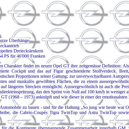
 kurze Überhänge
eckantrieb
oppelten Dreieckslenkern
64 PS für 46'000 Franken
hem Charakter findet im neuen Opel GT ihre zeitgemässe Definition: Als
tierte Cockpit und das auf Figur geschneiderte Stoffverdeck. Breit
stischen Proportionen seiner Gattung; zur unverwechselbaren Autope
en und muskulös gewölbten Flächen, die zu einem aussergewöhnlich 
uf längeren Strecken ermöglicht. Aussergewöhnlich ist auch die Preis
direkteinspritzung, das den Sprint von Null auf 100 km/h in weniger
el GT (1968 – 1973) anknüpft und wie dieser in einer der emotionalsten 
Automobile zu bauen - und für die Haltung „So jung wie heute war O
ibe, die Cabrio-Coupés Tigra TwinTop und Astra TwinTop sowie di
l für die Kontinente überspannende Zusammenarbeit innerhalb GM. 