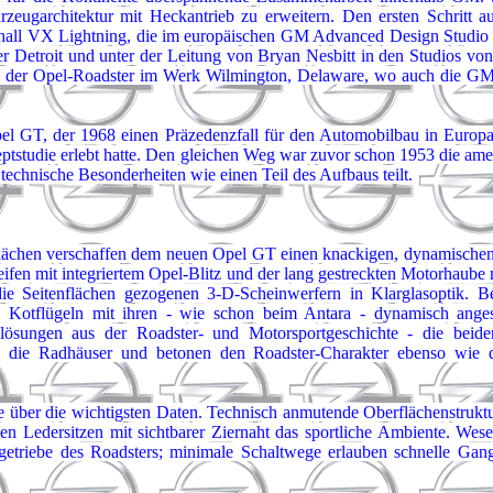
hrzeugarchitektur mit Heckantrieb zu erweitern. Den ersten Schritt 
auxhall VX Lightning, die im europäischen GM Advanced Design Studio 
r Detroit und unter der Leitung von Bryan Nesbitt in den Studios 
rd der Opel-Roadster im Werk Wilmington, Delaware, wo auch die GM-
el GT, der 1968 einen Präzedenzfall für den Automobilbau in Europa d
eptstudie erlebt hatte. Den gleichen Weg war zuvor schon 1953 die a
echnische Besonderheiten wie einen Teil des Aufbaus teilt.
erflächen verschaffen dem neuen Opel GT einen knackigen, dynamischen 
en mit integriertem Opel-Blitz und der lang gestreckten Motorhaube m
ie Seitenflächen gezogenen 3-D-Scheinwerfern in Klarglasoptik. Be
 Kotflügeln mit ihren - wie schon beim Antara - dynamisch angese
lösungen aus der Roadster- und Motorsportgeschichte - die beide
 die Radhäuser und betonen den Roadster-Charakter ebenso wie da
e über die wichtigsten Daten. Technisch anmutende Oberflächenstruktu
 Ledersitzen mit sichtbarer Ziernaht das sportliche Ambiente. Wesen
riebe des Roadsters; minimale Schaltwege erlauben schnelle Gangw