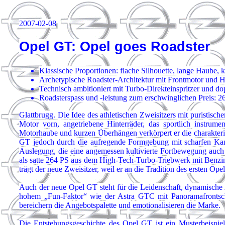
2007-02-08
Opel GT: Opel goes Roadster
Klassische Proportionen: flache Silhouette, lange Haube,
Archetypische Roadster-Architektur mit Frontmotor und H
Technisch ambitioniert mit Turbo-Direkteinspritzer und d
Roadsterspass und -leistung zum erschwinglichen Preis: 2
Glattbrugg. Die Idee des athletischen Zweisitzers mit puristisc
Motor vorn, angetriebene Hinterräder, das sportlich instrumen
Motorhaube und kurzen Überhängen verkörpert er die charakteri
GT jedoch durch die aufregende Formgebung mit scharfen Kant
Auslegung, die eine angemessen kultivierte Fortbewegung auch a
als satte 264 PS aus dem High-Tech-Turbo-Triebwerk mit Benzin
trägt der neue Zweisitzer, weil er an die Tradition des ersten Op
Auch der neue Opel GT steht für die Leidenschaft, dynamische 
hohem „Fun-Faktor“ wie der Astra GTC mit Panoramafrontsche
bereichern die Angebotspalette und emotionalisieren die Marke.
Die Entstehungsgeschichte des Opel GT ist ein Musterbeispie