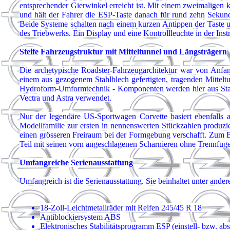
entsprechender Gierwinkel erreicht ist. Mit einem zweimaligen ku
und hält der Fahrer die ESP-Taste danach für rund zehn Sekund
Beide Systeme schalten nach einem kurzen Antippen der Taste 
des Triebwerks. Ein Display und eine Kontrollleuchte in der Inst
Steife Fahrzeugstruktur mit Mitteltunnel und Längsträgern
Die archetypische Roadster-Fahrzeugarchitektur war von Anfan
einem aus gezogenem Stahlblech gefertigten, tragenden Mitteltu
Hydroform-Umformtechnik - Komponenten werden hier aus Stahl
Vectra und Astra verwendet.
Nur der legendäre US-Sportwagen Corvette basiert ebenfalls 
Modellfamilie zur ersten in nennenswerten Stückzahlen produzie
einen grösseren Freiraum bei der Formgebung verschafft. Zum 
Teil mit seinen vorn angeschlagenen Scharnieren ohne Trennfuge
Umfangreiche Serienausstattung
Umfangreich ist die Serienausstattung. Sie beinhaltet unter ande
18-Zoll-Leichtmetallräder mit Reifen 245/45 R 18
Antiblockiersystem ABS
Elektronisches Stabilitätsprogramm ESP (einstell- bzw. abs