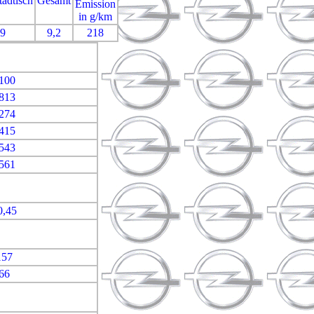
tädtisch
Gesamt
Emission
in g/km
,9
9,2
218
100
813
274
415
543
561
0,45
157
66