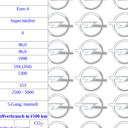
Euro 4
Super bleifrei
4
86,0
86,0
1998
194 (264)
5300
353
2500 - 5000
5-Gang, manuell
offverbrauch in l/100 km
CO
-
2