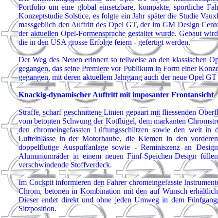
Portfolio um eine global einsetzbare, kompakte, sportliche Fa
Konzeptstudie Solstice, es folgte ein Jahr später die Studie V
massgeblich den Auftritt des Opel GT, der im GM Design Cente
der aktuellen Opel-Formensprache gestaltet wurde. Gebaut wi
die in den USA grosse Erfolge feiern - gefertigt werden.
Der Weg des Neuen erinnert so teilweise an den klassischen Op
gegangen, das seine Premiere vor Publikum in Form einer Konz
gegangen, mit deren aktuellem Jahrgang auch der neue Opel GT t
Knackig-dynamischer Auftritt mit imposanter Frontansicht
Straffe, scharf geschnittene Linien gepaart mit fliessenden Ob
vom betonten Schwung der Kotflügel, dem markanten Chromstreif
den chromeingefassten Lüftungsschlitzen sowie den weit in d
Lufteinlässe in der Motorhaube, die Kiemen in den vorderen
doppelflutige Auspuffanlage sowie - Reminiszenz an Design
Aluminiumräder in einem neuen Fünf-Speichen-Design füllen
verschwindende Stoffverdeck.
Im Cockpit informieren den Fahrer chromeingefasste Instrument
Chrom, betonen in Kombination mit den auf Wunsch erhältlichen
Dieser endet direkt und ohne jeden Umweg in dem Fünfgangget
Sitzposition.