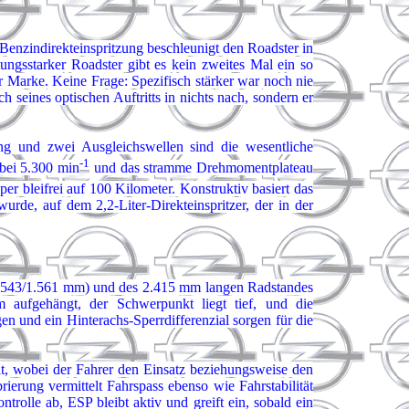
 Benzindirekteinspritzung beschleunigt den Roadster in
ngsstarker Roadster gibt es kein zweites Mal ein so
 Marke. Keine Frage: Spezifisch stärker war noch nie
seines optischen Auftritts in nichts nach, sondern er
ung und zwei Ausgleichswellen sind die wesentliche
-1
bei 5.300 min
und das stramme Drehmomentplateau
per bleifrei auf 100 Kilometer. Konstruktiv basiert das
de, auf dem 2,2-Liter-Direkteinspritzer, der in der
n 1.543/1.561 mm) und des 2.415 mm langen Radstandes
m aufgehängt, der Schwerpunkt liegt tief, und die
en und ein Hinterachs-Sperrdifferenzial sorgen für die
t, wobei der Fahrer den Einsatz beziehungsweise den
rung vermittelt Fahrspass ebenso wie Fahrstabilität
trolle ab, ESP bleibt aktiv und greift ein, sobald ein