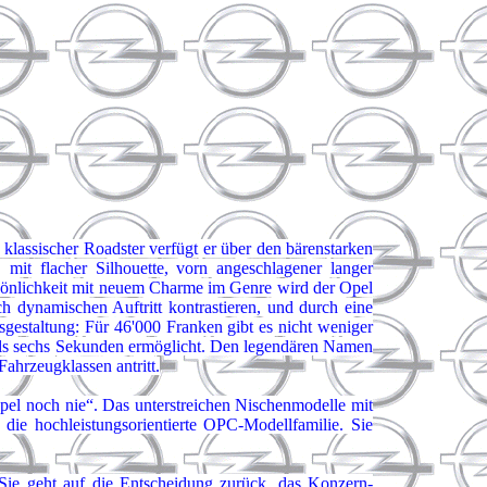
 klassischer Roadster verfügt er über den bärenstarken
, mit flacher Silhouette, vorn angeschlagener langer
rsönlichkeit mit neuem Charme im Genre wird der Opel
dynamischen Auftritt kontrastieren, und durch eine
gestaltung: Für 46'000 Franken gibt es nicht weniger
 als sechs Sekunden ermöglicht. Den legendären Namen
Fahrzeugklassen antritt.
pel noch nie“. Das unterstreichen Nischenmodelle mit
e hochleistungsorientierte OPC-Modellfamilie. Sie
Sie geht auf die Entscheidung zurück, das Konzern-