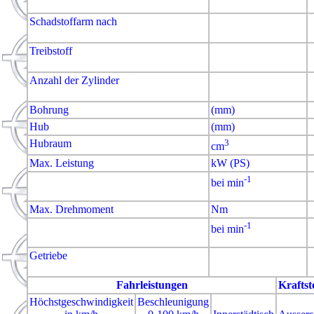
Schadstoffarm nach
Treibstoff
Anzahl der Zylinder
Bohrung
(mm)
Hub
(mm)
Hubraum
3
cm
Max. Leistung
kW (PS)
-1
bei min
Max. Drehmoment
Nm
-1
bei min
Getriebe
Fahrleistungen
Kraftst
Höchstgeschwindigkeit
Beschleunigung