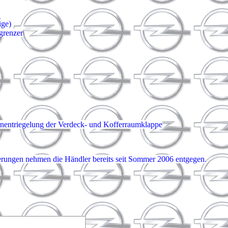
ige)
egrenzer
ernentriegelung der Verdeck- und Kofferraumklappe
erungen nehmen die Händler bereits seit Sommer 2006 entgegen.