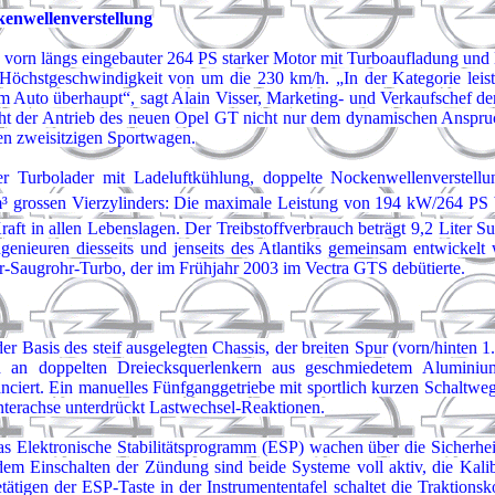
enwellenverstellung
ein vorn längs eingebauter 264 PS starker Motor mit Turboaufladung und
chstgeschwindigkeit von um die 230 km/h. „In der Kategorie leistu
 Auto überhaupt“, sagt Alain Visser, Marketing- und Verkaufschef der
ht der Antrieb des neuen Opel GT nicht nur dem dynamischen Anspruch 
ten zweisitzigen Sportwagen.
ger Turbolader mit Ladeluftkühlung, doppelte Nockenwellenverstell
m³ grossen Vierzylinders: Die maximale Leistung von 194 kW/264 PS 
raft in allen Lebenslagen. Der Treibstoffverbrauch beträgt 9,2 Liter Su
uren diesseits und jenseits des Atlantiks gemeinsam entwickelt wur
r-Saugrohr-Turbo, der im Frühjahr 2003 im Vectra GTS debütierte.
er Basis des steif ausgelegten Chassis, der breiten Spur (vorn/hinte
ind an doppelten Dreiecksquerlenkern aus geschmiedetem Aluminiu
anciert. Ein manuelles Fünfganggetriebe mit sportlich kurzen Schaltweg
nterachse unterdrückt Lastwechsel-Reaktionen.
 Elektronische Stabilitätsprogramm (ESP) wachen über die Sicherhei
Einschalten der Zündung sind beide Systeme voll aktiv, die Kalibrie
tigen der ESP-Taste in der Instrumententafel schaltet die Traktionskon