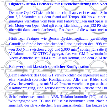
Hightech-Turbo-Triebwerk mit Direkteinspritzung und Nock
Der neue Opel GT sieht nicht nur schnell aus, er ist es auch: S
nur 5,7 Sekunden aus dem Stand auf Tempo 100 bis zu einer Hö
günstiges Verhältnis vom Preis zum Fahrvergnügen und Spass am
ein Motor von Opel. Und mit einer Literleistung von 132 PS ste
übertrifft damit auch klar heutige Roadster und die weitaus meis
High-Tech-Features wie Benzin-Direkteinspritzung, zweifluti
Grundlage für die beeindruckenden Leistungsdaten des 1998 c
-1
von 353 Nm zwischen 2.500 und 5.000 min
sorgen für satte K
Vollaluminium-ECOTEC-Aggregat, das von GM Powertrain-Ingenie
Vectra-Baureihe seit 2004 zum Einsatz kommt, und dem 2,0-Lite
Fahrwerk mit klassisch-sportlicher Konfiguration
Beim Fahrwerk des Opel GT verwirklichten die Ingenieure auf d
eine klassisch-sportliche Konfiguration: Alle vier Räder s
Gewichtsverteilung ist mit 51:49 Prozent vorn/hinten gut ausbal
Kraftübertragung, eine Torsionsstütze zwischen Getriebe und Hi
Scheibenbremsen rundum, ABS, Traktionskontrolle (TC) und das
Wirkungsgrad von TC und ESP selbst bestimmen kann. Nach dem 
innerhalb der physikalischen Gesetzmässigkeiten. Ein kurzes Betä