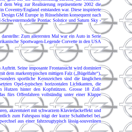
auf dem Weg zur Realisierung repräsentierte 2002 die
in Coventry/England entstanden war. Diese inspirierte
von Design GM Europe in Rüsselsheim konsequent nach
Schwestermodelle Pontiac Solstice und Saturn Sky -
arstellte: Zum allerersten Mal war ein Auto in Serie
merikanische Sportwagen-Legende Corvette in den USA
Auftritt. Seine imposante Frontansicht wird dominiert
it dem markentypischen mittigen Falz („Bügelfalte“),
sonders sportliche Kennzeichen sind die länglichen
tzten Opel-typischen horizontalen Lichtkanten, die
n Hutzen hinter den Kopfstützen. Grosse 18 Zoll-
s fürs Offenfahren vollständig unter einer Klappe
ren, akzentuiert mit schwarzem Klavierlackeffekt und
tlich zum Fahrspass trägt der kurze Schalthebel bei.
echsel aus einer fahrzeugtypisch lässig-souveränen