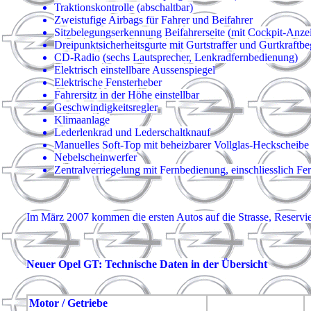
Traktionskontrolle (abschaltbar)
Zweistufige Airbags für Fahrer und Beifahrer
Sitzbelegungserkennung Beifahrerseite (mit Cockpit-Anze
Dreipunktsicherheitsgurte mit Gurtstraffer und Gurtkraftb
CD-Radio (sechs Lautsprecher, Lenkradfernbedienung)
Elektrisch einstellbare Aussenspiegel
Elektrische Fensterheber
Fahrersitz in der Höhe einstellbar
Geschwindigkeitsregler
Klimaanlage
Lederlenkrad und Lederschaltknauf
Manuelles Soft-Top mit beheizbarer Vollglas-Heckscheibe
Nebelscheinwerfer
Zentralverriegelung mit Fernbedienung, einschliesslich F
Im März 2007 kommen die ersten Autos auf die Strasse, Reservi
Neuer Opel GT: Technische Daten in der Übersicht
Motor / Getriebe