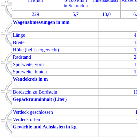
in km/h
0-100 km/h
Innerstädtisch
Aussers
in Sekunden
229
5,7
13,0
6
Wagenabmessungen in mm
Länge
4
Breite
1
Höhe (bei Leergewicht)
1
Radstand
2
Spurweite, vorn
1
Spurweite, hinten
1
Wendekreis in m
Bordstein zu Bordstein
1
Gepäckrauminhalt (Liter)
Verdeck geschlossen
Verdeck offen
Gewichte und Achslasten in kg