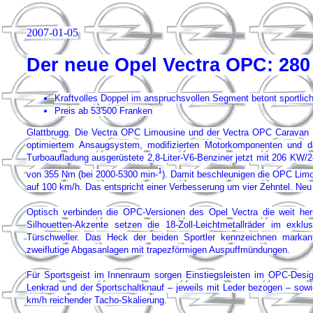
2007-01-05
Der neue Opel Vectra OPC: 28
Kraftvolles Doppel im anspruchsvollen Segment betont sportlich
Preis ab 53'500 Franken
Glattbrugg. Die Vectra OPC Limousine und der Vectra OPC Caravan 
optimiertem Ansaugsystem, modifizierten Motorkomponenten und dara
Turboaufladung ausgerüstete 2,8-Liter-V6-Benziner jetzt mit 206 KW/
1
von 355 Nm (bei 2000-5300 min-
). Damit beschleunigen die OPC Lim
auf 100 km/h. Das entspricht einer Verbesserung um vier Zehntel. Neu
Optisch verbinden die OPC-Versionen des Opel Vectra die weit heru
Silhouetten-Akzente setzen die 18-Zoll-Leichtmetallräder im exkl
Türschweller. Das Heck der beiden Sportler kennzeichnen markante
zweiflutige Abgasanlagen mit trapezförmigen Auspuffmündungen.
Für Sportsgeist im Innenraum sorgen Einstiegsleisten im OPC-Desi
Lenkrad und der Sportschaltknauf – jeweils mit Leder bezogen – sowi
km/h reichender Tacho-Skalierung.