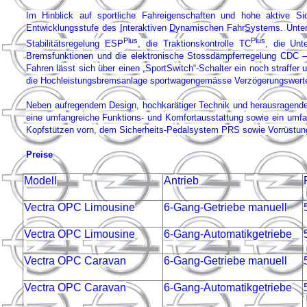
Im Hinblick auf sportliche Fahreigenschaften und hohe aktive S
Entwicklungsstufe des
I
nteraktiven
D
ynamischen Fahr
S
ystems. Unter
Plus
Plus
Stabilitätsregelung ESP
, die Traktionskontrolle TC
, die Unt
Bremsfunktionen und die elektronische Stossdämpferregelung CDC – 
Fahren lässt sich über einen „SportSwitch“-Schalter ein noch straffer
die Hochleistungsbremsanlage sportwagengemässe Verzögerungswert
Neben aufregendem Design, hochkarätiger Technik und herausragenden
eine umfangreiche Funktions- und Komfortausstattung sowie ein umfa
Kopfstützen vorn, dem Sicherheits-Pedalsystem PRS sowie Vorrüstung
Preise
Modell
Antrieb
Vectra OPC Limousine
6-Gang-Getriebe manuell
Vectra OPC Limousine
6-Gang-Automatikgetriebe
Vectra OPC Caravan
6-Gang-Getriebe manuell
Vectra OPC Caravan
6-Gang-Automatikgetriebe