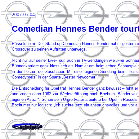
2007-05-04
Comedian Hennes Bender tourt
Rüsselsheim. Der Stand-up-Comedian Hennes Bender nahm gestern ein
Crossover zu seinen Auftritten unterwegs.
Nicht nur auf seiner Live-Tour, auch in TV-Sendungen wie „Frei Schn
Bühnenkarriere ganz klassisch als Hamlet am heimischen Schauspielh
in die Herzen der Zuschauer. Mit einer eigenen Sendung beim Hessi
Comedypreis“ in der Sparte „Bester Newcomer“.
Die Entscheidung für Opel traf Hennes Bender ganz bewusst – fühlt er
und zogen dann 1962 zur Werkseröffnung nach Bochum. Bender wuchs 
eigenen Astra “. Schon sein Urgroßvater arbeitete bei Opel in Rüssels
Bochumer nur logisch: „Ich suchte jetzt ein anspruchsvolles und vor 