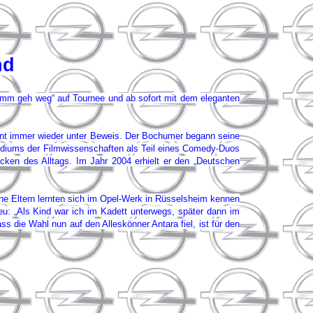
nd
mm geh weg“ auf Tournee und ab sofort mit dem eleganten
lent immer wieder unter Beweis. Der Bochumer begann seine
udiums der Filmwissenschaften als Teil eines Comedy-Duos
cken des Alltags. Im Jahr 2004 erhielt er den „Deutschen
ine Eltern lernten sich im Opel-Werk in Rüsselsheim kennen
: „Als Kind war ich im Kadett unterwegs, später dann im
s die Wahl nun auf den Alleskönner Antara fiel, ist für den