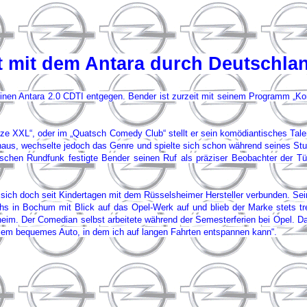
 mit dem Antara durch Deutschla
en Antara 2.0 CDTI entgegen. Bender ist zurzeit mit seinem Programm „Ko
auze XXL“, oder im „Quatsch Comedy Club“ stellt er sein komödiantisches Ta
aus, wechselte jedoch das Genre und spielte sich schon während seines St
schen Rundfunk festigte Bender seinen Ruf als präziser Beobachter der Tü
 sich doch seit Kindertagen mit dem Rüsselsheimer Hersteller verbunden. Se
in Bochum mit Blick auf das Opel-Werk auf und blieb der Marke stets treu
heim. Der Comedian selbst arbeitete während der Semesterferien bei Opel. Das
allem bequemes Auto, in dem ich auf langen Fahrten entspannen kann“.