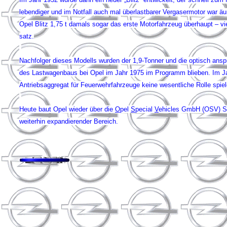
lebendiger und im Notfall auch mal überlastbarer Vergasermotor war ä
Opel Blitz 1,75 t damals sogar das erste Motorfahrzeug überhaupt – vie
satz.
Nachfolger dieses Modells wurden der 1,9-Tonner und die optisch anspr
des Lastwagenbaus bei Opel im Jahr 1975 im Programm blieben. Im Ja
Antriebsaggregat für Feuerwehrfahrzeuge keine wesentliche Rolle spiele
Heute baut Opel wieder über die
O
pel
S
pecial
V
ehicles GmbH (OSV) Ser
weiterhin expandierender Bereich.