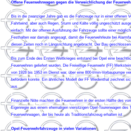
Offene Feuerwehrwagen gegen die Verweichlichung der Feuerweh
Bis in die zwanziger Jahre gab es die Fahrzeuge nur in einer offenen 
Fahrtwind, aber auch Regen, Sturm und Kälte völlig ungeschützt ausgel
einfach: Mit der offenen Ausführung der Fahrzeuge sollte einer mög­l
Festhalten war damals angesagt, damit die Feuerwehrleute bei Alarmf
diesen Zeiten noch in Längsrichtung ange­bracht. Der Bau geschlossen
Bis zum Ende des Ersten Weltkrieges entstand bei Opel eine beachtlic
Feuerwehren geliefert wurden. Die Freiwillige Feuerwehr (FF) Merkstei
von 1928 bis 1953 im Dienst war, über eine 800-l/min-Vorbaupumpe ve
befördern konnte. Ein ähnliches Modell der FF Wiedenthal zeichnet si
aus.
Finanzielle Nöte machten die Feuerwehren in der ersten Hälfte des vor
Eigenregie aus einem ehe­maligen viersitzigen Opel-Tourenwagen des T
Feuerwehrwagen, der bis heute als Traditionsfahrzeug erhalten ist.
Opel-Feuerwehrfahrzeuge in vielen Variationen