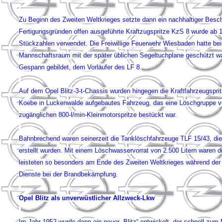
Zu Beginn des Zweiten Weltkrieges setzte dann ein nachhaltiger Besc
Fertigungsgründen offen ausgeführte Kraftzugspritze KzS 8 wurde ab 1
Stückzahlen verwendet. Die Freiwillige Feuerwehr Wiesbaden hatte bei
Mannschaftsraum mit der später üblichen Segeltuchplane geschützt w
Gespann gebildet, dem Vorläufer des LF 8.
Auf dem Opel Blitz-3-t-Chassis wurden hingegen die Kraftfahrzeugspr
Koebe in Luckenwalde aufgebautes Fahrzeug, das eine Löschgruppe vo
zugänglichen 800-l/min-Kleinmotorspritze bestückt war.
Bahnbrechend waren seinerzeit die Tanklöschfahrzeuge TLF 15/43, die
erstellt wurden. Mit einem Löschwasservorrat von 2.500 Litern waren
leisteten so besonders am Ende des Zweiten Weltkrieges während der 
Dienste bei der Brandbekämpfung.
Opel Blitz als unverwüstlicher Allzweck-Lkw
Im Jahr 1952 wurde dann ein neuer „Blitz“ entwickelt, der schnell zum 