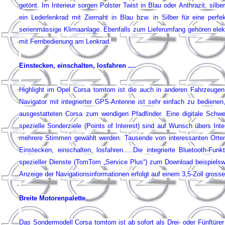
getönt. Im Interieur sorgen Polster Twist in Blau oder Anthrazit, silb
ein Lederlenkrad mit Ziernaht in Blau bzw. in Silber für eine pe
serienmässige Klimaanlage. Ebenfalls zum Lieferumfang gehören elekt
mit Fernbedienung am Lenkrad.
Einstecken, einschalten, losfahren ....
Highlight im Opel Corsa tomtom ist die auch in anderen Fahrzeugen
Navigator mit integrierter GPS-Antenne ist sehr einfach zu bediene
ausgestatteten Corsa zum wendigen Pfadfinder. Eine digitale Schweiz
spezielle Sonderziele (Points of Interest) sind auf Wunsch übers Int
mehrere Stimmen gewählt werden. Tausende von interessanten Orten, 
Einstecken, einschalten, losfahren.....Die integrierte Bluetooth-F
spezieller Dienste (TomTom „Service Plus“) zum Download beispielswe
Anzeige der Navigationsinformationen erfolgt auf einem 3,5-Zoll gross
Breite Motorenpalette
Das Sondermodell Corsa tomtom ist ab sofort als Drei- oder Fünftürer 