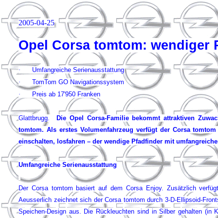
2005-04-25
Opel Corsa tomtom: wendiger P
·
Umfangreiche Serienausstattung
·
TomTom GO Navigationssystem
·
Preis ab 17'950 Franken
Glattbrugg.
Die Opel Corsa-Familie bekommt attraktiven Zuwac
tomtom. Als erstes Volumenfahrzeug verfügt der Corsa tomtom 
einschalten, losfahren – der wendige Pfadfinder mit umfangreiche
Umfangreiche Serienausstattung
Der Corsa tomtom basiert auf dem Corsa Enjoy. Zusätzlich verfüg
Aeusserlich zeichnet sich der Corsa tomtom durch 3-D-Ellipsoid-Front
Speichen-Design aus. Die Rückleuchten sind in Silber gehalten (in K