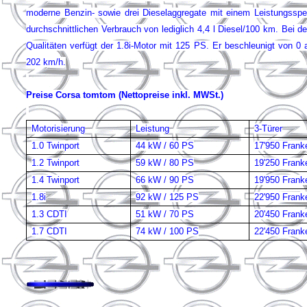
moderne Benzin- sowie drei Dieselaggregate mit einem Leistungssp
durchschnittlichen Verbrauch von lediglich 4,4 l Diesel/100 km. Bei d
Qualitäten verfügt der 1.8i-Motor mit 125 PS. Er beschleunigt von 0
202 km/h.
Preise Corsa tomtom (Nettopreise inkl. MWSt.)
Motorisierung
Leistung
3-Türer
1.0 Twinport
44 kW / 60 PS
17'950 Frank
1.2 Twinport
59 kW / 80 PS
19'250 Frank
1.4 Twinport
66 kW / 90 PS
19'950 Frank
1.8i
92 kW / 125 PS
22'950 Frank
1.3 CDTI
51 kW / 70 PS
20'450 Frank
1.7 CDTI
74 kW / 100 PS
22'450 Frank