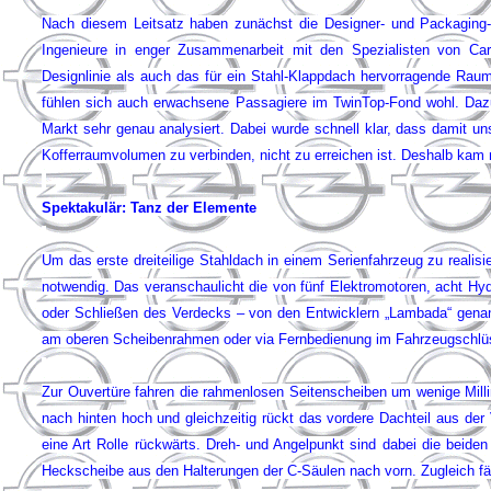
Nach diesem Leitsatz haben zunächst die Designer- und Packaging-Ex
Ingenieure in enger Zusammen­arbeit mit den Spezialisten von C
Designlinie als auch das für ein Stahl-Klappdach hervorragende Raum
fühlen sich auch erwachsene Passagiere im TwinTop-Fond wohl. Dazu
Markt sehr genau analysiert. Dabei wurde schnell klar, dass damit u
Kofferraumvolumen zu verbinden, nicht zu erreichen ist. Deshalb kam 
Spektakulär: Tanz der Elemente
Um das erste dreiteilige Stahldach in einem Serienfahrzeug zu realis
notwendig. Das veranschaulicht die von fünf Elektromotoren, acht Hy
oder Schließen des Verdecks – von den Entwicklern „Lambada“ genan
am oberen Scheibenrahmen oder via Fernbedienung im Fahrzeugschlü
Zur Ouvertüre fahren die rahmenlosen Seitenscheiben um wenige Mil
nach hinten hoch und gleichzeitig rückt das vordere Dachteil aus der 
eine Art Rolle rückwärts. Dreh- und Angelpunkt sind dabei die beiden
Heckscheibe aus den Halterungen der C-Säulen nach vorn. Zugleich fäh