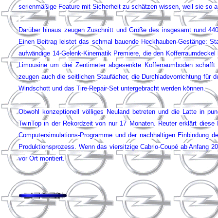
serienmäßige Feature mit Sicherheit zu schätzen wissen, weil sie so 
Darüber hinaus zeugen Zuschnitt und Größe des insgesamt rund 440 
Einen Beitrag leistet das schmal bauende Heckhauben-Gestänge: Stat
aufwändige 14-Gelenk-Kinematik Premiere, die den Koffer­raumdeckel
Limousine um drei Zentimeter abgesenkte Kofferraumboden schafft 
zeugen auch die seitlichen Stau­fächer, die Durchladevorrichtung für d
Windschott und das Tire-Repair-Set untergebracht werden können.
Obwohl konzeptionell völliges Neuland betreten und die Latte in pun
TwinTop in der Rekordzeit von nur 17 Monaten. Reuter erklärt diese 
Computersimulations-Programme und der nachhaltigen Einbindung de
Produktionsprozess. Wenn das viersitzige Cabrio-Coupé ab Anfang 2
vor Ort montiert.