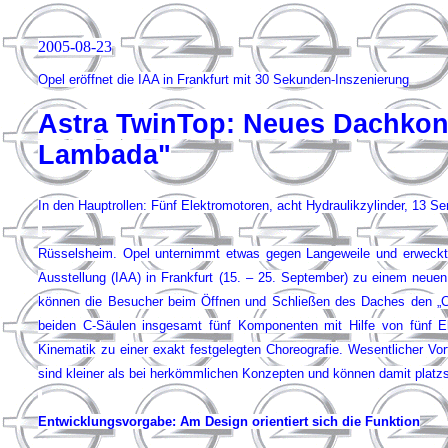
2005-08-23
Opel eröffnet die IAA in Frankfurt mit 30 Sekunden-Inszenierung
Astra TwinTop: Neues Dachkon
Lambada"
In den Hauptrollen: Fünf Elektromotoren, acht Hydraulikzylinder, 13 S
Rüsselsheim. Opel unternimmt etwas gegen Langeweile und erweckt
Ausstellung (IAA) in Frankfurt (15. – 25. September) zu einem neuen 
können die Besucher beim Öffnen und Schließen des Daches den „Ca
beiden C-Säulen insgesamt fünf Komponenten mit Hilfe von fünf Ele
Kinematik zu einer exakt festgelegten Choreografie. Wesentlicher Vo
sind kleiner als bei herkömmlichen Konzepten und können damit platz
Entwicklungsvorgabe: Am Design orientiert sich die Funktion