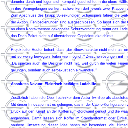
darunter durch und legen sich kompakt geschichtet in die obere Hälft
in ihre Verriegelungen senken, schwenken dort jeweils zwei Klappen 
Zum Abschluss des knapp 30-sekündigen Schauspiels fahren die Seiten­
der Aktion. Fehlbedienungen sind ausgeschlossen. So lässt sich der 
an einen Kontaktsensor gekoppelte Schutzvorrichtung trennt das Ladea
das Dach-Paket nicht auf überstehende Gepäckstücke drückt.
Projektleiter Reuter betont, dass „der Showcharakter nicht mehr als e
mit so wenig bewegten Teilen wie möglich.“ Zwischenlösungen mit me
„Da spielten auch die Designer nicht mit, weil durch die vielen Fuge
gelungen, sondern auch aeroakustisch einwandfrei.“
Absolutes Novum: Elektrisch betätigte Ladehilfe
Zusätzlich haben die Opel-Techniker dem Astra TwinTop als absolutes 
Mit dieser Innovation ist es gelungen, das in der Cabrio-Konfiguratio
Druck auf den Knopf an der Kofferraum-Bordwand genügt und die waag
angehoben. Damit lassen sich Koffer im Standardformat oder Einkau
saubere Umsetzung dieser Idee haben wir besonders viel Hirnsc