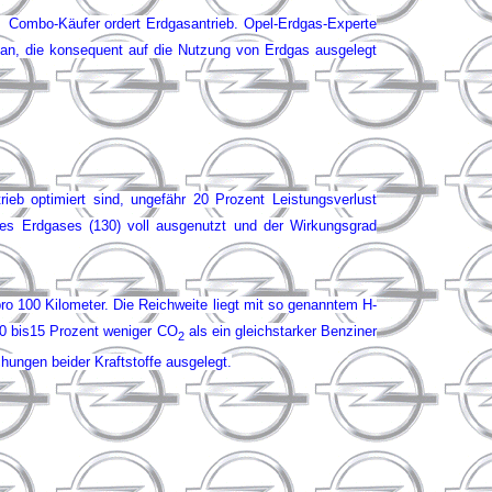
te Combo-Käufer ordert Erdgasantrieb. Opel-Erdgas-Experte
e an, die konsequent auf die Nutzung von Erdgas ausgelegt
ieb optimiert sind, ungefähr 20 Prozent Leistungsverlust
 des Erdgases (130) voll ausgenutzt und der Wirkungsgrad
o 100 Kilometer. Die Reichweite liegt mit so genanntem H-
10 bis15 Prozent weniger CO
als ein gleichstarker Benziner
2
hungen beider Kraftstoffe ausgelegt.