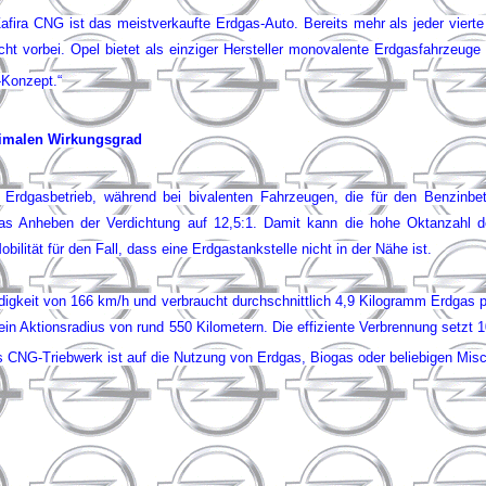
Zafira CNG ist das meistverkaufte Erdgas-Auto. Bereits mehr als jeder vier
icht vorbei. Opel bietet als einziger Hersteller monovalente Erdgasfahrzeug
-Konzept.“
ximalen Wirkungsgrad
 Erdgasbetrieb, während bei bivalenten Fahrzeugen, die für den Benzinbetr
en das Anheben der Verdichtung auf 12,5:1. Damit kann die hohe Oktanzahl
ilität für den Fall, dass eine Erdgastankstelle nicht in der Nähe ist.
keit von 166 km/h und verbraucht durchschnittlich 4,9 Kilogramm Erdgas pr
in Aktionsradius von rund 550 Kilometern. Die effiziente Verbrennung setzt 
Das CNG-Triebwerk ist auf die Nutzung von Erdgas, Biogas oder beliebigen Misc