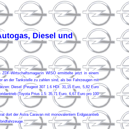
Autogas, Diesel und
 ZDF-Wirtschaftsmagazin WISO ermittelte jetzt in einem
 an der Tankstelle zu zahlen sind, als bei Fahrzeugen mit
lätzen: Diesel (Peugeot 307 1.6 HDI: 31,15 Euro, 5,82 Euro
ridantrieb (Toyota Prius 1.5: 35,71 Euro, 6,67 Euro pro 100
 trat dort der Astra Caravan mit monovalentem Erdgasantieb
bridfahrzeuge.