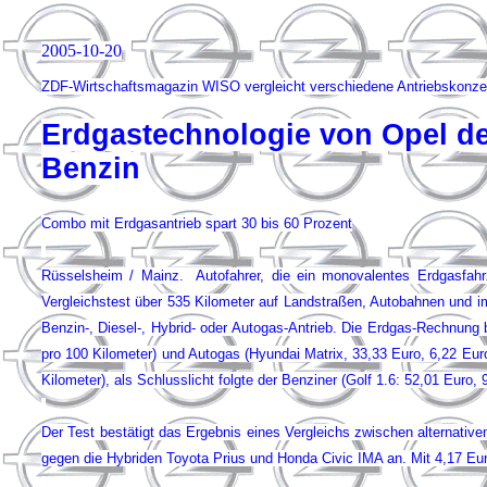
2005-10-20
ZDF-Wirtschaftsmagazin WISO vergleicht verschiedene Antriebskonze
Erdgastechnologie von Opel deu
Benzin
Combo mit Erdgasantrieb spart 30 bis 60 Prozent
Rüsselsheim / Mainz. Autofahrer, die ein monovalentes Erdgasfahr
Vergleichstest über 535 Kilometer auf Landstraßen, Autobahnen und i
Benzin-, Diesel-, Hybrid- oder Autogas-Antrieb. Die Erdgas-Rechnung 
pro 100 Kilometer) und Autogas (Hyundai Matrix, 33,33 Euro, 6,22 Euro
Kilometer), als Schlusslicht folgte der Benziner (Golf 1.6: 52,01 Euro, 
Der Test bestätigt das Ergebnis eines Vergleichs zwischen alternativ
gegen die Hybriden Toyota Prius und Honda Civic IMA an. Mit 4,17 Eur