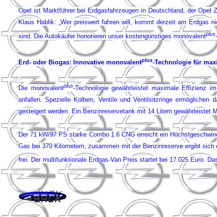
Opel ist Marktführer bei Erdgasfahrzeugen in Deutschland, der Opel 
Klaus Hablik: „Wer preiswert fahren will, kommt derzeit am Erdgas n
plus
sind. Die Autokäufer honorieren unser kostengünstiges monovalent
plus
Erd- oder Biogas: Innovative monovalent
-Technologie für ma
plus
Die monovalent
-Technologie
gewährleistet maximale Effizienz im
anfallen. Spezielle Kolben, Ventile und Ventilsitzringe ermöglich
gesteigert werden. Ein Benzinreservetank mit 14 Litern gewährleistet Mob
Der 71 kW/97 PS starke Combo 1.6 CNG erreicht ein Höchstgeschwindig
Gas bei 370 Kilometern, zusammen mit der Benzinreserve ergibt sich e
frei. Der multifunktionale Erdgas-Van Preis startet bei 17.025 Euro. 