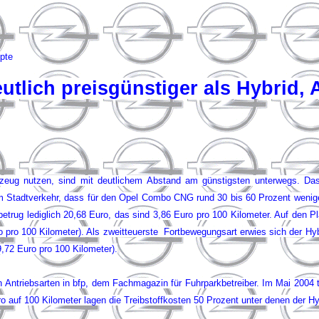
pte
tlich preisgünstiger als Hybrid, 
zeug nutzen, sind mit deutlichem Abstand am günstigsten unterwegs. Das
m Stadtverkehr, dass für den Opel Combo CNG rund 30 bis 60 Prozent weniger
betrug lediglich 20,68 Euro, das sind 3,86 Euro pro 100 Kilometer. Auf den P
 pro 100 Kilometer). Als zweitteuerste Fort­bewegungs­art erwies sich der Hyb
9,72 Euro pro 100 Kilometer).
en Antriebsarten in bfp, dem Fachmagazin für Fuhrparkbetreiber. Im Mai 2004
o auf 100 Kilometer lagen die Treibstoffkosten 50 Prozent unter denen der Hy