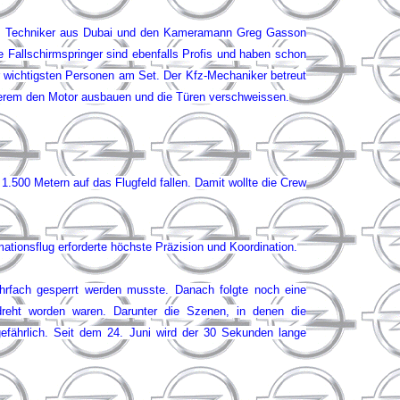
nger, Techniker aus Dubai und den Kameramann Greg Gasson
e Fallschirmspringer sind ebenfalls Profis und haben schon
r wichtigsten Personen am Set. Der Kfz-Mechaniker betreut
nderem den Motor ausbauen und die Türen verschweissen.
.500 Metern auf das Flugfeld fallen. Damit wollte die Crew
mationsflug erforderte höchste Präzision und Koordination.
ehrfach gesperrt werden musste. Danach folgte noch eine
edreht worden waren. Darunter die Szenen, in denen die
u gefährlich. Seit dem 24. Juni wird der 30 Sekunden lange