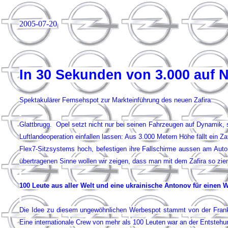
2005-07-20
In 30 Sekunden von 3.000 auf N
Spektakulärer Fernsehspot zur Markteinführung des neuen Zafira
Glattbrugg. Opel setzt nicht nur bei seinen Fahrzeugen auf Dynamik, 
Luftlandeoperation einfallen lassen: Aus 3.000 Metern Höhe fällt ein 
Flex7-Sitzsystems hoch, befestigen ihre Fallschirme aussen am Auto
übertragenen Sinne wollen wir zeigen, dass man mit dem Zafira so zi
100 Leute aus aller Welt und eine ukrainische Antonov für einen 
Die Idee zu diesem ungewöhnlichen Werbespot stammt von der Frankf
Eine internationale Crew von mehr als 100 Leuten war an der Entstehun