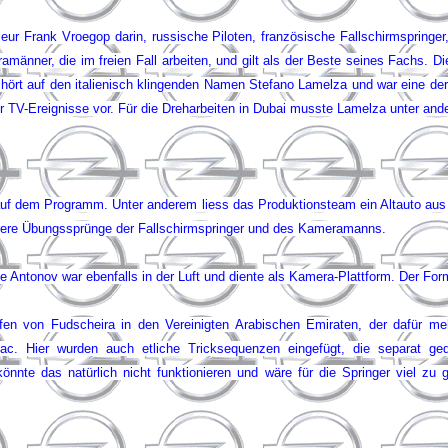
seur Frank Vroegop darin, russische Piloten, französische Fallschirmspri
männer, die im freien Fall arbeiten, und gilt als der Beste seines Fachs. Di
 hört auf den italienisch klingenden Namen Stefano Lamelza und war eine de
r TV-Ereignisse vor. Für die Dreharbeiten in Dubai musste Lamelza unter a
auf dem Programm. Unter anderem liess das Produktionsteam ein Altauto aus 1
hrere Übungssprünge der Fallschirmspringer und des Kameramanns.
e Antonov war ebenfalls in der Luft und diente als Kamera-Plattform. Der For
afen von Fudscheira in den Vereinigten Arabischen Emiraten, der dafür m
Pac. Hier wurden auch etliche Tricksequenzen eingefügt, die separat g
 könnte das natürlich nicht funktionieren und wäre für die Springer viel z