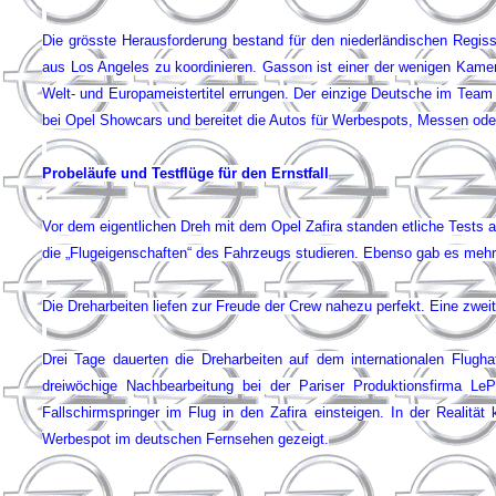
Die grösste Herausforderung bestand für den niederländischen Regis
aus Los Angeles zu koordinieren. Gasson ist einer der wenigen Kamera
Welt- und Europameistertitel errungen. Der einzige Deutsche im Team
bei Opel Showcars und bereitet die Autos für Werbespots, Messen ode
Probeläufe und Testflüge für den Ernstfall
Vor dem eigentlichen Dreh mit dem Opel Zafira standen etliche Tests 
die „Flugeigenschaften“ des Fahrzeugs studieren. Ebenso gab es me
Die Dreharbeiten liefen zur Freude der Crew nahezu perfekt. Eine zweit
Drei Tage dauerten die Dreharbeiten auf dem internationalen Flugh
dreiwöchige Nachbearbeitung bei der Pariser Produktionsfirma Le
Fallschirmspringer im Flug in den Zafira einsteigen. In der Realität
Werbespot im deutschen Fernsehen gezeigt.