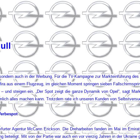
ull
sondern auch in der Werbung. Für die TV-Kampagne zur Markteinführung des n
Zafira aus einem Flugzeug, im gleichen Moment springen sieben Fallschirmsprin
 – und steigen ein. „Der Spot zeigt die ganze Dynamik von Opel“, sagt Mark
emlich alles machen kann. Trotzdem rate ich unseren Kunden von Selbstversu
Werbespot
urter Agentur McCann Erickson. Die Dreharbeiten fanden im Mai im Emirat 
g beteiligt. Mit von der Partie war auch ein vor vierzig Jahren in der Ukrain