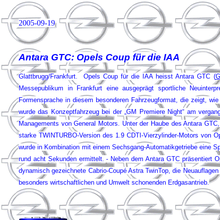
2005-09-19
Antara GTC: Opels Coup für die IAA
Glattbrugg/Frankfurt. Opels Coup für die IAA heisst Antara GTC (
Messepublikum in Frankfurt eine ausgeprägt sportliche Neuinter
Formensprache in diesem besonderen Fahrzeugformat, die zeigt, wie
wurde das Konzeptfahrzeug bei der „GM Premiere Night“ am vergan
Managements von General Motors. Unter der Haube des Antara GTC, d
starke TWINTURBO-Version des 1.9 CDTI-Vierzylinder-Motors von Opel
wurde in Kombination mit einem Sechsgang-Automatikgetriebe eine Sp
rund acht Sekunden ermittelt. - Neben dem Antara GTC präsentiert O
dynamisch gezeichnete Cabrio-Coupé Astra TwinTop, die Neuauflagen
besonders wirtschaftlichen und Umwelt schonenden Erdgasantrieb.