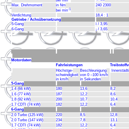
bei min
Max. Drehmoment
in Nm
240 2300
-1
bei min
Verdichtung
18,4 : 1
Getriebe
/
Achsübersetzung
5-Gang
l
/ 3,95
6-Gang
¡
/ 3,65
Motordaten
Fahrleistungen
Treibstoff
Höchstge­
Beschleunigung
Innerstädt
schwindigkeit
von 0 –100 km/h
in km/h
in Sekunden
5-Gang
1.4 (66 kW)
180
13,6
8,2
1.6 (77 kW)
187
12,2
8,6
1.8 (92 kW)
200
10,7
10,4
1.7 CDTI (74 kW)
182
12,2
6,4
6-Gang
2.0 Turbo (125 kW)
220
8,5
12,8
2.0 Turbo (147 kW)
234
7,8
13,1
1.7 CDTI (74 kW)
182
12,2
6,4