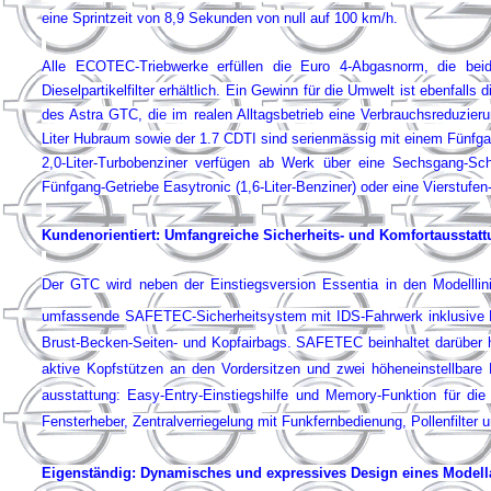
eine Sprintzeit von 8,9 Sekunden von null auf 100 km/h.
Alle ECOTEC-Triebwerke erfüllen die Euro 4-Abgasnorm, die beide
Dieselpartikelfilter erhältlich. Ein Gewinn für die Umwelt ist ebenfall
des Astra GTC, die im realen Alltagsbetrieb eine Verbrauchsre­duzier
Liter Hubraum sowie der 1.7 CDTI sind serienmässig mit einem Fünfgan
2,0-Liter-Turbobenziner verfügen ab Werk über eine Sechsgang-Sc
Fünfgang-Getriebe Easytronic (1,6-Liter-Benziner) oder eine Vierstufen-A
Kundenorientiert: Umfangreiche Sicherheits- und Komfortausstat
Der GTC wird neben der Einstiegsversion Essentia in den Modellli
umfassende SAFETEC-Sicherheitsystem mit IDS-Fahrwerk inklusive
Brust-Becken-Seiten- und Kopfairbags. SAFETEC beinhaltet darüber
aktive Kopfstützen an den Vordersitzen und zwei höheneinstellbare K
ausstattung: Easy-Entry-Einstiegshilfe und Memory-Funktion für die V
Fensterheber, Zentralverriegelung mit Funkfern­bedienung, Pollenfilter 
Eigenständig: Dynamisches und expressives Design eines Modell