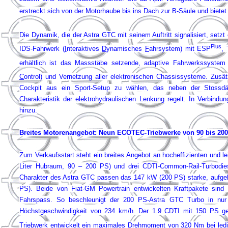
erstreckt sich von der Motorhaube bis ins Dach zur B-Säule und bietet
Die Dynamik, die der Astra GTC mit seinem Auftritt signalisiert, setz
Plus
IDS-Fahrwerk (
I
nteraktives
D
ynamisches
F
ahrsystem) mit ESP
,
erhältlich ist das Massstäbe setzende, adaptive Fahrwerkssystem
C
ontrol) und Vernetzung aller elektronischen Chassissysteme. Zusä
Cockpit aus ein Sport-Setup zu wählen, das neben der Stossd
Charakteristik der elektrohydraulischen Lenkung regelt. In Verbind
hinzu.
Breites Motorenangebot: Neun ECOTEC-Triebwerke von 90 bis 20
Zum Verkaufsstart steht ein breites Angebot an hocheffizienten und 
Liter Hubraum, 90 – 200 PS) und drei CDTI-Common-Rail-Turbodie
Charakter des Astra GTC passen das 147 kW (200 PS) starke, aufgela
PS). Beide von Fiat-GM Powertrain entwickelten Kraftpakete sin
Fahrspass. So beschleunigt der 200 PS-Astra GTC Turbo in nu
Höchstgeschwindigkeit von 234 km/h. Der 1.9 CDTI mit 150 PS geh
Triebwerk entwickelt ein maximales Drehmoment von 320 Nm bei ledi