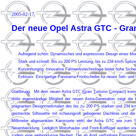
2005-02-17
Der neue Opel Astra GTC - Gr
·
Aufregend schön: Dynamisches und expressives Design eines Mod
·
Stark und schnell: Bis zu 200 PS Leistung, bis zu 234 km/h Spitze
·
Kurvenhungrig: Innovative Fahrwerkstechnologie bietet hohe Siche
·
Exklusiv: Einzigartige Panorama-Frontscheibe für neues Seh- und
Glattbrugg. Mit dem neuen Astra GTC (
G
ran
T
urismo
C
ompact) kommt
dritte eigenständige Mitglied der neuen Astra-Generation zeigt d
prägnanten Designmerkmalen des bis zu 200 PS starken und 234 km/h
gestreckte Silhouette mit schwungvoll gebogener Dachlinie und di
Millimeter abgesenkten Karosserie wirkt der Astra GTC wie zum S
Neuentwicklung. Lediglich Motorhaube und Front-Kotflügel wurden vo
zudem eine weltexklusive Neuheit: Die ab April verfügbare Panorama