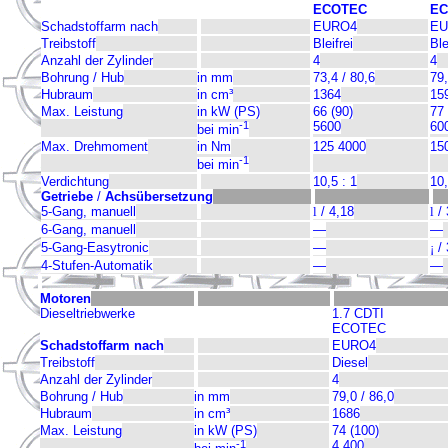
ECOTEC
E
Schadstoffarm nach
EURO4
EU
Treibstoff
Bleifrei
Ble
Anzahl der Zylinder
4
4
Bohrung / Hub
in mm
73,4 / 80,6
79,
Hubraum
in cm³
1364
15
Max. Leistung
in kW (PS)
66 (90)
77 
-1
5600
60
bei min
Max. Drehmoment
in Nm
125 4000
15
-1
bei min
Verdichtung
10,5 : 1
10,
Getriebe
/
Achsübersetzung
5-Gang, manuell
l
/ 4,18
l
/ 
6-Gang, manuell
—
—
5-Gang-Easytronic
—
¡
/ 
4-Stufen-Automatik
—
—
Motoren
Dieseltriebwerke
1.7 CDTI
ECOTEC
Schadstoffarm nach
EURO4
Treibstoff
Diesel
Anzahl der Zylinder
4
Bohrung / Hub
in mm
79,0 / 86,0
Hubraum
in cm³
1686
Max. Leistung
in kW (PS)
74 (100)
-1
4.400