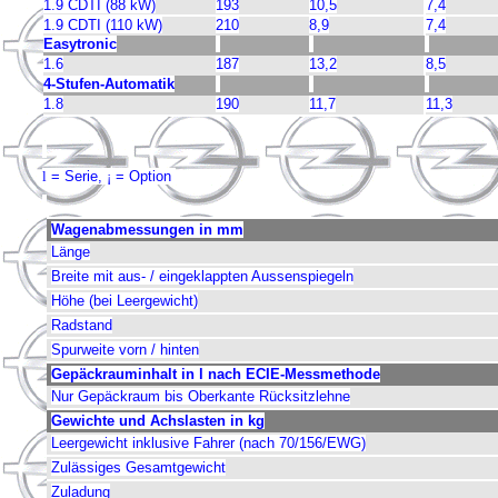
1.9 CDTI (88 kW)
193
10,5
7,4
1.9 CDTI (110 kW)
210
8,9
7,4
Easytronic
1.6
187
13,2
8,5
4-Stufen-Automatik
1.8
190
11,7
11,3
l
= Serie,
¡
= Option
Wagenabmessungen in mm
Länge
Breite mit aus- / eingeklappten Aussenspiegeln
Höhe (bei Leergewicht)
Radstand
Spurweite vorn / hinten
Gepäckrauminhalt in l nach ECIE-Messmethode
Nur Gepäckraum bis Oberkante Rücksitzlehne
Gewichte und Achslasten in kg
Leergewicht inklusive Fahrer (nach 70/156/EWG)
Zulässiges Gesamtgewicht
Zuladung