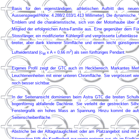
Basis für den eigenständigen, athletischen Auftritt des neuen
Aussenspiegel/Höhe: 4.288/2.033/1.413 Millimeter). Die dynamische, V-
Emblem und die charakteristische, sich von der Motorhaube über 
Mitglied der erfolgreichen Astra-Familie aus. Eine gegenüber dem Fün
Stossfänger, ein modifizierter Kühlergrill und vergrösserte Lufteinläs
breiter, aber dank kleinerer Stirnfläche und einem leicht günstigere
2
Luftwiderstand (c
x A = 0,66 m
) als sein fünftüriges Pendant.
W
Eigenes Profil zeigt der GTC auch im Heckbereich. Markantes Merk
Leuchteneinheiten mit einer unteren Chromfläche. Sie vergrössert wi
noch besser sichtbar.
In der Seitenansicht dominieren beim Astra GTC die breiten Schulte
bogenförmig abfallende Dachlinie. Sie verleiht der gestreckten Si
Fenstergrafik ein hohes Mass an Spannung. Hinzu kommt die auf
Seitenscheibenfläche.
Abstriche bei der Alltagstauglichkeit oder am Platzangebot sind mit 
Sitzposition fällt die Kopffreiheit nur wenig geringer aus als im Fünf