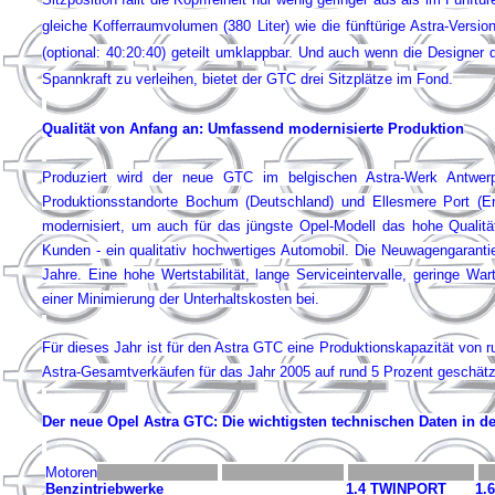
gleiche Kofferraumvolumen (380 Liter) wie die fünftürige Astra-Versio
(optional: 40:20:40) geteilt umklappbar. Und auch wenn die Designer
Spannkraft zu verleihen, bietet der GTC drei Sitzplätze im Fond.
Qualität von Anfang an: Umfassend modernisierte Produktion
Produziert wird der neue GTC im belgischen Astra-Werk Antwerp
Produktionsstandorte Bochum (Deutschland) und Ellesmere Port (En
modernisiert, um auch für das jüngste Opel-Modell das hohe Qualität
Kunden - ein qualitativ hochwertiges Automobil. Die Neuwagengarant
Jahre. Eine hohe Wertstabilität, lange Service­intervalle, geringe W
einer Minimierung der Unterhaltskosten bei.
Für dieses Jahr ist für den Astra GTC eine Produktionskapazität von 
Astra-Gesamtverkäufen für das Jahr 2005 auf rund 5 Prozent geschätz
Der neue Opel Astra GTC: Die wichtigsten technischen Daten in de
Motoren
Benzintriebwerke
1.4 TWINPORT
1