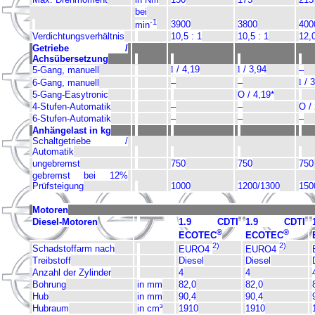
bei
-1
3900
3800
400
min
Verdichtungsverhältnis
10,5 : 1
10,5 : 1
12,0
Getriebe /
Achsübersetzung
l
/ 4,19
l
/ 3,94
5-Gang, manuell
–
l
/ 3
6-Gang, manuell
–
–
5-Gang-Easytronic
O / 4,19*
4-Stufen-Automatik
–
–
O /
6-Stufen-Automatik
–
–
–
Anhängelast in kg
Schaltgetriebe /
Automatik
ungebremst
750
750
750
gebremst bei 12%
Prüfsteigung
1000
1200/1300
150
Motoren
Diesel-Motoren
1.9 CDTI
1.9 CDTI
®
®
ECOTEC
ECOTEC
2)
2)
Schadstoffarm nach
EURO4
EURO4
Treibstoff
Diesel
Diesel
Anzahl der Zylinder
4
4
Bohrung
in mm
82,0
82,0
Hub
in mm
90,4
90,4
Hubraum
in cm³
1910
1910