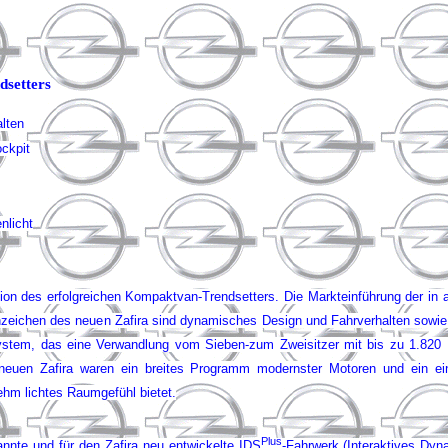
dsetters
lten
ockpit
nlicht
tion des erfolgreichen Kompaktvan-Trendsetters.
Die Markteinführung der in 
nzeichen des neuen Zafira sind dynamisches Design und Fahrverhalten sowie 
-System, das eine Verwandlung vom Sieben-zum Zweisitzer mit bis zu 1.820
neuen Zafira waren ein breites Programm modernster Motoren und ein einz
hm lichtes Raumgefühl bietet.
Plus
nte und für den Zafira neu entwickelte IDS
-Fahrwerk (
I
nteraktives
D
yn