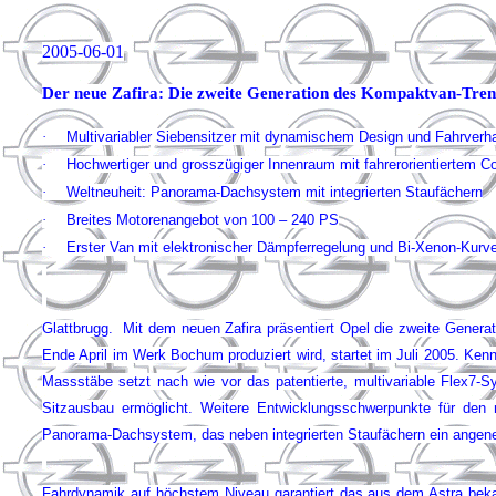
2005-06-01
Der neue Zafira: Die zweite Generation des Kompaktvan-Tren
·
Multivariabler Siebensitzer mit dynamischem Design und Fahrverha
·
Hochwertiger und grosszügiger Innenraum mit fahrerorientiertem C
·
Weltneuheit: Panorama-Dachsystem mit integrierten Staufächern
·
Breites Motorenangebot von 100 – 240 PS
·
Erster Van mit elektronischer Dämpferregelung und Bi-Xenon-Kurve
Glattbrugg. Mit dem neuen Zafira präsentiert Opel die zweite Genera
Ende April im Werk Bochum produziert wird, startet im Juli 2005. Ken
Massstäbe setzt nach wie vor das patentierte, multivariable Flex7
Sitzausbau ermöglicht. Weitere Entwicklungsschwerpunkte für den 
Panorama-Dachsystem, das neben integrierten Staufächern ein angene
Fahrdynamik auf höchstem Niveau garantiert das aus dem Astra bekan