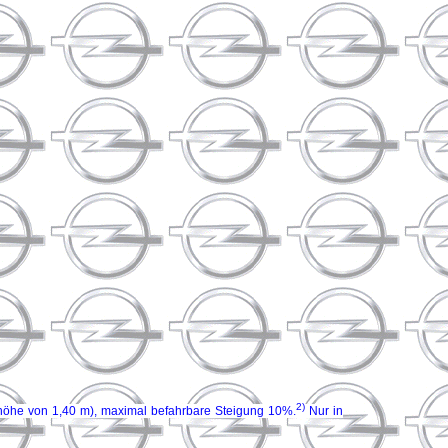
2)
thöhe von 1,40 m), maximal befahrbare Steigung 10%.
Nur in