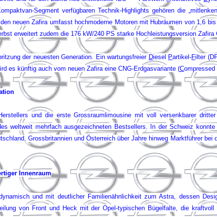
 Kompaktvan-Segment verfügbaren Technik-Highlights gehören die „mitlenke
für den neuen Zafira umfasst hochmoderne Motoren mit Hubräumen von 1,6 bi
Herbst erweitert zudem die 176 kW/240 PS starke Hochleistungsversion Zafira
ritzung der neuesten Generation. Ein wartungsfreier
D
iesel
P
artikel-
F
ilter (D
ird es künftig auch vom neuen Zafira eine CNG-Erdgasvariante (
C
ompressed
ation
stellers und die erste Grossraumlimousine mit voll versenkbarer dritter S
des weltweit mehrfach ausgezeichneten Bestsellers.
In der Schweiz konnte 
eutschland, Grossbritannien und Österreich über Jahre hinweg Marktführer be
ertiger Innenraum
 dynamisch und mit deutlicher Familienähnlichkeit zum Astra, dessen Desi
feilung von Front und Heck mit der Opel-typischen Bügelfalte, die kraftvoll