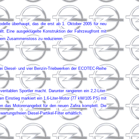
Modelle überhaupt, das die erst ab 1. Oktober 2005 für neu
llt. Eine ausgeklügelte Konstruktion der Fahrzeugfront mit
einem Zusammenstoss zu reduzieren.
drei Diesel- und vier Benzin-Triebwerken der ECOTEC-Reihe
itablen Sportler macht. Darunter rangieren ein 2,2-Liter-
n Einstieg markiert ein 1,6-Liter-Motor (77 kW/105 PS) mit
n das Motorenangebot für den neuen Zafira komplett. Die
ungsfreien Diesel-Partikel-Filter erhältlich.