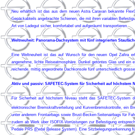
Neu erhältlich ist das aus dem neuen Astra Caravan bekannte FlexO
Gepäckabteils angebrachte Schienen, die mit ihren variablen Befestig
Art von Ladegut sicher, komfortabel und aufgeräumt transportieren.
Weltneuheit: Panorama-Dachsystem mit fünf integrierten Staufäch
Eine Weltneuheit ist das auf Wunsch für den neuen Opel Zafira er
angenehme, lichte Reiseatmosphäre. Dunkel getöntes Glas und ein el
reichende, mittig angeordnete Dachkonsole fünf unterschiedlich gross
Aktiv und passiv: SAFETEC-System für Sicherheit auf höchstem 
Für Sicherheit auf höchstem Niveau steht das SAFETEC-System des
elektronischer Bremskraftverteilung und Kurvenbremskontrolle, ein B
unter anderem Frontairbags sowie Brust-Becken-Seitenairbags für Fahr
zudem ab Werk über ISOFIX-Vorrüstungen zur Befestigung entspreche
Pedale PRS (
P
edal
R
elease
S
ystem). Eine Sitzbelegungserkennung fü