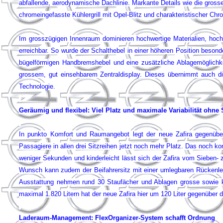
abfallende, aerodynamische Dachlinie. Markante Details wie die gross
chromeingefasste Kühlergrill mit Opel-Blitz und charakteristischer C
Im grosszügigen Innenraum dominieren hochwertige Materialien, hochkl
erreichbar. So wurde der Schalthebel in einer höheren Position besonder
bügelförmigen Handbremshebel und eine zusätzliche Ablagemöglichkei
grossem, gut einsehbarem Zentraldisplay. Dieses übernimmt auch di
Technologie.
Geräumig und flexibel: Viel Platz und maximale Variabilität ohne
In punkto Komfort und Raumangebot legt der neue Zafira gegenübe
Passagiere in allen drei Sitzreihen jetzt noch mehr Platz. Das noch ko
weniger Sekunden und kinderleicht lässt sich der Zafira vom Sieben-
Wunsch kann zudem der Beifahrersitz mit einer umlegbaren Rückenleh
Ausstattung nehmen rund 30 Staufächer und Ablagen grosse sowie k
maximal 1.820 Litern hat der neue Zafira hier um 120 Liter gegenüber d
Laderaum-Management: FlexOrganizer-System schafft Ordnung