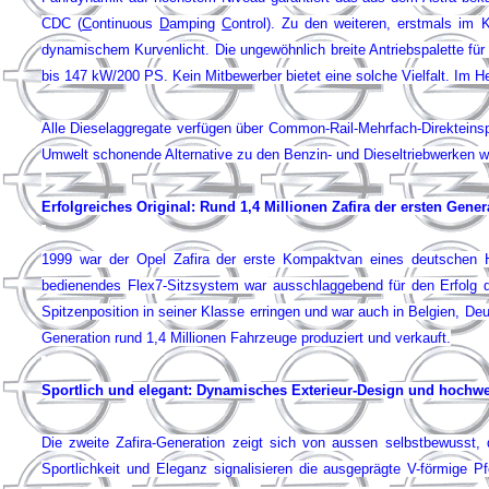
CDC (
C
ontinuous
D
amping
C
ontrol). Zu den weiteren, erstmals im
dynamischem Kurvenlicht.
Die ungewöhnlich breite Antriebspalette 
bis 147 kW/200 PS. Kein Mitbewerber bietet eine solche Vielfalt. Im 
Alle Dieselaggregate verfügen über Common-Rail-Mehrfach-Direkteinsp
Umwelt schonende Alternative zu den Benzin- und Dieseltriebwerken w
Erfolgreiches Original: Rund 1,4 Millionen Zafira der ersten Gener
1999 war der Opel Zafira der e
rste Kompaktvan eines deutschen Her
bedienendes Flex7-Sitzsystem war ausschlaggebend für den Erfolg 
Spitzenposition in seiner Klasse erringen und war auch in Belgien, D
Generation rund 1,4 Millionen Fahrzeuge produziert und verkauft.
Sportlich und elegant: Dynamisches Exterieur-Design und hochw
Die zweite Zafira-Generation zeigt sich von aussen selbstbewusst,
Sportlichkeit und Eleganz signalisieren die ausgeprägte V-förmige P