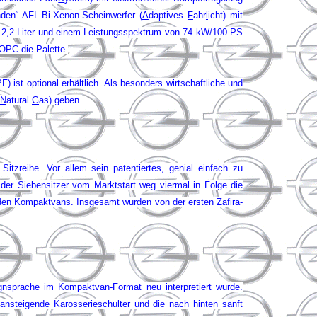
nden“ AFL-Bi-Xenon-Scheinwerfer (
A
daptives
F
ahr
l
icht) mit
s 2,2 Liter und einem Leistungsspektrum von 74 kW/100 PS
 OPC die Palette.
PF) ist optional erhältlich. Als besonders wirtschaftliche und
N
atural
G
as) geben.
itzreihe. Vor allem sein patentiertes, genial einfach zu
der Siebensitzer vom Marktstart weg viermal in Folge die
i den Kompaktvans. Insgesamt wurden von der ersten Zafira-
gnsprache im Kompaktvan-Format neu interpretiert wurde.
 ansteigende Karosserieschulter und die nach hinten sanft