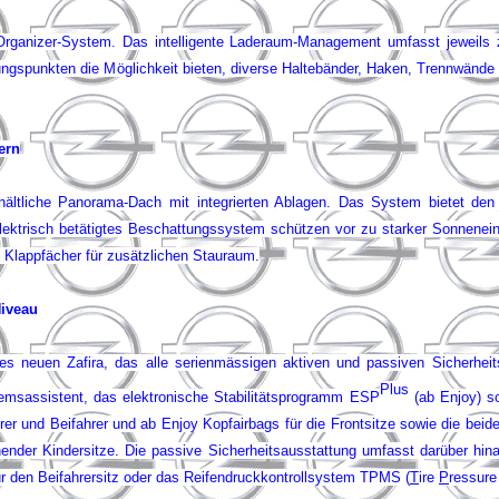
rganizer-System. Das intelligente Laderaum-Management umfasst jeweils z
ungspunkten die Möglichkeit bieten, diverse Haltebänder, Haken, Trennwände 
ern
hältliche Panorama-Dach mit integrierten Ablagen. Das System bietet den
ektrisch betätigtes Beschattungssystem schützen vor zu starker Sonneneins
e Klappfächer für zusätzlichen Stauraum.
Niveau
 neuen Zafira, das alle serienmässigen aktiven und passiven Sicherhei
Plus
remsassistent, das elektronische Stabilitätsprogramm ESP
(ab Enjoy) s
er und Beifahrer und ab Enjoy Kopfairbags für die Frontsitze sowie die beide
nder Kindersitze. Die passive Sicherheitsausstattung umfasst darüber hin
r den Beifahrersitz oder das Reifendruckkontrollsystem TPMS (
T
ire
P
ressur