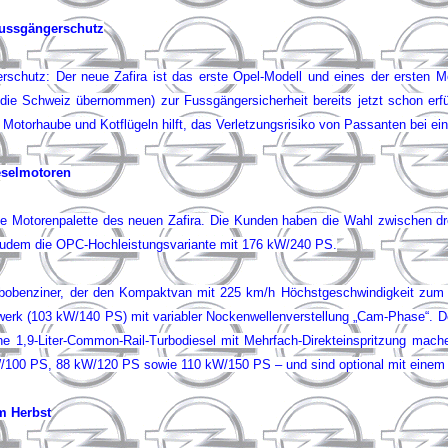
 Fussgängerschutz
gerschutz: Der neue Zafira ist das erste Opel-Modell und eines der ersten 
ür die Schweiz übernommen) zur Fussgängersicherheit bereits jetzt schon erfü
, Motorhaube und Kotflügeln hilft, das Verletzungsrisiko von Passanten bei 
eselmotoren
erte Motorenpalette des neuen Zafira. Die Kunden haben die Wahl zwischen 
zudem die OPC-Hochleistungsvariante mit 176 kW/240 PS.
rbobenziner, der den Kompaktvan mit 225 km/h Höchstgeschwindigkeit zum ver
bwerk (103 kW/140 PS) mit variabler Nockenwellenverstellung „Cam-Phase“. De
 1,9-Liter-Common-Rail-Turbodiesel mit Mehrfach-Direkteinspritzung mache
100 PS, 88 kW/120 PS sowie 110 kW/150 PS – und sind optional mit einem wart
m Herbst