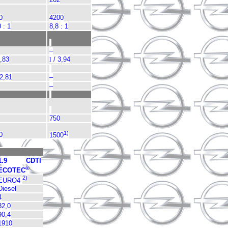
0
4200
 : 1
8,8 : 1
–
,83
l
/ 3,94
 2,81
–
–
750
1)
0
1500
1.9 CDTI
®
ECOTEC
2)
EURO4
Diesel
4
82,0
90,4
1910