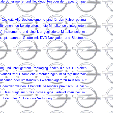
nale Scheinwerfer und Heckleuchten oder der trapezförmige,
e Cockpit. Alle Bedienelemente sind für den Fahrer optimal
r einen neu konzipierten, in die Mittelkonsole integrierten,
 Instrumente und eine klar gegliederte Mittelkonsole mit
zept, darunter Geräte mit DVD-Navigation und Bluetooth-
) und intelligentem Packaging finden die bis zu sieben
riabilität für sämtliche Anforderungen im Alltag: Innerhalb
e ausbauen oder umständlich zwischenlagern zu müssen. Auf
 geordert werden. Ebenfalls besonders praktisch: Je nach
. Dazu trägt auch das grosszügige Ladevolumen bei: mit
 Liter (plus 45 Liter) zur Verfügung
.