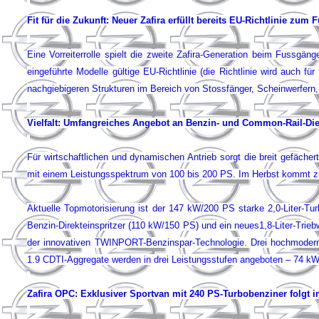
Fit für die Zukunft: Neuer Zafira erfüllt bereits EU-Richtlinie zum
Eine Vorreiterrolle spielt die zweite Zafira-Generation beim Fussgän
eingeführte Modelle gültige EU-Richtlinie (die Richtlinie wird auch f
nachgiebigeren Strukturen im Bereich von Stossfänger, Scheinwerfern
Vielfalt: Umfangreiches Angebot an Benzin- und Common-Rail-Di
Für wirtschaftlichen und dynamischen Antrieb sorgt die breit gefäch
mit einem Leistungsspektrum von 100 bis 200 PS. Im Herbst kommt 
Aktuelle Topmotorisierung ist der 147 kW/200 PS starke 2,0-Liter-Tu
Benzin-Direkteinspritzer (110 kW/150 PS) und ein neues1,8-Liter-Trie
der innovativen TWINPORT-Benzinspar-Technologie. Drei hochmoderne
1.9 CDTI-Aggregate werden in drei Leistungsstufen angeboten – 74 kW/
Zafira OPC: Exklusiver Sportvan mit 240 PS-Turbobenziner folgt i