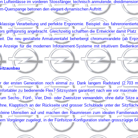
en Lufteinlässe im vorderen Stossfänger, technisch anmutende, dreidimensio
hrom-Querspange betonen den elegant-dynamischen Auftritt.
assige Verarbeitung und perfekte Ergonomie. Beispiel: das fahrerorientiert
s griffgünstig angebracht. Gleichzeitig schafften die Entwickler damit Platz fü
t. Die neu gestaltete Armaturentafel beherbergt chromumrandete (ab Enjoy)
e Anzeige für die modernen Infotainment-Systeme mit intuitivem Bedienkon
 Sitzausbau
r der ersten Generation noch einmal zu. Dank langem Radstand (2.703 mm
mfortabler zu bedienende Flex7-Sitzsystem garantiert nach wie vor maximale Va
 zum Sechs-, Fünf-, Vier, Drei- oder Zweisitzer verwandeln, ohne dafür Sitz
ne, Klapptisch an der Rückseite und grosser Schublade unter der Sitzfläche
leine Utensilien auf und machen den Raumriesen zum idealen Familienauto
em Vorgänger zugelegt, in der Fünfsitzer-Konfiguration stehen grosszügige 645