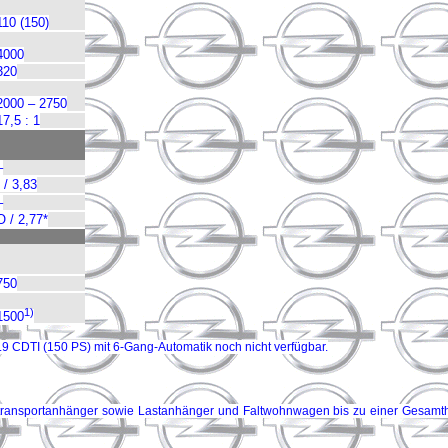
110 (150)
4000
320
2000 – 2750
17,5 : 1
–
/ 3,83
–
O / 2,77*
750
1)
1500
9 CDTI (150 PS) mit 6-Gang-Automatik noch nicht verfügbar.
rdetransportanhänger sowie Lastanhänger und Faltwohnwagen bis zu einer Gesam