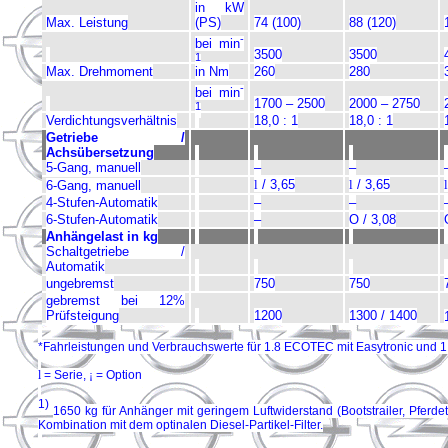
in kW
Max. Leistung
(PS)
74 (100)
88 (120)
-
bei min
3500
3500
1
Max. Drehmoment
in Nm
260
280
-
bei min
1700 – 2500
2000 – 2750
1
Verdichtungsverhältnis
18,0 : 1
18,0 : 1
Getriebe /
Achsübersetzung
5-Gang, manuell
–
–
l
/ 3,65
l
/ 3,65
l
6-Gang, manuell
4-Stufen-Automatik
–
–
6-Stufen-Automatik
–
O / 3,08
Anhängelast in kg
Schaltgetriebe /
Automatik
ungebremst
750
750
gebremst bei 12%
Prüfsteigung
1200
1300 / 1400
*Fahrleistungen und Verbrauchswerte für 1.8 ECOTEC mit Easytronic und 1.
l
= Serie,
¡
= Option
1)
1650 kg für Anhänger mit geringem Luftwiderstand (Bootstrailer, Pfe
Kombination mit dem optinalen Diesel-Partikel-Filter.