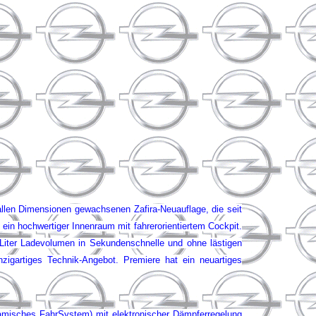
allen Dimensionen gewachsenen Zafira-Neuauflage, die seit
ein hochwertiger Innenraum mit fahrerorientiertem Cockpit.
 Liter Ladevolumen in Sekundenschnelle und ohne lästigen
igartiges Technik-Angebot. Premiere hat ein neuartiges
amisches Fahr
S
ystem)
mit elektronischer Dämpferregelung