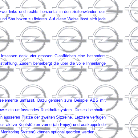
wei links und rechts horizontal in den Seitenwänden des
und Stauboxen zu fixieren. Auf diese Weise lässt sich jede
 Insassen dank vier grossen Glasflächen eine besonders
trahlung. Zudem beherbergt die über die volle Innenlänge
tselemente umfasst. Dazu gehören zum Beispiel ABS mit
owie ein umfassendes Rückhaltesystem. Dieses beinhaltet
n äusseren Plätze der zweiten Sitzreihe. Letztere verfügen
aus aktive Kopfstützen vorne (ab Enjoy) und auskuppelnde
e
M
onitoring
S
ystem) können optional geordert werden.