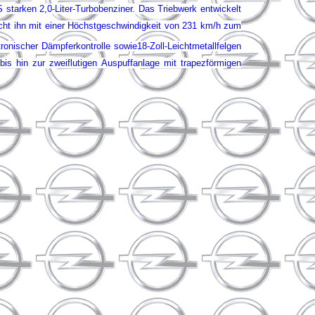
starken 2,0-Liter-Turbobenziner.
Das Triebwerk entwickelt
ht ihn mit einer Höchstgeschwindigkeit von 231 km/h zum
tronischer Dämpferkontrolle sowie18-Zoll-Leichtmetallfelgen
is hin zur zweiflutigen Auspuffanlage mit trapezförmigen