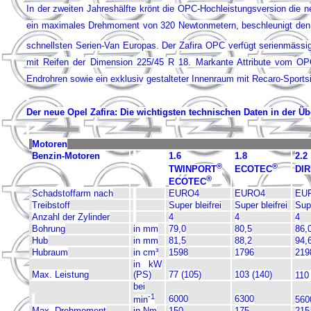
In der zweiten Jahreshälfte krönt die OPC-Hochleistungsversion die n
ein maximales Drehmoment von 320 Newtonmetern, beschleunigt den 
schnellsten Serien-Van Europas. Der Zafira OPC verfügt serienmässi
mit Reifen der Dimension 225/45 R 18.
Markante Attribute vom OPC-
Endrohren sowie ein exklusiv gestalteter Innenraum mit Recaro-Sportsit
Der neue Opel Zafira: Die wichtigsten technischen Daten in der Üb
Motoren
Benzin-Motoren
1.6
1.8
2.2
®
®
TWINPORT
ECOTEC
DI
®
ECOTEC
Schadstoffarm nach
EURO4
EURO4
EU
Treibstoff
Super bleifrei
Super bleifrei
Supe
Anzahl der Zylinder
4
4
4
Bohrung
in mm
79,0
80,5
86,
Hub
in mm
81,5
88,2
94,
Hubraum
in cm³
1598
1796
219
in kW
Max. Leistung
(PS)
77 (105)
103 (140)
110
bei
-1
6000
6300
min
560
Max. Drehmoment
in Nm
150
175
215