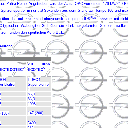
eue Zafira-Reihe. Angetrieben wird der Zafira OPC
von einem 176 kW/240 PS 
Spitzensportler in nur 7,8 Sekunden aus dem Stand auf Tempo 100 und mac
Plus
g über
das auf maximale Fahrdynamik ausgelegte IDS
-Fahrwerk mit elek
typischen Wabengitter-Grill über die stark ausgeformten Seitenschweller b
zen runden den sportlichen Auftritt ab.
ersicht
2.0 Turbo
®
®
RECTECOTEC
ECOTEC
RO4
EURO4
r bleifrei
Super bleifrei
4
0
86,0
6
86,0
8
1998
147 (200)
 (150)
5400
0
262