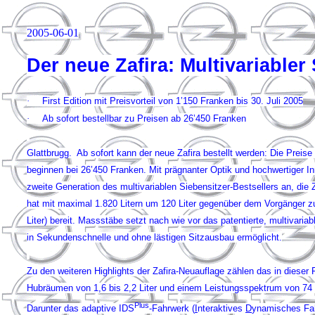
2005-06-01
Der neue Zafira: Multivariabler
·
First Edition mit Preisvorteil von 1’150 Franken bis 30. Juli 2005
·
Ab sofort bestellbar zu Preisen ab 26’450 Franken
Glattbrugg. Ab sofort kann der neue Zafira bestellt werden: Die Preis
beginnen bei 26’450 Franken. Mit prägnanter Optik und hochwertiger 
zweite Generation des multivariablen Siebensitzer-Bestsellers an, die Z
hat mit maximal 1.820 Litern um 120 Liter gegenüber dem Vorgänger zug
Liter) bereit
. Massstäbe setzt nach wie vor das patentierte, multivari
in Sekundenschnelle und ohne lästigen Sitzausbau ermöglicht.
Zu den weiteren Highlights der Zafira-Neuauflage zählen das in diese
Hubräumen von 1,6 bis 2,2 Liter und einem Leistungsspektrum von 74 
Plus
Darunter das adaptive IDS
-Fahrwerk (
I
nteraktives
D
yna­misches Fa