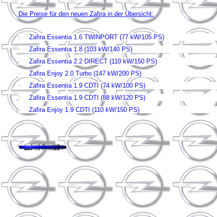
Die Preise für den neuen Zafira in der Übersicht:
·
Zafira Essentia 1.6 TWINPORT (77 kW/105 PS)
·
Zafira Essentia 1.8 (103 kW/140 PS) a
·
Zafira Essentia 2.2 DIRECT (110 kW/150 PS)
·
Zafira Enjoy 2.0 Turbo (147 kW/200 PS) a
·
Zafira Essentia 1.9 CDTI (74 kW/100 PS) 
·
Zafira Essentia 1.9 CDTI (88 kW/120 PS) 
·
Zafira Enjoy 1.9 CDTI (110 kW/150 PS) a