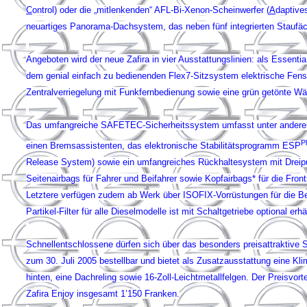
C
ontrol) oder die „mitlenkenden“ AFL-Bi-Xenon-Scheinwerfer (
A
daptiv
neuartiges Panorama-Dachsystem, das neben fünf integrierten Staufäc
Angeboten wird der neue Zafira in vier Ausstattungslinien: als Essent
dem genial einfach zu bedienenden Flex7-Sitzsystem elektrische Fenste
Zentralverriegelung mit Funkfernbedienung sowie eine grün getönte W
Das umfangreiche SAFETEC-Sicherheitssystem umfasst
unter andere
P
einen Bremsassistenten, das elektronische Stabilitätsprogramm ESP
Release System) sowie ein umfangreiches Rückhaltesystem mit Dreipun
Seitenairbags für Fahrer und Beifahrer sowie Kopfairbags* für die Fron
Letztere verfügen zudem ab Werk über ISOFIX-Vorrüstungen für die B
Partikel-Filter für alle Dieselmodelle ist mit Schaltgetriebe optional e
Schnellentschlossene dürfen sich über das besonders preisattraktive Sond
zum 30. Juli 2005 bestellbar und bietet als Zusatzausstattung eine Kl
hinten, eine Dachreling sowie 16-Zoll-Leichtmetallfelgen. Der Preisvor
Zafira Enjoy insgesamt 1’150 Franken.