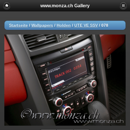
www.monza.ch Gallery
Startseite
/
Wallpapers
/
Holden
/
UTE VE SSV
/
078